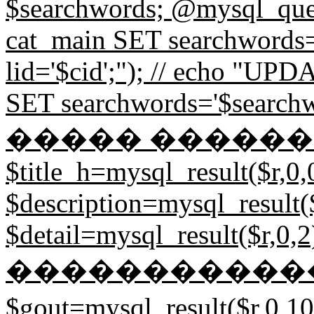
$searchwords; @mysql_
cat_main SET searchword
lid='$cid';"); // echo "
SET searchwords='$searchw
����� ��������
$title_h=mysql_result($r,0,
$description=mysql_result($
$detail=mysql_result($r,0,2)
�����������
$gout=mysql_result($r,0