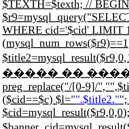
$TEXTH=$texth; // BEGIN d
$r9=mysql_query("SELECT
WHERE cid='$cid' LIMIT 1;"
(mysql_num_rows($r9)==1) 
$title2=mysql_result($
����� �� ����. 
preg_replace("/[0-9]/","",$tit
($cid==$c) $l="
".$title2."
";
$cid=mysql_result($r9,0,0)
$banner_cid=mysql_resu