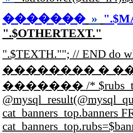
�������
»
".$M
".$OTHERTEXT."
".$TEXTH.""; // END d
�������� � �
������� /* $rubs_t
@mysql_result(@mysql_q
cat_banners_top.banners
cat_banners_top.rubs=$bann