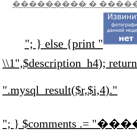
��������� � ����
"; } else {print "
\\1",$description_h4); retur
".mysql_result($r,$i,4)."
"; } $comments .= "
���