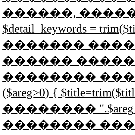
������, �����
$detail_keywords = tri
������� ����
������ �����
�������� �������
($areg>0) { $title=trim($
�������� ".$areg
�������� ���