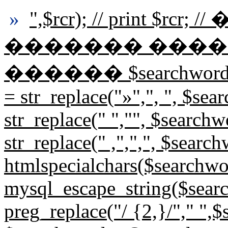
»
",$rcr); // print $r
������� ����
������ $searchwords=st
= str_replace("»",", ", $se
str_replace(" ","", $search
str_replace(" ,",",", $sear
htmlspecialchars($searchwo
mysql_escape_string($sear
preg_replace("/ {2,}/"," ",$