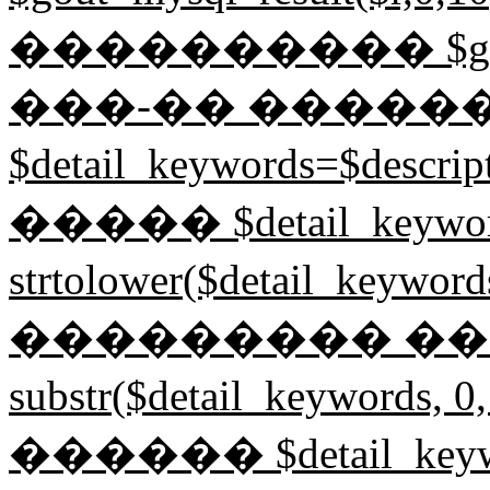
���������� $gin=mysq
���-�� �����
$detail_keywords=$desc
����� $detail_keywor
strtolower($detail_key
��������� ����� $
substr($detail_keyword
������ $detail_keyword