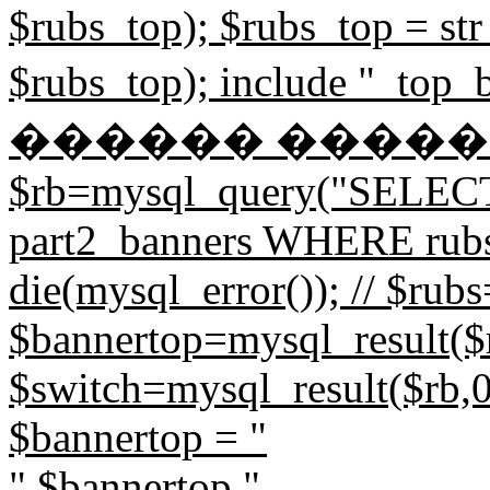
$rubs_top); $rubs_top = str
$rubs_top); include "_to
������ ����
$rb=mysql_query("SELECT
part2_banners WHERE rubs=
die(mysql_error()); // $rub
$bannertop=mysql_result($r
$switch=mysql_result($rb,0,
$bannertop = "
".$bannertop."