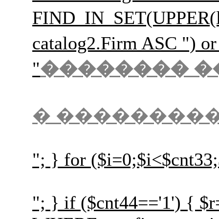
FIND_IN_SET(UPPER(l
catalog2.Firm ASC
"
�������� �
� ��������
"; } for ($i=0;$i<$cnt33
"; } if ($cnt44=='1') {