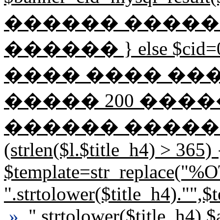
������ �����
������ } else $ci
���� ���� ��
����� 200 �������� 
������ �������
(strlen($l.$title_h4) > 365) 
$template=str_replace("
".strtolower($title_h4).""
»
".strtolower($title_h4).$