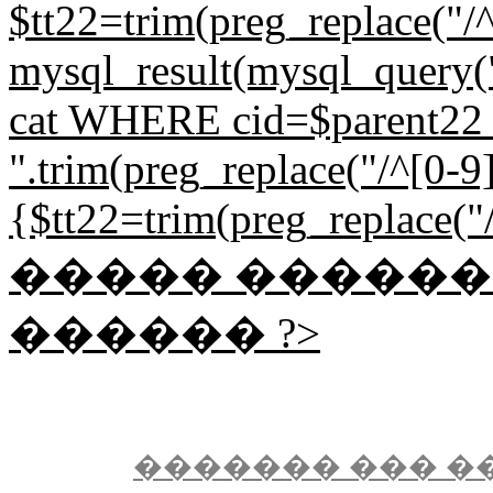
$tt22=trim(preg_replace("/^
mysql_result(mysql_quer
cat WHERE cid=$parent22 L
".trim(preg_replace("/^[0-9]{
{$tt22=trim(preg_replace("/^
����� �����
������ ?>
������� ��� �