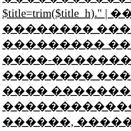
$title=trim($title_h
�������� ������
��������� ��
����-���������"; $ti
�������� ���
���� ��������
������������
������, ����