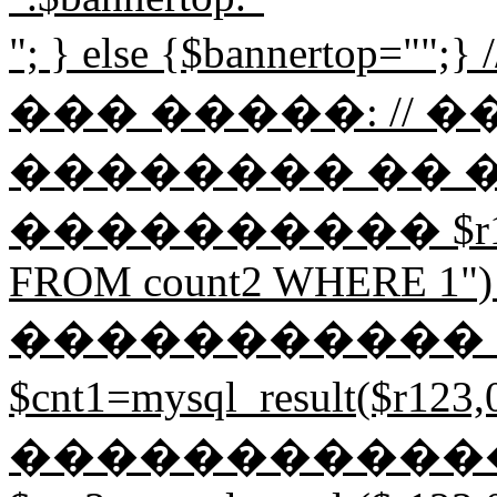
"; } else {$bannerto
��� �����: // 
�������� �� 
���������� $r123=my
FROM count2 WHERE 1") or 
����������� 
$cnt1=mysql_result($r1
�����������