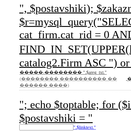
", $postavshiki); 
$r=mysql_query("SELECT 
cat_firm.cat_rid = 0 A
FIND_IN_SET(UPPER(l
catalog2.Firm ASC ") or
�����-�������� ".$areg_txt."
(�������� ���������� ��
������ ����)
"; echo $toptable; for
$postavshiki = "
".$linktext."