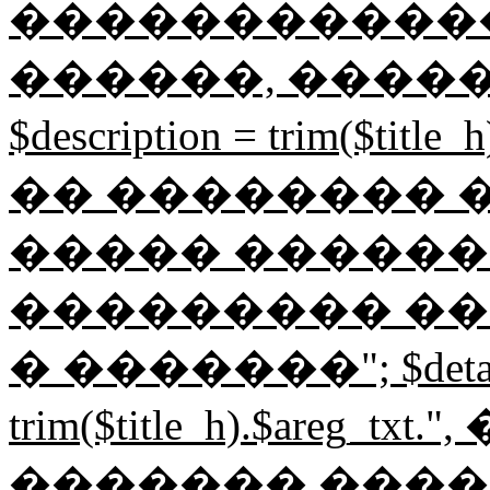
������������
������, ����
$description = trim($tit
�� �������� ���
����� ������
��������� ��
� �������"; $detail
trim($title_h).$areg_t
������� ����