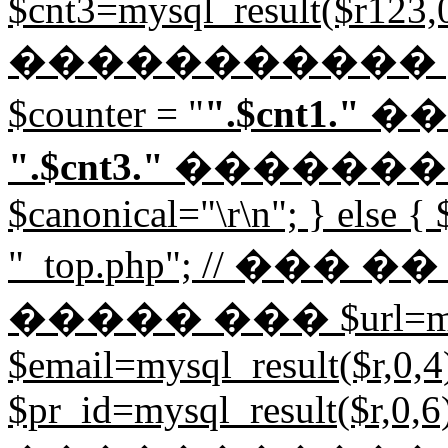
$cnt3=mysql_result($r123,0,
����������� 
$counter = "
".$cnt1."
��
".$cnt3."
������
$canonical="
\r\n"; } else {
"_top.php"; // ��
����� ��� $url=mysql_
$email=mysql_result($r,0,4)
$pr_id=mysql_result($r,0,6)