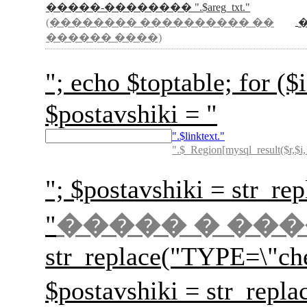
�����-�������� ".$areg_txt."
(�������� ���������� ��
������ ����)
"; echo $toptable; for
$postavshiki = "
".$linktext."
".$_Region[mysql_result($r,$i,
"; $postavshiki = str_rep
"
����� � ��
str_replace("TYPE=\"ch
$postavshiki = str