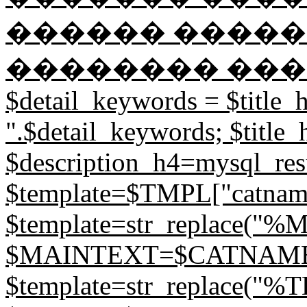
������ �����
�������� ��������
$detail_keywords = $title_h.
".$detail_keywords; $title_
$description_h4=mysql_resul
$template=$TMPL["catname
$template=str_replace(
$MAINTEXT=$CATNAME; // 
$template=str_replace("%T