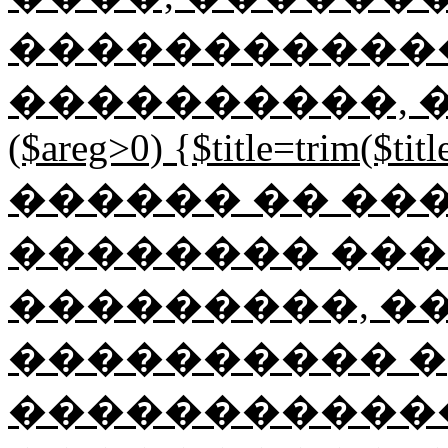
������������
����������, ���
($areg>0) {$title=trim($title
������ �� ��
�������� ���
���������, ��
���������� �
������������