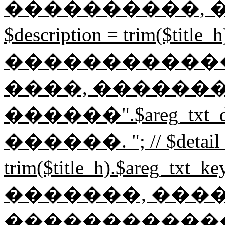
����������, ��
$description = trim($t
������������
����, �������
������".$areg_txt_
������. "; // $detail_
trim($title_h).$areg_t
�������, ���
������������� "; /