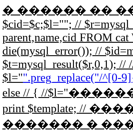
� ������ �� ���� // 
$cid=$c;$l=""; // $r=mys
parent,name,cid FROM cat 
die(mysql_error()); // $id=m
$t=mysql_result($r,0,1); // /
$l="
".preg_replace("/^[0-9]{
else // { //$l="��
print $template; 
������� � ��