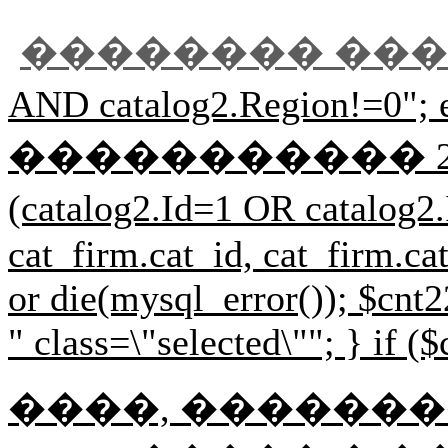
�������� ��
AND catalog2.Regi
����������� 2 $r33=mysql
(catalog2.Id=1 OR cat
cat_firm.cat_id, cat_firm.
or die(mysql_error()); $cnt2
" class=\"selected\""; } if (
����, ��������