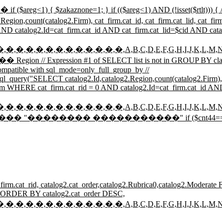
aznone=1; } if (($areg<1) AND (!isset($rtlt)))
g2.Firm), cat_firm.cat_id, cat_firm.cat_lid, cat_firm.c
 AND catalog2.Id=cat_firm.cat_id AND cat_firm.cat_lid=$cid AND ca
�,�,�,�,�,�,�,�,�,�,�,�,�,A,B,C,D,E,F,G,H,I,J,K,L,M,N,O,
Expression #1 of SELECT list is not in GROUP BY clause
ompatible with sql_mode=only_full_group_by //
sql_query("SELECT catalog2.Id,catalog2.Region,count(catalog2.Firm), 
_firm WHERE cat_firm.cat_rid = 0 AND catalog2.Id=cat_firm.cat_id A
�,�,�,�,�,�,�,�,�,�,�,�,�,A,B,C,D,E,F,G,H,I,J,K,L,M,N,O,
�: ����� "�������� �����������" if ($cnt44=='0') {
t_firm.cat_rid, catalog2.cat_order,catalog2.Rubrica0,catalog2.Moderat
on ORDER BY catalog2.cat_order DESC,
�,�,�,�,�,�,�,�,�,�,�,�,�,A,B,C,D,E,F,G,H,I,J,K,L,M,N,O,