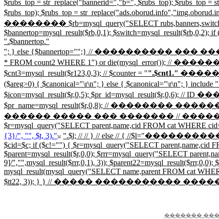
$rubs_top = str_replace("bannerid=","b=", $rubs_top); $rubs_top = st
$rubs_top); $rubs_top = str_replace("ads.oborud.info","img.obor
�������� $rb=mysql_query("SELECT rubs,banners,switch FROM p
$bannertop=mysql_result($rb,0,1); $switch=mysql_result($rb,0,2); if 
".$bannertop."
"; } else {$bannertop="";} // ���������� 
* FROM count2 WHERE 1") or die(mysql_error())
$cnt3=mysql_result($r123,0,3); // $counter = "
".$cnt1."
�����
($areg>0) { $canonical="
\r\n"; } else { $canonical="
\r\n"; } incl
$icon=mysql_result($r,0,5); $pr_id=mysql_result($r,
$pr_name=mysql_result($r,0,8); // �������� �����
������ ����� ��� ������� // �������� ���
$r=mysql_query("SELECT parent,name,cid FROM cat WHERE cid='$cid';")
{3}/", "", $t, 3)."
".$l; // // } // else // { //$l=
$cid=$c; if ($c!="") { $r=mysql_query("SELECT parent,name,cid FRO
$parent=mysql_result($r,0,0); $rrr=mysql_query("SELECT parent,nam
9]/","",mysql_result($rrr,0,1), 3)); $parent22=mysql_result($rrr,0,0); 
mysql_result(mysql_query("SELECT name,parent FROM cat WHERE cid=$p
$tt22, 3)); } } // ����� ����������� ��
������� ���