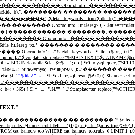
title_h).". �������� �������� Oborud.info - 
rim($title_h).". �������� �������� �����
����"; $detail_keywords = trim($title_h)
orud.info"; if ($areg>0) { $title=trim($title
������������ ��������, ������, ����
 �������� �������� Oborud.info - ����� �
rim($title_h).$areg_txt.", ������� � ������
$detail_keywords = $title_h.$areg_txt.", ".$rcrd.", ".$
tname_jump"]; // $template=str_replace("%MAINTEXT",$CATNAME,$t
th; // BEGIN do while $cid=$c;$l=""; do { $r9=mysql_query("SELE
sql_result($r9,0,2); $title2=mysql_result($r9,0,1); // ���
 else $l="
".$title2."
»
".$l; $cid=mysql_result($r9,0,0); $banne
 // ��������� ���� ���� ����� ������ ����
 > 365) { $l = "
.....
".$l."
"; } // $template=str_replace("%OTH
TEXT."
��� � ����������� �� ������� /* $rubs_top0 = @m
op.rubs=$banner_cid LIMIT 1"),0,0); if (strlen($rubs_top0)>30) { $
M cat_banners_top WHERE cat_banners_top.rubs=0 LIMIT 1"),0,0); }