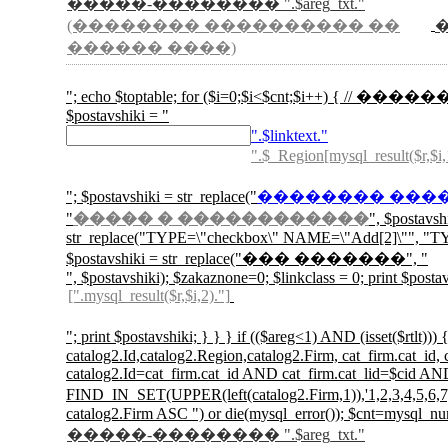
�����-�������� ".$areg_txt."
(�������� ���������� ��
������ ����)
"; echo $toptable; for ($i=0;$i<$cnt;$i++) { // ������
$postavshiki = "
".$linktext."
".$_Region[mysql_result($r,$i,
"; $postavshiki = str_replace("
�������� ���
"
����� � ������������
", $postavs
str_replace("TYPE=\"checkbox\" NAME=\"Add[2]\"", "TYP
$postavshiki = str_replace("��� �������", "
", $postavshiki); $zakaznone=0; $linkclass = 0; print $postav
[".mysql_result($r,$i,2)."]
"; print $postavshiki; } } } if (($areg<1)
catalog2.Id,catalog2.Region,catalog2.Firm, cat_firm.cat_id
catalog2.Id=cat_firm.cat_id AND cat_firm.cat_lid=$cid
FIND_IN_SET(UPPER(left(catalog2.Firm,1)),'1,2,3
catalog2.Firm ASC ") or die(mysql_error()); $cnt=mysql_nu
�����-�������� ".$areg_txt."