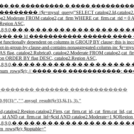
������� � ���� ���������� if ($areg<1) { $zak
query("SELECT catalog2.Id,catalog2.Region,count(catalo
alog2.Moderate FROM catalog2,cat_firm WHERE cat_firm.cat_rid = 0
Region ASC,
,4,5,6,7,8,9,0,�,�,�,�,�,�,�,�,�,�,�,�,�,�,�,�,�,�,�,�,
/ �������� �� Id ����������� ������ ���� �� Region // 
t functionally dependent on columns in GROUP BY clause; this is inc
s-not-in-group-by-clause-and-contains-nonaggregated-column-inc $r=my
er) AS flag, catalog2.Rubrica0, catalog2.Moderate FROM catalog2,cat
ion ORDER BY flag DESC, catalog2.Region ASC,
,4,5,6,7,8,9,0,�,�,�,�,�,�,�,�,�,�,�,�,�,�,�,�,�,�,�,�,
; $cnt44=mysql_num_rows($r); // ���� ��� ����������
�������� ������� ������������
-9]{3}/","",mysql_result($r33,$i,1), 3)."
,catalog2.Region,catalog2.Firm, cat_firm.cat_id, cat_firm.cat_lid, ca
at_id AND cat_firm.cat_lid=$cid AND catalog2.Moderate=1 $QRegi
,4,5,6,7,8,9,0,�,�,�,�,�,�,�,�,�,�,�,�,�,�,�,�,�,�,�,�,
m_rows($r); $toptable="