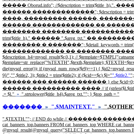
����� Oborud.info"; //$description = trim($
������ �������������"; $description = t
����, ��������� ������, �������� � ���
������ ������������� �� �������� �������� Ob
�������� �������� ������������ | 
trim($title_h)." ������ ".$areg_txt." ��
�������� � �������"; $detail_keywords = t
������������� �� �������� �������� Oborud.info"; } // 
$description_h4=mysql_result($r,0,1); // $template=$TMPL["ca
$template=str_replace("%TEXTH",$texth,$template); $TEXTH=$tex
die(mysql_error()); if (mysql_num_rows($r9)==1) { $id2=my
9]/","",$title2, 3); $title2 = trim($title2); if ($cid==$c) $l="
".$title2."
";
������ ��� ������ ������ } else $cid=0;
������ ���������� ���� // if (strlen($l.$title_h4)
.= $l."
»
".strtolower($title_h4).$areg_txt.""; } $top_path = "
�������
»
".$MAINTEXT."
»
".$OTHER
".$TEXTH.""; // END do while // ������� �����
cat_banners_top.banners FROM cat_banners_top WHERE cat_banners_t
@mysql_result(@mysql_query("SELECT cat_banners_top.banners FRO