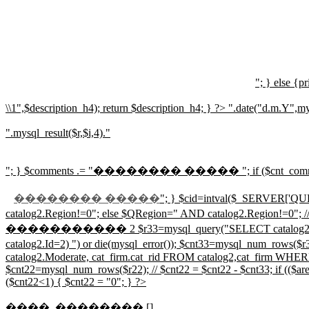
"; } else {pr
\\1",$description_h4); return $description_h4; } ?>
".date("d.m.Y",mys
".mysql_result($r,$i,4)."
"; } $comments .= "
�������� �����
"; if ($cnt_co
�������� �����
"; } $cid=intval($_SERVER['QUER
catalog2.Region!=0"; else $QRegion=" AND 
����������� 2 $r33=mysql_query("SELECT catalog2.Id,catalog2.
catalog2.Id=2) ") or die(mysql_error()); $cnt33=mysql
catalog2.Moderate, cat_firm.cat_rid FROM catalog2,cat_firm WHERE
$cnt22=mysql_num_rows($r22); // $cnt22 = $cnt22 - $cnt33; if (($areg>
($cnt22<1) { $cnt22 = "0"; } ?>
����, �������� []