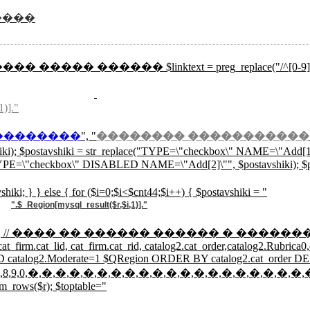
����
��� ����� ������ $linktext = preg_replace("/^[0-9]{3}/","",mysql
1)]."
��������
", "
�������� �����������
hiki); $postavshiki = str_replace("TYPE=\"checkbox\" NAME=\"Add
E=\"checkbox\" DISABLED NAME=\"Add[2]\"", $postavshiki); $post
shiki; } } else { for ($i=0;$i<$cnt44;$i++) { $postavshiki = "
".$_Region[mysql_result($r,$i,1)]."
 AND (isset($rtlt))) { // ���� �� ������ ������ �
, cat_firm.cat_lid, cat_firm.cat_rid, catalog2.cat_order,catalog2.Ru
 AND catalog2.Moderate=1 $QRegion ORDER BY catalog2.cat_order D
,4,5,6,7,8,9,0,�,�,�,�,�,�,�,�,�,�,�,�,�,�,�,�,�,�,�,�,
m_rows($r); $toptable="