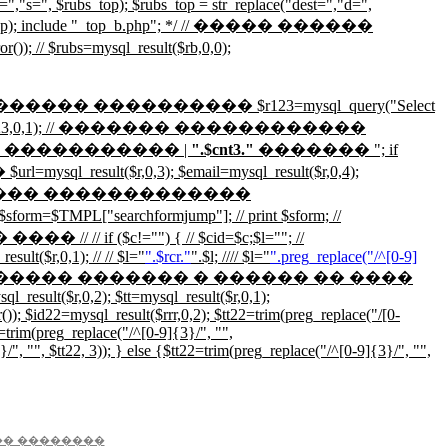
=","s=", $rubs_top); $rubs_top = str_replace("dest=","d=",
, $rubs_top); include "_top_b.php"; */ // ����� ������
 // $rubs=mysql_result($rb,0,0);
���� ���������� $r123=mysql_query("Select
ult($r123,0,1); // ������� ������������
�����������
|
".$cnt3."
�������
"; if
l_result($r,0,3); $email=mysql_result($r,0,4);
,0,7); // ������ �������������
"searchformjump"]; // print $sform; //
c!="") { // $cid=$c;$l=""; //
ult($r,0,1); // // $l="
".$rcr."
".$l; //// $l="
".preg_replace("/^[0-9]
�������� �������� ������� � ������ �� ����
result($r,0,2); $tt=mysql_result($r,0,1);
 $id22=mysql_result($rrr,0,2); $tt22=trim(preg_replace("/[0-
22=trim(preg_replace("/^[0-9]{3}/", "",
", $tt22, 3)); } else {$tt22=trim(preg_replace("/^[0-9]{3}/", "",
�� ��������