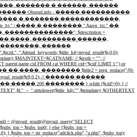
�������� ����, ������� � ������, ������
������� Oborud.info - ����� ����������
.", ������� � ������� ������������,
_h)." | ���� � �������� ".$areg_txt." ��
����������"; $description =
��������� ����, ��������� ������,
� ������������, ������
detail_keywords; $title_h4=mysql_result($r,0,0);
emplate); $MAINTEXT=$CATNAME; // $texth = ""; //
CT parent,name,cid FROM cat WHERE cid='$cid' LIMIT 1;") or
���� ����� �� ����. �������� $title2 = preg_replace("/[0-
r_cid=mysql_result($r9,0,2); // ������ ������
� 200 �������� } while ($cid!=0); { //
ERTEXT",$l."
»
".strtolower($title_h4)."",$template); $OTHERTEXT
ysql_result(@mysql_query("SELECT
rubs_top = $rubs_top0; } else {$rubs_top =
 $rubs_top = str_replace("adclick.php","a.php", $rubs_top);