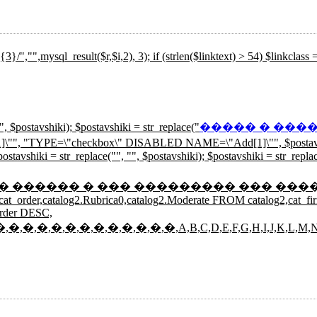
_result($r,$i,2), 3); if (strlen($linktext) > 54) $linkclass = "
", $postavshiki); $postavshiki = str_replace("
����� � ���
[1]\"", "TYPE=\"checkbox\" DISABLED NAME=\"Add[1]\"", $postavsh
avshiki = str_replace("
", "", $postavshiki); $postavshiki = str_repla
t($rtlt))) { // ���� ������ ������ � ��� ��������� ��
g2.cat_order,catalog2.Rubrica0,catalog2.Moderate FROM catalog2,cat_
order DESC,
�,�,�,�,�,�,�,�,�,�,�,�,�,A,B,C,D,E,F,G,H,I,J,K,L,M,N,O,