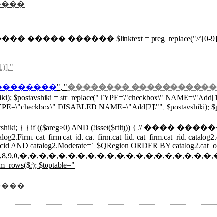
����
��� ����� ������ $linktext = preg_replace("/^[0-9]{3}/","",mysql
1)]."
��������
", "
�������� �����������
hiki); $postavshiki = str_replace("TYPE=\"checkbox\" NAME=\"Add
E=\"checkbox\" DISABLED NAME=\"Add[2]\"", $postavshiki); $post
 0; print $postavshiki; } } if (($areg>0) AND (!isse
g2.Firm, cat_firm.cat_id, cat_firm.cat_lid, cat_firm.cat_rid, catalo
d=$cid AND catalog2.Moderate=1 $QRegion ORDER BY catalog2.cat_
,4,5,6,7,8,9,0,�,�,�,�,�,�,�,�,�,�,�,�,�,�,�,�,�,�,�,�,
m_rows($r); $toptable="
����