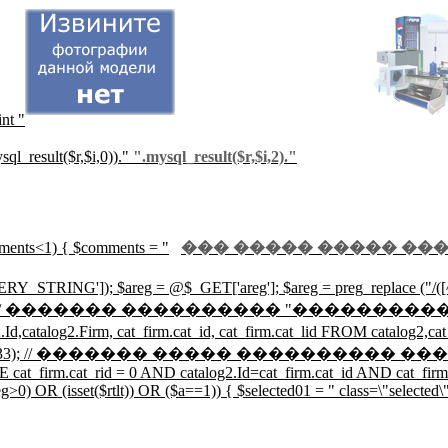
int "
ql_result($r,$i,0))."
".mysql_result($r,$i,2)."
mments<1) { $comments = "
��� ����� ����� ���
Y_STRING']); $areg = @$_GET['areg']; $areg = preg_replace ("/([^0
catalog2.Region!=0"; // ������� ���������� 
Firm, cat_firm.cat_id, cat_firm.cat_lid FROM catalog2,cat_fir
_num_rows($r33); // ������� ����� ���������� ���������
 cat_firm.cat_rid = 0 AND catalog2.Id=cat_firm.cat_id AND cat_firm.
0) OR (isset($rtlt)) OR ($a==1)) { $selected01 = " class=\"selected\"";