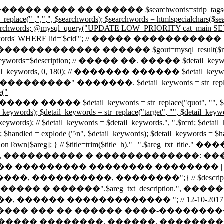
�� ���� �� ������ $searchwords=strip_tags($rcr); $searc
r_replace(" ,",",", $searchwords); $searchwords = htmlspecialchars($
o $searchwords; @mysql_query("UPDATE LOW_PRIORITY cat_main SET 
hwords' WHERE lid='$cid'"; // ����� ����������� SELECT 
sult($r,0,2); // �������������� ������ $gout=mysql_r
eywords=$description; // ����� ��. ����� $detail_keywor
rds, 0, 180); // ������� ������ $detail_keywords = preg_r
���. $detail_keywords = str_replace("\n"," ", $
e("
�� $detail_keywords = str_replace("quot", "", $detail_key
l_keywords); $detail_keywords = str_replace("target", "", $detail_keyw
il_keywords); // $detail_keywords = $detail_keywords.", ".$rcrd; $
andled = explode ("\n", $detail_keywords); $detail_keywords =
ionTown[$areg]; } // $title=trim($title_h)." | ".$are
 ���������� � �������������: �����
g_txt_title." ������ �� ��������� �������� ��
�������, ��������";} // $description = tr
�����".$areg_txt_description.", �������� ��
�����, ������ ������������� "; // 12-10-2017 \/ //
�� ��� �� ������ ����-���������"; $titl
����� ��������, ������, ��������