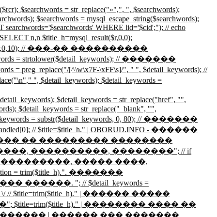
hwords = str_replace("»",", ", $searchwords);
searchwords); $searchwords = mysql_escape_string($searchwords);
searchwords='$searchwords' WHERE lid='$cid';"); // echo
n,n $title_h=mysql_result($r,0,0);
esult($r,0,10); // ���-�� ����������
ds = strtolower($detail_keywords); // �������
eplace("/[^\w\x7F-\xFF\s]/", " ", $detail_keywords); //
detail_keywords); $detail_keywords =
words); $detail_keywords = str_replace("href", "",
ords); $detail_keywords = str_replace("_blank", "",
detail_keywords = substr($detail_keywords, 0, 80); // �������
 $handled[0]; // $title=$title_h." | OBORUD.INFO - ������
g_txt_title." ������ �� ��������� ��������
�, ����������, ��������"; // if
������ | ���������, ����� ����,
im($title_h).". �������
����. "; // $detail_keywords =
 $title=trim($title_h)." | ������ �����
e=trim($title_h)." | �������� ���� ��
������ | ������ ��� �������