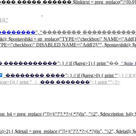
��� ����� ������ $linktext = preg_replace("/^[0-9]{3}/","",mysql
1)]."
��������
", "
�������� �����������
hiki); $postavshiki = str_replace("TYPE=\"checkbox\" NAME=\"Add
E=\"checkbox\" DISABLED NAME=\"Add[2]\"", $postavshiki); $post
� �����������
"; } // if ($areg>1) { print "
��
".$t
�������� ����
"; } // if ($areg>0) { print "
"; } // if
($cnt>1)) { print " |
��� �������
"; } print ""; ?>
tion_h4 = preg_replace ("!
]+)\"?'?.*?>(.*?)!is", "\\2", $description_h4);
n($q)>2) { $detail = preg_replace ("!
]+)\"?'?.*?>(.*?)!is", "\\2", $detail); 