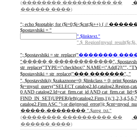
(�������� ���������� ��
������ ����)
"; echo $toptable; for ($i=0;$i<$cnt;$i++) { // ������
$postavshiki = "
".$linktext."
".$_Region[mysql_result($r,$i,
"; $postavshiki = str_replace("
�������� ���
"
����� � ������������
", $postavs
str_replace("TYPE=\"checkbox\" NAME=\"Add[2]\"", "TYP
$postavshiki = str_replace("��� �������", "
", $postavshiki); $zakaznone=0; $linkclass =
$r=mysql_query("SELECT catalog2.Id,catalog2.Region,catalo
0 AND catalog2.Id=cat_firm.cat_id AND cat_firm.cat_li
FIND_IN_SET(UPPER(left(catalog2.Firm,1)),'1,2,3
catalog2.Firm ASC ") or die(mysql_error()); $cnt=mysql_nu
�����-�������� ".$areg_txt."
(�������� ���������� ��
������ ����)