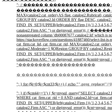
"; // ����� � ������������ ��� �� �� ��
����������� ���������� �� �������� //$r=mysql_
MAX(catalog2.cat_order) AS flag, catalog2.Rubrica0, cat
GROUP BY catalog2.Id ORDER BY flag DESC, catalog2.
FIND_IN_SET(UPPER(left(catalog2.Firm,1)),'1,2,3
catalog2.Firm ASC ") or die(mysql_error()); /
nonaggregated column 'db00087677.catalog2.Id' which is no
https://stackoverflow.com/questions/41887460/select-list-i
cat_firm.cat_lid, cat_firm.cat_rid, MAX(catalog2.cat_ord
catalog2.Moderate=1 $QRegion GROUP BY catalog2.Reg
FIND_IN_SET(UPPER(left(catalog2.Firm,1)),'1,2,3
catalog2.Firm ASC ") or die(mysql_error())
"
�������� �����������
� ��������� ������ ��� ���
"; } for ($i=0;$i<$cnt33;$i++) { echo "
".preg_replace("/^[0
"; } if ($cnt44=='1') { $r=mysql_query("SELECT catalog2.Id
WHERE cat_firm.cat_rid = 0 AND catalog2.Id=cat_firm.c
FIND_IN_SET(UPPER(left(catalog2.Firm,1)),'1,2,3
catalog2.Firm ASC ") or die(mysql_error()); $cnt=mysql_nu