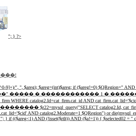
"; } ?>
���!
-9]+)/", '', $areg); $areg=(int)$areg; if ($areg!=0) $QRegion=" A
"�����������" ����� � ������������ 1 � ���
m WHERE catalog2.Id=cat_firm.cat_id AND cat_firm.cat_lid='$ci
�� $r22=mysql_query("SELECT catalog2.Id, cat_firm.cat_i
cat_lid='$cid' AND catalog2.Moderate=1 $QRegion") or die(mysql_err
 } if (($areg<1) AND (!isset($rtlt)) AND ($a!=1)) { $selected02 = " cl