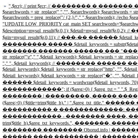
»
",$rcr); // print $rcr; // �������� � ������� ����
$searchwords = str_replace(" ","", $searchwords); $searchwords = st
$searchwords = preg_replace("/ {2,}/"," ",$searchwords); //ech
"UPDATE LOW_PRIORITY cat_main SET searchwords='$searc
$description=mysql_result($r,0,1); $detail=mysql_re
$gin=mysql_result($r,0,11); // ���-�� ������ $detail_k
��������� ����� $detail_keywords = substr($detail_keywo
������� ������� ������ ��� "������������" ����
str_replace("\r"," ",$detail_keywords); $detail_keywords = str_replac
"," ", $detail_keywords); // �������� ������ ������� ���
$detail_keywords); $detail_keywords = str_replace("http", "", $detai
$detail_keywords); $detail_keywords = str_replace("�", "", $deta
������ $detail_keywords = wordwrap($detail_keywords, 70); $h
������������"; if ($areg>0) { $areg_txt = " ".$_Reg
�������� | ���������, ����� ����,
($areg>0) {$title=trim($title_h)." | ".$are
���������� � �������������: ������, ���
������������ - �������� ����, ������� � �
trim($title_h).$areg_txt_keywords.", �������, ��
�������� �������� Oborud.info | �������
������ ���� ��������� | �������