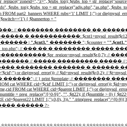
r_replace("zoneid=","z=", $rubs_top); $rubs_top = str_replace("source
ud.info", $rubs_top); $rubs_top = str_replace("adjs.php","as.php"
art2_banners WHERE rubs='1' LIMIT 1;") or die(mysql_error());
($switch=='1') { $bannertop = "
��� �����: // �������� �������� �� �������
; // ����������� � �����������: $cnt1=mysql_res
������ |
".$cnt3."
������� "; $counter = "
".$cnt1."
ude "_top.php"; // ��� �� � �������� ����� ��� $url=mysq
0,6); // ID ������������� $pr_region=mysql_result($r
������� // ����� ��������� ����� // $sform=$TMPL[
����� ������� � ������ �� ���� // // if ($
 or die(mysql_error()); // $id=mysql_result($r,0,2); // $t=mysql_res
"���������� ������"; // } print $template; // 
M cat WHERE cid='$cid' LIMIT 1;") or die(mysql_error()); $id=mysql_
e,cid FROM cat WHERE cid=$parent LIMIT 1;") or die(mysql_error());
$numtitle = preg_replace("/[^0-9]/", "", $tt22); if ($numtitle > 0) { $tt
arent22 LIMIT 1;"),0,0), 3))." ".trim(preg_replace("/^[0-9]{3}/", "
������ ������ ?>
 ��������� ����� �� ��������� � ������������ 