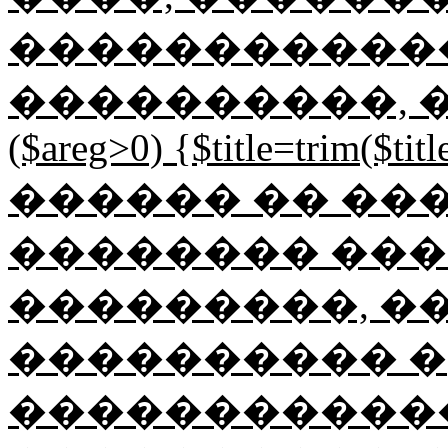
������������
����������, ���
($areg>0) {$title=trim($title
������ �� ��
�������� ���
���������, ��
���������� �
������������