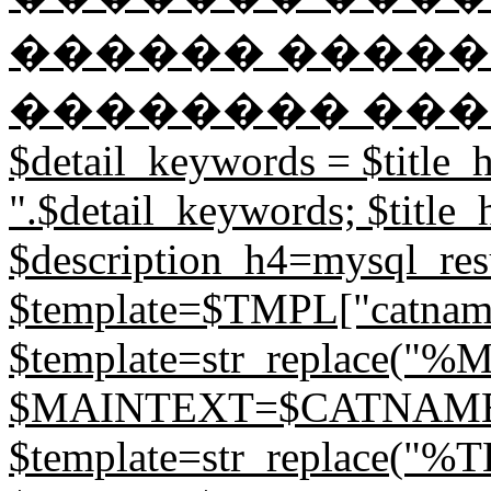
������ �����
�������� ��������
$detail_keywords = $title_h.
".$detail_keywords; $title_
$description_h4=mysql_resul
$template=$TMPL["catname
$template=str_replace(
$MAINTEXT=$CATNAME; // 
$template=str_replace("%T