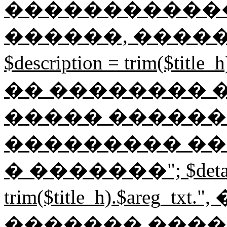
������������
������, ����
$description = trim($tit
�� �������� ���
����� ������
��������� ��
� �������"; $detail
trim($title_h).$areg_t
������� ����