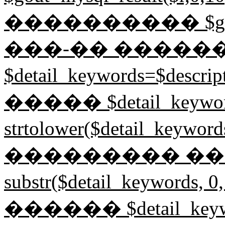
���������� $gin=mysq
���-�� �����
$detail_keywords=$desc
����� $detail_keywor
strtolower($detail_key
��������� ����� $
substr($detail_keyword
������ $detail_keyword