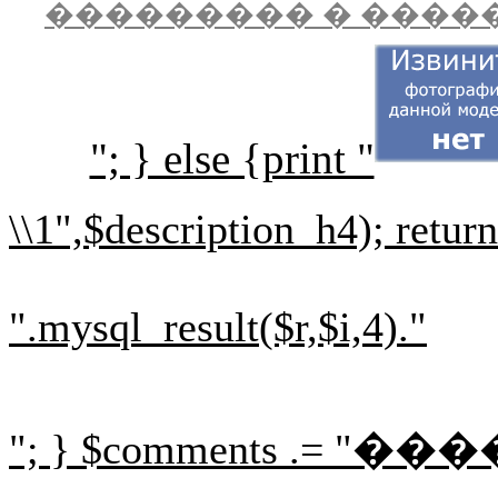
��������� � ����
"; } else {print "
\\1",$description_h4); retur
".mysql_result($r,$i,4)."
"; } $comments .= "
���