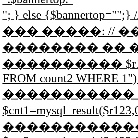
"; } else {$bannerto
��� �����: // 
�������� �� 
���������� $r123=my
FROM count2 WHERE 1") or 
����������� 
$cnt1=mysql_result($r1
�����������