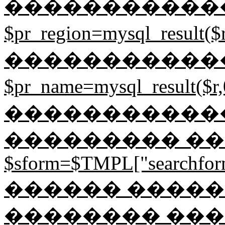
�����������
$pr_region=mysql_result
�����������
$pr_name=mysql_result
������������ 
��������� ���
$sform=$TMPL["searchformj
������ ����� 
�������� ��