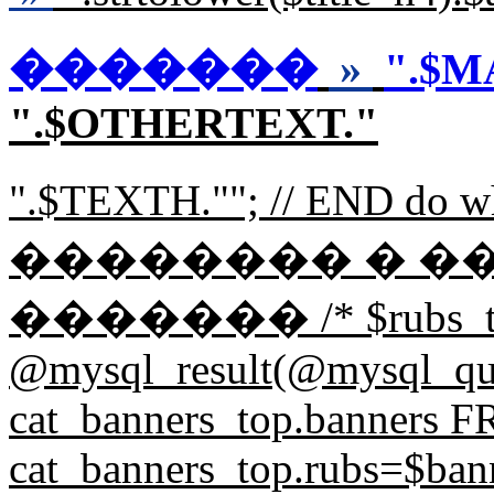
�������
»
".$M
".$OTHERTEXT."
".$TEXTH.""; // END d
�������� � �
������� /* $rubs_t
@mysql_result(@mysql_q
cat_banners_top.banners
cat_banners_top.rubs=$bann