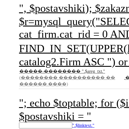
", $postavshiki); 
$r=mysql_query("SELECT 
cat_firm.cat_rid = 0 A
FIND_IN_SET(UPPER(l
catalog2.Firm ASC ") or
�����-�������� ".$areg_txt."
(�������� ���������� ��
������ ����)
"; echo $toptable; for
$postavshiki = "
".$linktext."