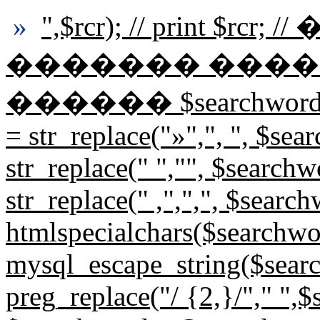
»
",$rcr); // print $r
������� ����
������ $searchwords=st
= str_replace("»",", ", $se
str_replace(" ","", $search
str_replace(" ,",",", $sear
htmlspecialchars($searchwo
mysql_escape_string($sear
preg_replace("/ {2,}/"," ",$