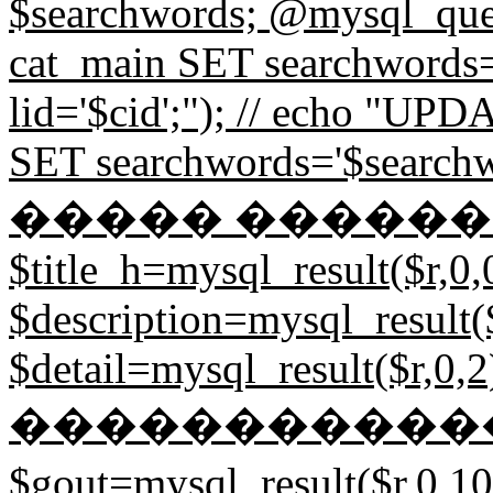
$searchwords; @mysql_
cat_main SET searchword
lid='$cid';"); // echo "
SET searchwords='$searchw
����� ��������
$title_h=mysql_result($r,0,
$description=mysql_result($
$detail=mysql_result($r,0,2)
�����������
$gout=mysql_result($r,0