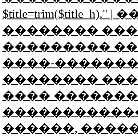
$title=trim($title_h
�������� ������
��������� ��
����-���������"; $ti
�������� ���
���� ��������
������������
������, ����