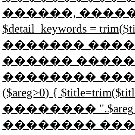
������, �����
$detail_keywords = tri
������� ����
������ �����
�������� �������
($areg>0) { $title=trim($
�������� ".$areg
�������� ���