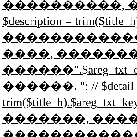
����������, ��
$description = trim($t
������������
����, �������
������".$areg_txt_
������. "; // $detail_
trim($title_h).$areg_t
�������, ���
������������� "; /