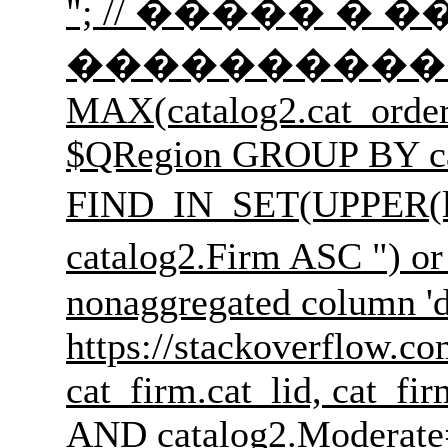
"; // ����� � ��
����������� �������
MAX(catalog2.cat_order
$QRegion GROUP BY cat
FIND_IN_SET(UPPER(l
catalog2.Firm ASC 
nonaggregated column 'd
https://stackoverflow.c
cat_firm.cat_lid, cat_f
AND catalog2.Moderate