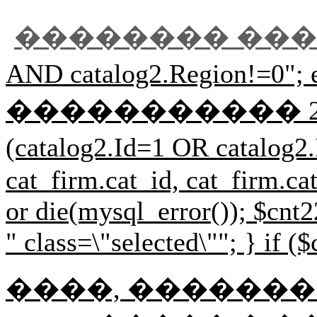
�������� ��
AND catalog2.Regi
����������� 2 $r33=mysql
(catalog2.Id=1 OR cat
cat_firm.cat_id, cat_firm.
or die(mysql_error()); $cnt2
" class=\"selected\""; } if (
����, ��������