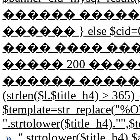
������ �����
������ } else $ci
���� ���� ��
����� 200 �������� 
������ �������
(strlen($l.$title_h4) > 365) 
$template=str_replace("
".strtolower($title_h4).""
»
".strtolower($title_h4).$