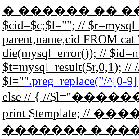
� ������ �� ���� // 
$cid=$c;$l=""; // $r=mys
parent,name,cid FROM cat 
die(mysql_error()); // $id=m
$t=mysql_result($r,0,1); // /
$l="
".preg_replace("/^[0-9]{
else // { //$l="��
print $template; 
������� � ��