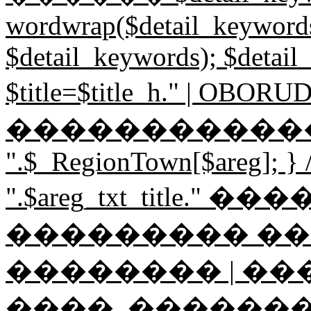
wordwrap($detail_keywords,
$detail_keywords); $detail
$title=$title_h." | O
������������"; if ($
".$_RegionTown[$areg]; } // 
".$areg_txt_title." 
��������� �
�������� | ��
����, ������