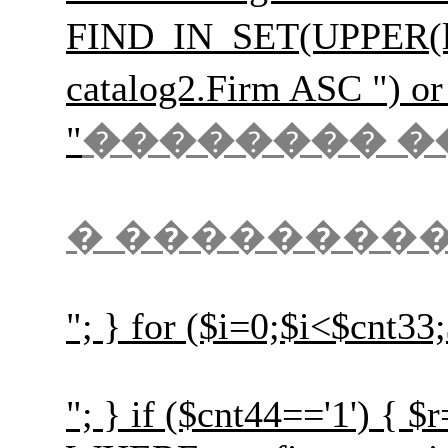
FIND_IN_SET(UPPER(l
catalog2.Firm ASC
"
�������� �
� ��������
"; } for ($i=0;$i<$cnt33
"; } if ($cnt44=='1') {