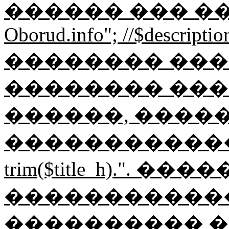
������ ��� �
Oborud.info"; //$description
�������� ������
�������� ���
������, ����
�������������"; $
trim($title_h).".
������������ Ob
���������� �