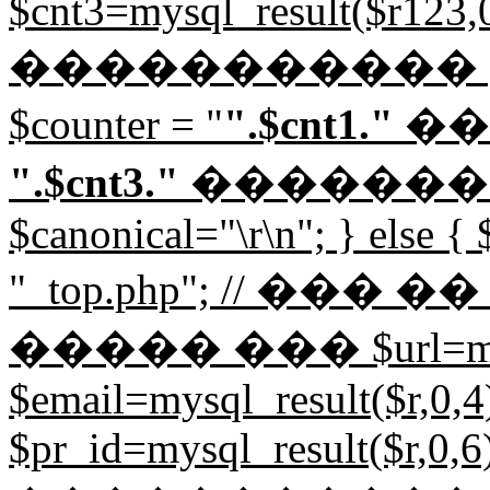
$cnt3=mysql_result($r123,0,
����������� 
$counter = "
".$cnt1."
��
".$cnt3."
������
$canonical="
\r\n"; } else {
"_top.php"; // ��
����� ��� $url=mysql_
$email=mysql_result($r,0,4)
$pr_id=mysql_result($r,0,6)