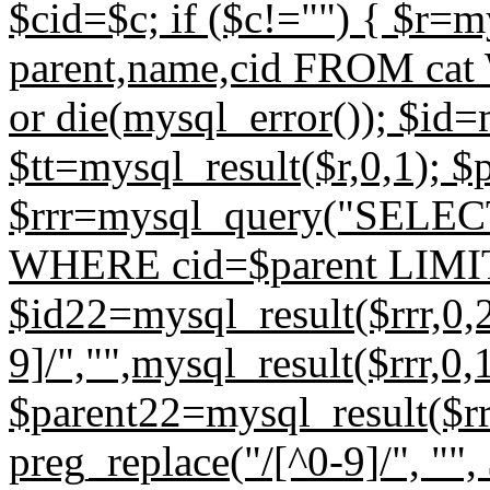
$cid=$c; if ($c!="") { $r
parent,name,cid FROM cat
or die(mysql_error()); $id=
$tt=mysql_result($r,0,1); $
$rrr=mysql_query("SELECT
WHERE cid=$parent LIMIT 1
$id22=mysql_result($rrr,0,2
9]/","",mysql_result($rrr,0,1
$parent22=mysql_result($rrr
preg_replace("/[^0-9]/", "", 