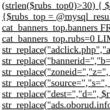
(strlen($rubs_top0)>30) { $
{$rubs_top = @mysql_res
cat_banners_top.banners
cat_banners_top.rubs=0 LIM
str_replace("adclick.php","
str_replace("bannerid=","b
str_replace("zoneid=","z=",
str_replace("source=","s=",
str_replace("dest=","d=", $
str_replace("ads.oborud.inf