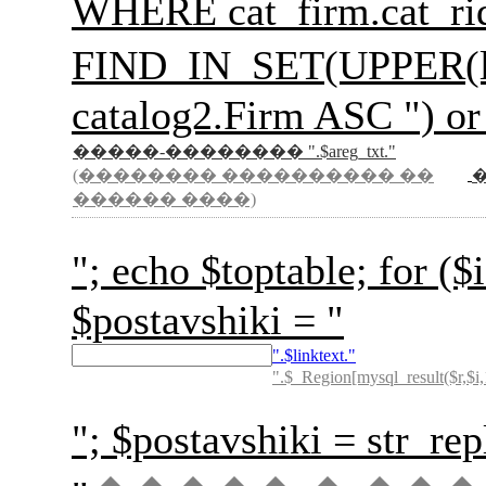
WHERE cat_firm.cat_rid
FIND_IN_SET(UPPER(l
catalog2.Firm ASC ") or
�����-�������� ".$areg_txt."
(�������� ���������� ��
������ ����)
"; echo $toptable; for
$postavshiki = "
".$linktext."
".$_Region[mysql_result($r,$i,
"; $postavshiki = str_rep