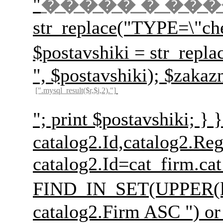
"
����� � ��
str_replace("TYPE=\"ch
$postavshiki = str
", $postavshiki); $zakaz
[".mysql_result($r,$i,2)."]
"; print $postavs
catalog2.Id,catalog2.Re
catalog2.Id=cat_firm.c
FIND_IN_SET(UPPER(l
catalog2.Firm ASC ") or