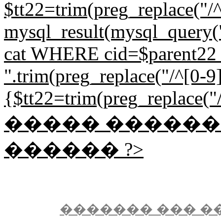
$tt22=trim(preg_replace("/^
mysql_result(mysql_quer
cat WHERE cid=$parent22 L
".trim(preg_replace("/^[0-9]{
{$tt22=trim(preg_replace("/^
����� �����
������ ?>
������� ��� �