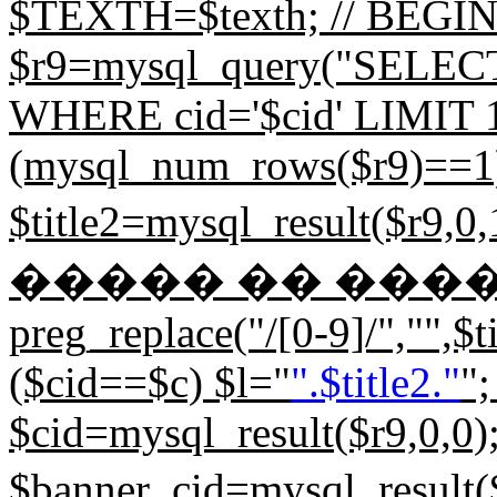
$TEXTH=$texth; // BEGIN d
$r9=mysql_query("SELECT
WHERE cid='$cid' LIMIT 1;"
(mysql_num_rows($r9)==1) 
$title2=mysql_result($
����� �� ����. 
preg_replace("/[0-9]/","",$tit
($cid==$c) $l="
".$title2."
";
$cid=mysql_result($r9,0,0)
$banner_cid=mysql_resu