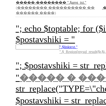
�����-�������� ".$areg_txt."
(�������� ���������� ��
������ ����)
"; echo $toptable; for
$postavshiki = "
".$linktext."
".$_Region[mysql_result($r,$i,
"; $postavshiki = str_rep
"
����� � ��
str_replace("TYPE=\"ch
$postavshiki = str