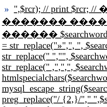
»
",$rcr); // print $r
������� ����
������ $searchwords=st
= str_replace("»",", ", $se
str_replace(" ","", $search
str_replace(" ,",",", $sear
htmlspecialchars($searchwo
mysql_escape_string($sear
preg_replace("/ {2,}/"," ",$