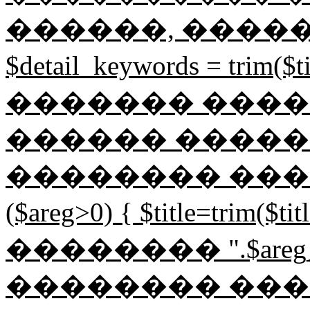
������, �����
$detail_keywords = tri
������� ����
������ �����
�������� �������
($areg>0) { $title=trim($
�������� ".$areg
�������� ���