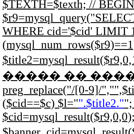
$TEXTH=$texth; // BEGIN d
$r9=mysql_query("SELECT
WHERE cid='$cid' LIMIT 1;"
(mysql_num_rows($r9)==1) 
$title2=mysql_result($
����� �� ����. 
preg_replace("/[0-9]/","",$tit
($cid==$c) $l="
".$title2."
";
$cid=mysql_result($r9,0,0)
$banner_cid=mysql_resu