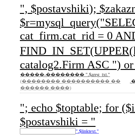
", $postavshiki); 
$r=mysql_query("SELECT 
cat_firm.cat_rid = 0 A
FIND_IN_SET(UPPER(l
catalog2.Firm ASC ") or
�����-�������� ".$areg_txt."
(�������� ���������� ��
������ ����)
"; echo $toptable; for
$postavshiki = "
".$linktext."