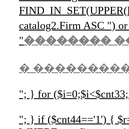
FIND_IN_SET(UPPER(l
catalog2.Firm ASC
"
�������� �
� ��������
"; } for ($i=0;$i<$cnt33
"; } if ($cnt44=='1') {