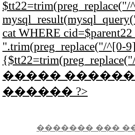
$tt22=trim(preg_replace("/^
mysql_result(mysql_quer
cat WHERE cid=$parent22 L
".trim(preg_replace("/^[0-9]{
{$tt22=trim(preg_replace("/^
����� �����
������ ?>
������� ��� �