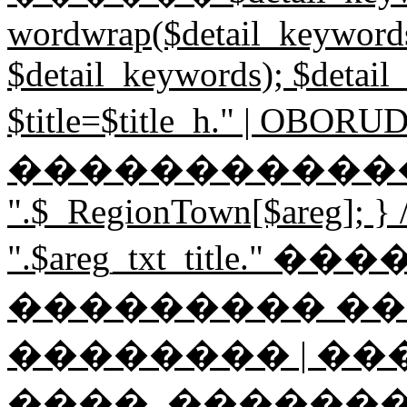
wordwrap($detail_keywords,
$detail_keywords); $detail
$title=$title_h." | O
������������"; if ($
".$_RegionTown[$areg]; } // 
".$areg_txt_title." 
��������� �
�������� | ��
����, ������