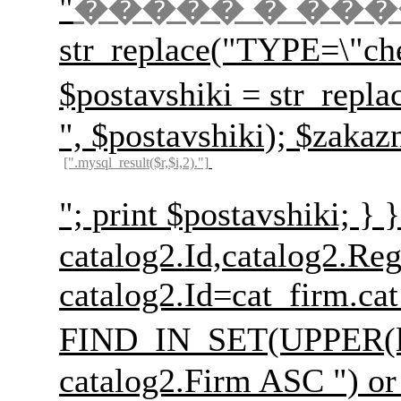
"
����� � ��
str_replace("TYPE=\"ch
$postavshiki = str
", $postavshiki); $zakaz
[".mysql_result($r,$i,2)."]
"; print $postavs
catalog2.Id,catalog2.Re
catalog2.Id=cat_firm.c
FIND_IN_SET(UPPER(l
catalog2.Firm ASC ") or