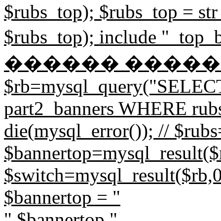
$rubs_top); $rubs_top = str
$rubs_top); include "_to
������ ����
$rb=mysql_query("SELECT
part2_banners WHERE rubs=
die(mysql_error()); // $rub
$bannertop=mysql_result($r
$switch=mysql_result($rb,0,
$bannertop = "
".$bannertop."