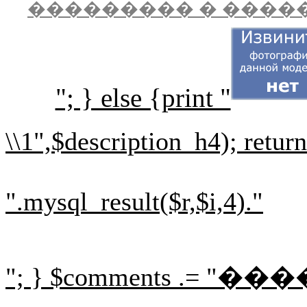
��������� � ����
"; } else {print "
\\1",$description_h4); retur
".mysql_result($r,$i,4)."
"; } $comments .= "
���