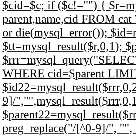
$cid=$c; if ($c!="") { $r
parent,name,cid FROM cat
or die(mysql_error()); $id=
$tt=mysql_result($r,0,1); $
$rrr=mysql_query("SELECT
WHERE cid=$parent LIMIT 1
$id22=mysql_result($rrr,0,2
9]/","",mysql_result($rrr,0,1
$parent22=mysql_result($rrr
preg_replace("/[^0-9]/", "", 