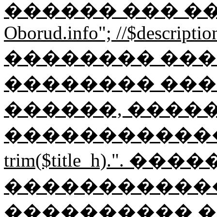
������ ��� �
Oborud.info"; //$description
�������� ������
�������� ���
������, ����
�������������"; $
trim($title_h).".
������������ Ob
���������� �