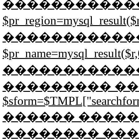
�����������
$pr_region=mysql_result
�����������
$pr_name=mysql_result
������������ 
��������� ���
$sform=$TMPL["searchformj
������ ����� 
�������� ��