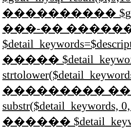
���������� $gin=mysq
���-�� �����
$detail_keywords=$desc
����� $detail_keywor
strtolower($detail_key
��������� ����� $
substr($detail_keyword
������ $detail_keyword