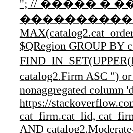
"; // ����� � ��
����������� �������
MAX(catalog2.cat_order
$QRegion GROUP BY cat
FIND_IN_SET(UPPER(l
catalog2.Firm ASC 
nonaggregated column 'd
https://stackoverflow.c
cat_firm.cat_lid, cat_f
AND catalog2.Moderate