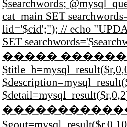
$searchwords; @mysql_
cat_main SET searchword
lid='$cid';"); // echo "
SET searchwords='$searchw
����� ��������
$title_h=mysql_result($r,0,
$description=mysql_result($
$detail=mysql_result($r,0,2)
�����������
$gout=mysql_result($r,0