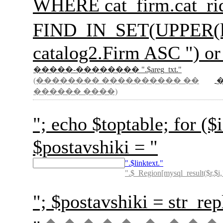
WHERE cat_firm.cat_rid
FIND_IN_SET(UPPER(l
catalog2.Firm ASC ") or
�����-�������� ".$areg_txt."
(�������� ���������� ��
������ ����)
"; echo $toptable; for
$postavshiki = "
".$linktext."
".$_Region[mysql_result($r,$i,
"; $postavshiki = str_rep