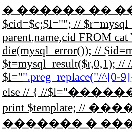
� ������ �� ���� // 
$cid=$c;$l=""; // $r=mys
parent,name,cid FROM cat 
die(mysql_error()); // $id=m
$t=mysql_result($r,0,1); // /
$l="
".preg_replace("/^[0-9]{
else // { //$l="��
print $template; 
������� � ��