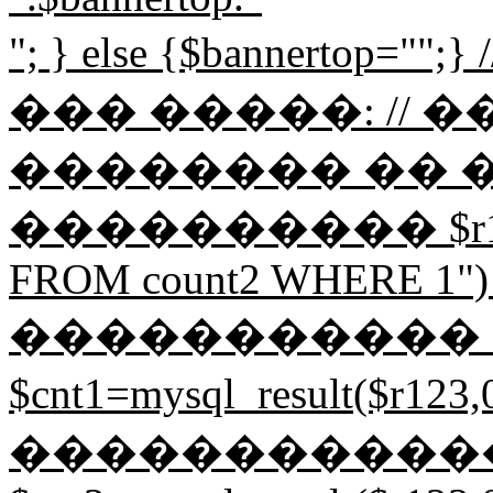
"; } else {$bannerto
��� �����: // 
�������� �� 
���������� $r123=my
FROM count2 WHERE 1") or 
����������� 
$cnt1=mysql_result($r1
�����������