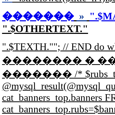
�������
»
".$M
".$OTHERTEXT."
".$TEXTH.""; // END d
�������� � �
������� /* $rubs_t
@mysql_result(@mysql_q
cat_banners_top.banners
cat_banners_top.rubs=$bann