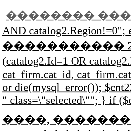
�������� ��
AND catalog2.Regi
����������� 2 $r33=mysql
(catalog2.Id=1 OR cat
cat_firm.cat_id, cat_firm.
or die(mysql_error()); $cnt2
" class=\"selected\""; } if (
����, ��������