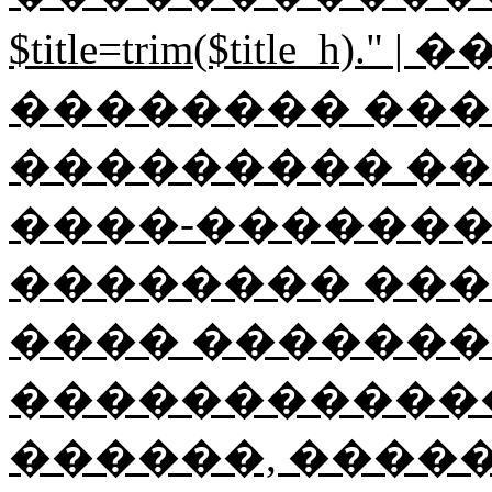
$title=trim($title_h
�������� ������
��������� ��
����-���������"; $ti
�������� ���
���� ��������
������������
������, ����