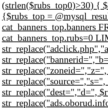
(strlen($rubs_top0)>30) { $
{$rubs_top = @mysql_res
cat_banners_top.banners
cat_banners_top.rubs=0 LIM
str_replace("adclick.php","
str_replace("bannerid=","b
str_replace("zoneid=","z=",
str_replace("source=","s=",
str_replace("dest=","d=", $
str_replace("ads.oborud.inf