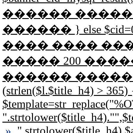
������ �����
������ } else $ci
���� ���� ��
����� 200 �������� 
������ �������
(strlen($l.$title_h4) > 365) 
$template=str_replace("
".strtolower($title_h4).""
»
".strtolower($title_h4).$