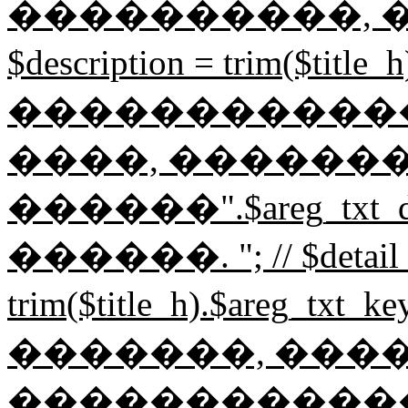
����������, ��
$description = trim($t
������������
����, �������
������".$areg_txt_
������. "; // $detail_
trim($title_h).$areg_t
�������, ���
������������� "; /