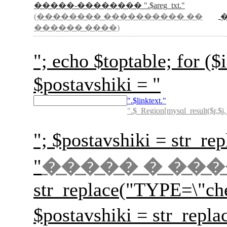
�����-�������� ".$areg_txt."
(�������� ���������� ��
������ ����)
"; echo $toptable; for
$postavshiki = "
".$linktext."
".$_Region[mysql_result($r,$i,
"; $postavshiki = str_rep
"
����� � ��
str_replace("TYPE=\"ch
$postavshiki = str