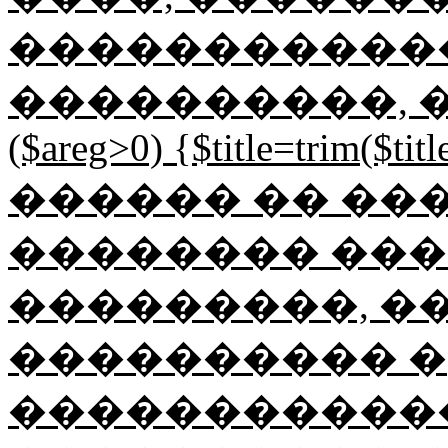
������������
����������, ���
($areg>0) {$title=trim($title
������ �� ��
�������� ���
���������, ��
���������� �
������������