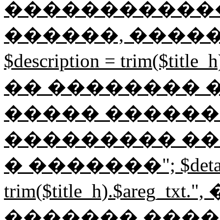
������������
������, ����
$description = trim($tit
�� �������� ���
����� ������
��������� ��
� �������"; $detail
trim($title_h).$areg_t
������� ����