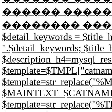
������ �����
�������� ��������
$detail_keywords = $title_h.
".$detail_keywords; $title_
$description_h4=mysql_resul
$template=$TMPL["catname
$template=str_replace(
$MAINTEXT=$CATNAME; // 
$template=str_replace("%T