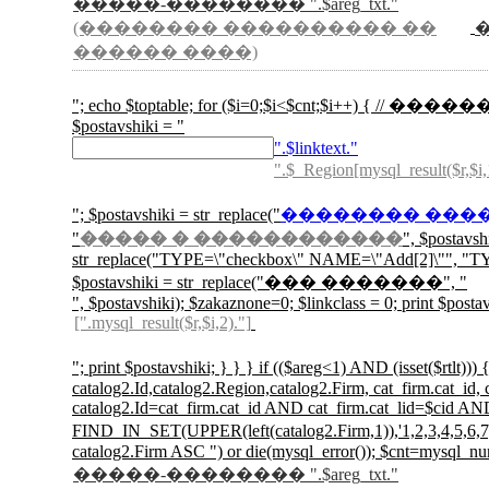
�����-�������� ".$areg_txt."
(�������� ���������� ��
������ ����)
"; echo $toptable; for ($i=0;$i<$cnt;$i++) { // ������
$postavshiki = "
".$linktext."
".$_Region[mysql_result($r,$i,
"; $postavshiki = str_replace("
�������� ���
"
����� � ������������
", $postavs
str_replace("TYPE=\"checkbox\" NAME=\"Add[2]\"", "TYP
$postavshiki = str_replace("��� �������", "
", $postavshiki); $zakaznone=0; $linkclass = 0; print $postav
[".mysql_result($r,$i,2)."]
"; print $postavshiki; } } } if (($areg<1)
catalog2.Id,catalog2.Region,catalog2.Firm, cat_firm.cat_id
catalog2.Id=cat_firm.cat_id AND cat_firm.cat_lid=$cid
FIND_IN_SET(UPPER(left(catalog2.Firm,1)),'1,2,3
catalog2.Firm ASC ") or die(mysql_error()); $cnt=mysql_nu
�����-�������� ".$areg_txt."