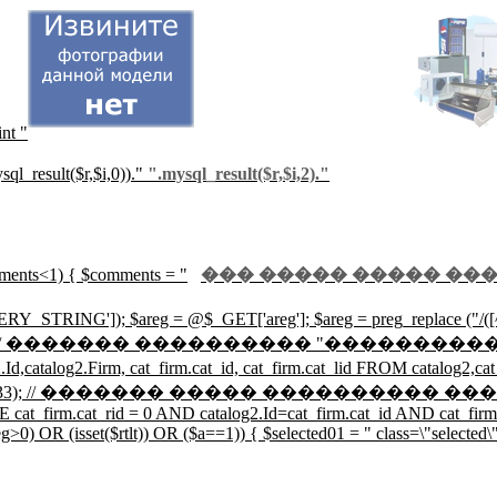
int "
ql_result($r,$i,0))."
".mysql_result($r,$i,2)."
mments<1) { $comments = "
��� ����� ����� ���
Y_STRING']); $areg = @$_GET['areg']; $areg = preg_replace ("/([^0
catalog2.Region!=0"; // ������� ���������� 
Firm, cat_firm.cat_id, cat_firm.cat_lid FROM catalog2,cat_fir
_num_rows($r33); // ������� ����� ���������� ���������
 cat_firm.cat_rid = 0 AND catalog2.Id=cat_firm.cat_id AND cat_firm.
0) OR (isset($rtlt)) OR ($a==1)) { $selected01 = " class=\"selected\"";