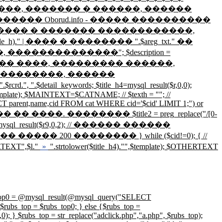
�������� ����, ������� � ������, ������
������� Oborud.info - ����� ����������
.", ������� � ������� ������������,
_h)." | ���� � �������� ".$areg_txt." ��
����������"; $description =
��������� ����, ��������� ������,
� ������������, ������
detail_keywords; $title_h4=mysql_result($r,0,0);
emplate); $MAINTEXT=$CATNAME; // $texth = ""; //
CT parent,name,cid FROM cat WHERE cid='$cid' LIMIT 1;") or
���� ����� �� ����. �������� $title2 = preg_replace("/[0-
r_cid=mysql_result($r9,0,2); // ������ ������
� 200 �������� } while ($cid!=0); { //
ERTEXT",$l."
»
".strtolower($title_h4)."",$template); $OTHERTEXT
ysql_result(@mysql_query("SELECT
rubs_top = $rubs_top0; } else {$rubs_top =
 $rubs_top = str_replace("adclick.php","a.php", $rubs_top);