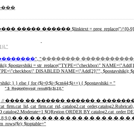
����
��� ����� ������ $linktext = preg_replace("/^[0-9]{3}/","",mysql
1)]."
��������
", "
�������� �����������
hiki); $postavshiki = str_replace("TYPE=\"checkbox\" NAME=\"Add
E=\"checkbox\" DISABLED NAME=\"Add[2]\"", $postavshiki); $post
shiki; } } else { for ($i=0;$i<$cnt44;$i++) { $postavshiki = "
".$_Region[mysql_result($r,$i,1)]."
 AND (isset($rtlt))) { // ���� �� ������ ������ �
, cat_firm.cat_lid, cat_firm.cat_rid, catalog2.cat_order,catalog2.Ru
 AND catalog2.Moderate=1 $QRegion ORDER BY catalog2.cat_order D
,4,5,6,7,8,9,0,�,�,�,�,�,�,�,�,�,�,�,�,�,�,�,�,�,�,�,�,
m_rows($r); $toptable="