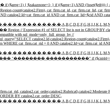
aznone=1; } if (($areg<1) AND (!isset($rtlt)))
g2.Firm), cat_firm.cat_id, cat_firm.cat_lid, cat_firm.c
 AND catalog2.Id=cat_firm.cat_id AND cat_firm.cat_lid=$cid AND ca
�,�,�,�,�,�,�,�,�,�,�,�,�,A,B,C,D,E,F,G,H,I,J,K,L,M,N,O,
Expression #1 of SELECT list is not in GROUP BY clause
ompatible with sql_mode=only_full_group_by //
sql_query("SELECT catalog2.Id,catalog2.Region,count(catalog2.Firm), 
_firm WHERE cat_firm.cat_rid = 0 AND catalog2.Id=cat_firm.cat_id A
�,�,�,�,�,�,�,�,�,�,�,�,�,A,B,C,D,E,F,G,H,I,J,K,L,M,N,O,
�: ����� "�������� �����������" if ($cnt44=='0') {
t_firm.cat_rid, catalog2.cat_order,catalog2.Rubrica0,catalog2.Moderat
on ORDER BY catalog2.cat_order DESC,
�,�,�,�,�,�,�,�,�,�,�,�,�,A,B,C,D,E,F,G,H,I,J,K,L,M,N,O,