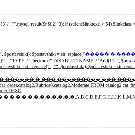
_result($r,$i,2), 3); if (strlen($linktext) > 54) $linkclass = "
", $postavshiki); $postavshiki = str_replace("
����� � ���
[1]\"", "TYPE=\"checkbox\" DISABLED NAME=\"Add[1]\"", $postavsh
avshiki = str_replace("
", "", $postavshiki); $postavshiki = str_repla
t($rtlt))) { // ���� ������ ������ � ��� ��������� ��
g2.cat_order,catalog2.Rubrica0,catalog2.Moderate FROM catalog2,cat_
order DESC,
�,�,�,�,�,�,�,�,�,�,�,�,�,A,B,C,D,E,F,G,H,I,J,K,L,M,N,O,