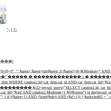
"; } ?>
���!
-9]+)/", '', $areg); $areg=(int)$areg; if ($areg!=0) $QRegion=" A
"�����������" ����� � ������������ 1 � ���
m WHERE catalog2.Id=cat_firm.cat_id AND cat_firm.cat_lid='$ci
�� $r22=mysql_query("SELECT catalog2.Id, cat_firm.cat_i
cat_lid='$cid' AND catalog2.Moderate=1 $QRegion") or die(mysql_err
 } if (($areg<1) AND (!isset($rtlt)) AND ($a!=1)) { $selected02 = " cl