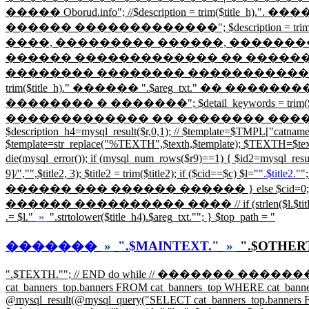
����� Oborud.info"; //$description = trim($
������ �������������"; $description = t
����, ��������� ������, �������� � ���
������ ������������� �� �������� �������� Ob
�������� �������� ������������ | 
trim($title_h)." ������ ".$areg_txt." ��
�������� � �������"; $detail_keywords = t
������������� �� �������� �������� Oborud.info"; } // 
$description_h4=mysql_result($r,0,1); // $template=$TMPL["ca
$template=str_replace("%TEXTH",$texth,$template); $TEXTH=$tex
die(mysql_error()); if (mysql_num_rows($r9)==1) { $id2=my
9]/","",$title2, 3); $title2 = trim($title2); if ($cid==$c) $l="
".$title2."
";
������ ��� ������ ������ } else $cid=0;
������ ���������� ���� // if (strlen($l.$title_h4)
.= $l."
»
".strtolower($title_h4).$areg_txt.""; } $top_path = "
�������
»
".$MAINTEXT."
»
".$OTHER
".$TEXTH.""; // END do while // ������� �����
cat_banners_top.banners FROM cat_banners_top WHERE cat_banners_t
@mysql_result(@mysql_query("SELECT cat_banners_top.banners FRO