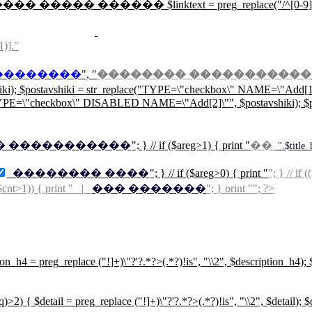
��� ����� ������ $linktext = preg_replace("/^[0-9]{3}/","",mysql
1)]."
��������
", "
�������� �����������
hiki); $postavshiki = str_replace("TYPE=\"checkbox\" NAME=\"Add
E=\"checkbox\" DISABLED NAME=\"Add[2]\"", $postavshiki); $post
� �����������
"; } // if ($areg>1) { print "
��
".$t
�������� ����
"; } // if ($areg>0) { print "
"; } // if
($cnt>1)) { print " |
��� �������
"; } print ""; ?>
tion_h4 = preg_replace ("!
]+)\"?'?.*?>(.*?)!is", "\\2", $description_h4);
n($q)>2) { $detail = preg_replace ("!
]+)\"?'?.*?>(.*?)!is", "\\2", $detail); 