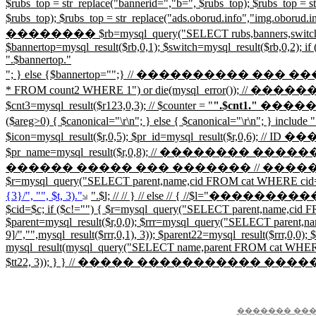
$rubs_top = str_replace("bannerid=","b=", $rubs_top); $rubs_top = st
$rubs_top); $rubs_top = str_replace("ads.oborud.info","img.obor
�������� $rb=mysql_query("SELECT rubs,banners,switch FROM p
$bannertop=mysql_result($rb,0,1); $switch=mysql_result($rb,0,2); if 
".$bannertop."
"; } else {$bannertop="";} // ���������� 
* FROM count2 WHERE 1") or die(mysql_error())
$cnt3=mysql_result($r123,0,3); // $counter = "
".$cnt1."
�����
($areg>0) { $canonical="
\r\n"; } else { $canonical="
\r\n"; } incl
$icon=mysql_result($r,0,5); $pr_id=mysql_result($r,
$pr_name=mysql_result($r,0,8); // �������� �����
������ ����� ��� ������� // �������� ���
$r=mysql_query("SELECT parent,name,cid FROM cat WHERE cid='$cid';")
{3}/", "", $t, 3)."
".$l; // // } // else // { //$l=
$cid=$c; if ($c!="") { $r=mysql_query("SELECT parent,name,cid FRO
$parent=mysql_result($r,0,0); $rrr=mysql_query("SELECT parent,nam
9]/","",mysql_result($rrr,0,1), 3)); $parent22=mysql_result($rrr,0,0); 
mysql_result(mysql_query("SELECT name,parent FROM cat WHERE cid=$p
$tt22, 3)); } } // ����� ����������� ��
������� ���