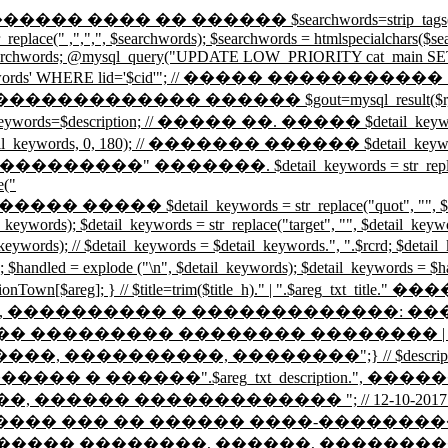
�� ���� �� ������ $searchwords=strip_tags($rcr); $searc
r_replace(" ,",",", $searchwords); $searchwords = htmlspecialchars($
o $searchwords; @mysql_query("UPDATE LOW_PRIORITY cat_main SET 
hwords' WHERE lid='$cid'"; // ����� ����������� SELECT 
sult($r,0,2); // �������������� ������ $gout=mysql_r
eywords=$description; // ����� ��. ����� $detail_keywor
rds, 0, 180); // ������� ������ $detail_keywords = preg_r
���. $detail_keywords = str_replace("\n"," ", $
e("
�� $detail_keywords = str_replace("quot", "", $detail_key
l_keywords); $detail_keywords = str_replace("target", "", $detail_keyw
il_keywords); // $detail_keywords = $detail_keywords.", ".$rcrd; $
andled = explode ("\n", $detail_keywords); $detail_keywords =
ionTown[$areg]; } // $title=trim($title_h)." | ".$are
 ���������� � �������������: �����
g_txt_title." ������ �� ��������� �������� ��
�������, ��������";} // $description = tr
�����".$areg_txt_description.", �������� ��
�����, ������ ������������� "; // 12-10-2017 \/ //
�� ��� �� ������ ����-���������"; $titl
����� ��������, ������, ��������