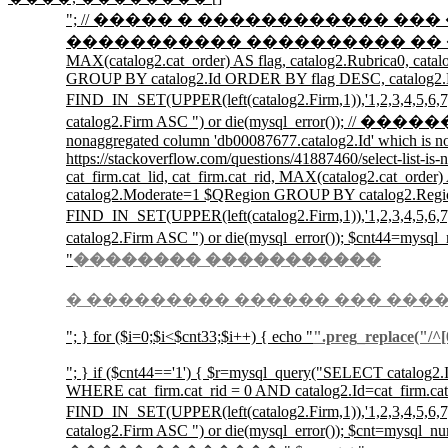
"; // ����� � ������������ ��� �� �� ��
����������� ���������� �� �������� //$r=mysql_
MAX(catalog2.cat_order) AS flag, catalog2.Rubrica0, cat
GROUP BY catalog2.Id ORDER BY flag DESC, catalog2.
FIND_IN_SET(UPPER(left(catalog2.Firm,1)),'1,2,3
catalog2.Firm ASC ") or die(mysql_error()); /
nonaggregated column 'db00087677.catalog2.Id' which is no
https://stackoverflow.com/questions/41887460/select-list-i
cat_firm.cat_lid, cat_firm.cat_rid, MAX(catalog2.cat_ord
catalog2.Moderate=1 $QRegion GROUP BY catalog2.Reg
FIND_IN_SET(UPPER(left(catalog2.Firm,1)),'1,2,3
catalog2.Firm ASC ") or die(mysql_error())
"
�������� �����������
� ��������� ������ ��� ���
"; } for ($i=0;$i<$cnt33;$i++) { echo "
".preg_replace("/^[0
"; } if ($cnt44=='1') { $r=mysql_query("SELECT catalog2.Id
WHERE cat_firm.cat_rid = 0 AND catalog2.Id=cat_firm.c
FIND_IN_SET(UPPER(left(catalog2.Firm,1)),'1,2,3
catalog2.Firm ASC ") or die(mysql_error()); $cnt=mysql_nu