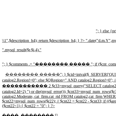
"; } else {pr
\\1",$description_h4); return $description_h4; } ?>
".date("d.m.Y",mys
".mysql_result($r,$i,4)."
"; } $comments .= "
�������� �����
"; if ($cnt_co
�������� �����
"; } $cid=intval($_SERVER['QUER
catalog2.Region!=0"; else $QRegion=" AND 
����������� 2 $r33=mysql_query("SELECT catalog2.Id,catalog2.
catalog2.Id=2) ") or die(mysql_error()); $cnt33=mysql
catalog2.Moderate, cat_firm.cat_rid FROM catalog2,cat_firm WHERE
$cnt22=mysql_num_rows($r22); // $cnt22 = $cnt22 - $cnt33; if (($areg>
($cnt22<1) { $cnt22 = "0"; } ?>
����, �������� []