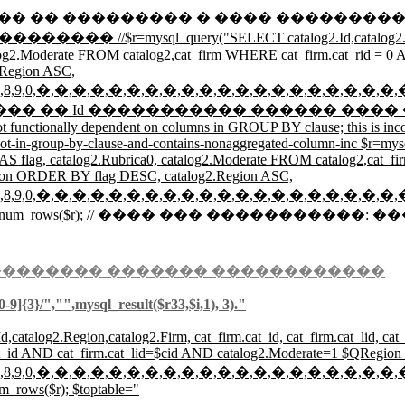
������� � ���� ���������� if ($areg<1) { $zak
query("SELECT catalog2.Id,catalog2.Region,count(catalo
alog2.Moderate FROM catalog2,cat_firm WHERE cat_firm.cat_rid = 0
Region ASC,
,4,5,6,7,8,9,0,�,�,�,�,�,�,�,�,�,�,�,�,�,�,�,�,�,�,�,�,
/ �������� �� Id ����������� ������ ���� �� Region // 
t functionally dependent on columns in GROUP BY clause; this is inc
s-not-in-group-by-clause-and-contains-nonaggregated-column-inc $r=my
er) AS flag, catalog2.Rubrica0, catalog2.Moderate FROM catalog2,cat
ion ORDER BY flag DESC, catalog2.Region ASC,
,4,5,6,7,8,9,0,�,�,�,�,�,�,�,�,�,�,�,�,�,�,�,�,�,�,�,�,
; $cnt44=mysql_num_rows($r); // ���� ��� ����������
�������� ������� ������������
-9]{3}/","",mysql_result($r33,$i,1), 3)."
,catalog2.Region,catalog2.Firm, cat_firm.cat_id, cat_firm.cat_lid, ca
at_id AND cat_firm.cat_lid=$cid AND catalog2.Moderate=1 $QRegi
,4,5,6,7,8,9,0,�,�,�,�,�,�,�,�,�,�,�,�,�,�,�,�,�,�,�,�,
m_rows($r); $toptable="