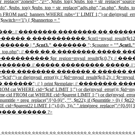
r_replace("zoneid=","z=", $rubs_top); $rubs_top = str_replace("source
ud.info", $rubs_top); $rubs_top = str_replace("adjs.php","as.php"
art2_banners WHERE rubs='1' LIMIT 1;") or die(mysql_error());
($switch=='1') { $bannertop = "
��� �����: // �������� �������� �� �������
; // ����������� � �����������: $cnt1=mysql_res
������ |
".$cnt3."
������� "; $counter = "
".$cnt1."
ude "_top.php"; // ��� �� � �������� ����� ��� $url=mysq
0,6); // ID ������������� $pr_region=mysql_result($r
������� // ����� ��������� ����� // $sform=$TMPL[
����� ������� � ������ �� ���� // // if ($
 or die(mysql_error()); // $id=mysql_result($r,0,2); // $t=mysql_res
"���������� ������"; // } print $template; // 
M cat WHERE cid='$cid' LIMIT 1;") or die(mysql_error()); $id=mysql_
e,cid FROM cat WHERE cid=$parent LIMIT 1;") or die(mysql_error());
$numtitle = preg_replace("/[^0-9]/", "", $tt22); if ($numtitle > 0) { $tt
arent22 LIMIT 1;"),0,0), 3))." ".trim(preg_replace("/^[0-9]{3}/", "
������ ������ ?>
 ��������� ����� �� ��������� � ������������ 