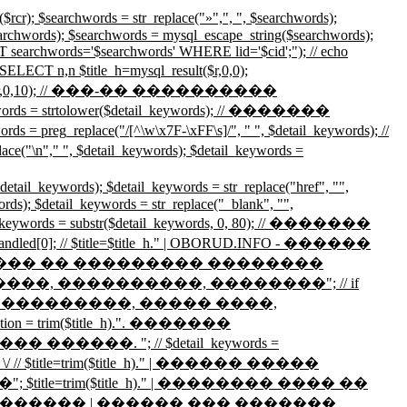
hwords = str_replace("»",", ", $searchwords);
searchwords); $searchwords = mysql_escape_string($searchwords);
searchwords='$searchwords' WHERE lid='$cid';"); // echo
n,n $title_h=mysql_result($r,0,0);
esult($r,0,10); // ���-�� ����������
ds = strtolower($detail_keywords); // �������
eplace("/[^\w\x7F-\xFF\s]/", " ", $detail_keywords); //
detail_keywords); $detail_keywords =
words); $detail_keywords = str_replace("href", "",
ords); $detail_keywords = str_replace("_blank", "",
detail_keywords = substr($detail_keywords, 0, 80); // �������
 $handled[0]; // $title=$title_h." | OBORUD.INFO - ������
g_txt_title." ������ �� ��������� ��������
�, ����������, ��������"; // if
������ | ���������, ����� ����,
im($title_h).". �������
����. "; // $detail_keywords =
 $title=trim($title_h)." | ������ �����
e=trim($title_h)." | �������� ���� ��
������ | ������ ��� �������