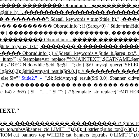
title_h).". �������� �������� Oborud.info - 
rim($title_h).". �������� �������� �����
����"; $detail_keywords = trim($title_h)
orud.info"; if ($areg>0) { $title=trim($title
������������ ��������, ������, ����
 �������� �������� Oborud.info - ����� �
rim($title_h).$areg_txt.", ������� � ������
$detail_keywords = $title_h.$areg_txt.", ".$rcrd.", ".$
tname_jump"]; // $template=str_replace("%MAINTEXT",$CATNAME,$t
th; // BEGIN do while $cid=$c;$l=""; do { $r9=mysql_query("SELE
sql_result($r9,0,2); $title2=mysql_result($r9,0,1); // ���
 else $l="
".$title2."
»
".$l; $cid=mysql_result($r9,0,0); $banne
 // ��������� ���� ���� ����� ������ ����
 > 365) { $l = "
.....
".$l."
"; } // $template=str_replace("%OTH
TEXT."
��� � ����������� �� ������� /* $rubs_top0 = @m
op.rubs=$banner_cid LIMIT 1"),0,0); if (strlen($rubs_top0)>30) { $
M cat_banners_top WHERE cat_banners_top.rubs=0 LIMIT 1"),0,0); }