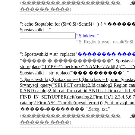
(�������� ���������� ��
������ ����)
"; echo $toptable; for ($i=0;$i<$cnt;$i++) { // ������
$postavshiki = "
".$linktext."
".$_Region[mysql_result($r,$i,
"; $postavshiki = str_replace("
�������� ���
"
����� � ������������
", $postavs
str_replace("TYPE=\"checkbox\" NAME=\"Add[2]\"", "TYP
$postavshiki = str_replace("��� �������", "
", $postavshiki); $zakaznone=0; $linkclass =
$r=mysql_query("SELECT catalog2.Id,catalog2.Region,catalo
0 AND catalog2.Id=cat_firm.cat_id AND cat_firm.cat_li
FIND_IN_SET(UPPER(left(catalog2.Firm,1)),'1,2,3
catalog2.Firm ASC ") or die(mysql_error()); $cnt=mysql_nu
�����-�������� ".$areg_txt."
(�������� ���������� ��
������ ����)