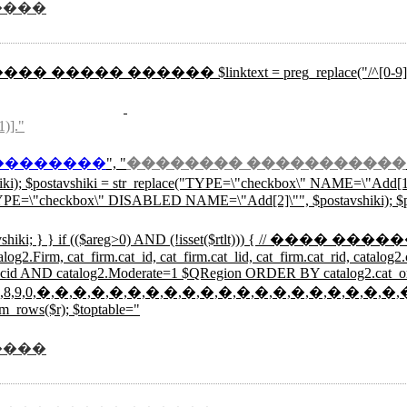
����
��� ����� ������ $linktext = preg_replace("/^[0-9]{3}/","",mysql
1)]."
��������
", "
�������� �����������
hiki); $postavshiki = str_replace("TYPE=\"checkbox\" NAME=\"Add
E=\"checkbox\" DISABLED NAME=\"Add[2]\"", $postavshiki); $post
 0; print $postavshiki; } } if (($areg>0) AND (!isse
g2.Firm, cat_firm.cat_id, cat_firm.cat_lid, cat_firm.cat_rid, catalo
d=$cid AND catalog2.Moderate=1 $QRegion ORDER BY catalog2.cat_
,4,5,6,7,8,9,0,�,�,�,�,�,�,�,�,�,�,�,�,�,�,�,�,�,�,�,�,
m_rows($r); $toptable="
����