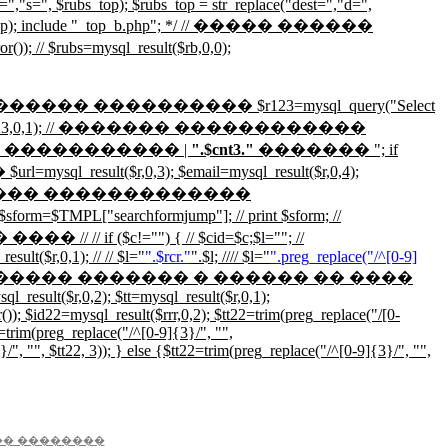
=","s=", $rubs_top); $rubs_top = str_replace("dest=","d=",
, $rubs_top); include "_top_b.php"; */ // ����� ������
 // $rubs=mysql_result($rb,0,0);
���� ���������� $r123=mysql_query("Select
ult($r123,0,1); // ������� ������������
�����������
|
".$cnt3."
�������
"; if
l_result($r,0,3); $email=mysql_result($r,0,4);
,0,7); // ������ �������������
"searchformjump"]; // print $sform; //
c!="") { // $cid=$c;$l=""; //
ult($r,0,1); // // $l="
".$rcr."
".$l; //// $l="
".preg_replace("/^[0-9]
�������� �������� ������� � ������ �� ����
result($r,0,2); $tt=mysql_result($r,0,1);
 $id22=mysql_result($rrr,0,2); $tt22=trim(preg_replace("/[0-
22=trim(preg_replace("/^[0-9]{3}/", "",
", $tt22, 3)); } else {$tt22=trim(preg_replace("/^[0-9]{3}/", "",
�� ��������