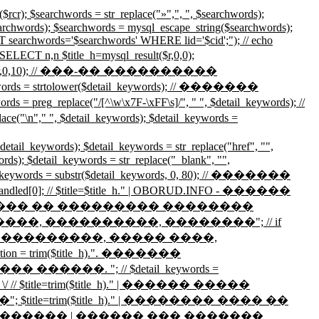
hwords = str_replace("»",", ", $searchwords);
searchwords); $searchwords = mysql_escape_string($searchwords);
searchwords='$searchwords' WHERE lid='$cid';"); // echo
n,n $title_h=mysql_result($r,0,0);
esult($r,0,10); // ���-�� ����������
ds = strtolower($detail_keywords); // �������
eplace("/[^\w\x7F-\xFF\s]/", " ", $detail_keywords); //
detail_keywords); $detail_keywords =
words); $detail_keywords = str_replace("href", "",
ords); $detail_keywords = str_replace("_blank", "",
detail_keywords = substr($detail_keywords, 0, 80); // �������
 $handled[0]; // $title=$title_h." | OBORUD.INFO - ������
g_txt_title." ������ �� ��������� ��������
�, ����������, ��������"; // if
������ | ���������, ����� ����,
im($title_h).". �������
����. "; // $detail_keywords =
 $title=trim($title_h)." | ������ �����
e=trim($title_h)." | �������� ���� ��
������ | ������ ��� �������