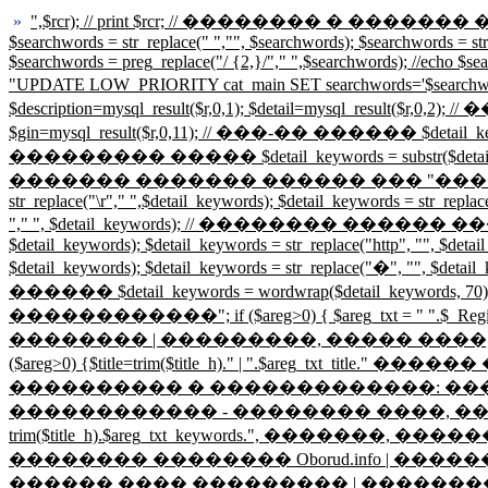
»
",$rcr); // print $rcr; // �������� � ������� ����
$searchwords = str_replace(" ","", $searchwords); $searchwords = st
$searchwords = preg_replace("/ {2,}/"," ",$searchwords); //ech
"UPDATE LOW_PRIORITY cat_main SET searchwords='$searc
$description=mysql_result($r,0,1); $detail=mysql_re
$gin=mysql_result($r,0,11); // ���-�� ������ $detail_k
��������� ����� $detail_keywords = substr($detail_keywo
������� ������� ������ ��� "������������" ����
str_replace("\r"," ",$detail_keywords); $detail_keywords = str_replac
"," ", $detail_keywords); // �������� ������ ������� ���
$detail_keywords); $detail_keywords = str_replace("http", "", $detai
$detail_keywords); $detail_keywords = str_replace("�", "", $deta
������ $detail_keywords = wordwrap($detail_keywords, 70); $h
������������"; if ($areg>0) { $areg_txt = " ".$_Reg
�������� | ���������, ����� ����,
($areg>0) {$title=trim($title_h)." | ".$are
���������� � �������������: ������, ���
������������ - �������� ����, ������� � �
trim($title_h).$areg_txt_keywords.", �������, ��
�������� �������� Oborud.info | �������
������ ���� ��������� | �������