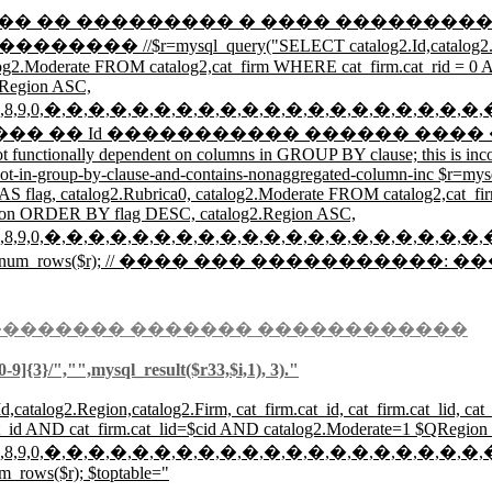
������� � ���� ���������� if ($areg<1) { $zak
query("SELECT catalog2.Id,catalog2.Region,count(catalo
alog2.Moderate FROM catalog2,cat_firm WHERE cat_firm.cat_rid = 0
Region ASC,
,4,5,6,7,8,9,0,�,�,�,�,�,�,�,�,�,�,�,�,�,�,�,�,�,�,�,�,
/ �������� �� Id ����������� ������ ���� �� Region // 
t functionally dependent on columns in GROUP BY clause; this is inc
s-not-in-group-by-clause-and-contains-nonaggregated-column-inc $r=my
er) AS flag, catalog2.Rubrica0, catalog2.Moderate FROM catalog2,cat
ion ORDER BY flag DESC, catalog2.Region ASC,
,4,5,6,7,8,9,0,�,�,�,�,�,�,�,�,�,�,�,�,�,�,�,�,�,�,�,�,
; $cnt44=mysql_num_rows($r); // ���� ��� ����������
�������� ������� ������������
-9]{3}/","",mysql_result($r33,$i,1), 3)."
,catalog2.Region,catalog2.Firm, cat_firm.cat_id, cat_firm.cat_lid, ca
at_id AND cat_firm.cat_lid=$cid AND catalog2.Moderate=1 $QRegi
,4,5,6,7,8,9,0,�,�,�,�,�,�,�,�,�,�,�,�,�,�,�,�,�,�,�,�,
m_rows($r); $toptable="