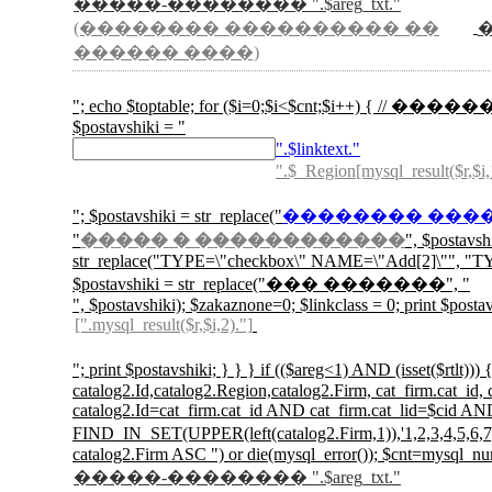
�����-�������� ".$areg_txt."
(�������� ���������� ��
������ ����)
"; echo $toptable; for ($i=0;$i<$cnt;$i++) { // ������
$postavshiki = "
".$linktext."
".$_Region[mysql_result($r,$i,
"; $postavshiki = str_replace("
�������� ���
"
����� � ������������
", $postavs
str_replace("TYPE=\"checkbox\" NAME=\"Add[2]\"", "TYP
$postavshiki = str_replace("��� �������", "
", $postavshiki); $zakaznone=0; $linkclass = 0; print $postav
[".mysql_result($r,$i,2)."]
"; print $postavshiki; } } } if (($areg<1)
catalog2.Id,catalog2.Region,catalog2.Firm, cat_firm.cat_id
catalog2.Id=cat_firm.cat_id AND cat_firm.cat_lid=$cid
FIND_IN_SET(UPPER(left(catalog2.Firm,1)),'1,2,3
catalog2.Firm ASC ") or die(mysql_error()); $cnt=mysql_nu
�����-�������� ".$areg_txt."