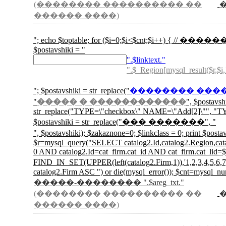
(�������� ���������� ��
������ ����)
"; echo $toptable; for ($i=0;$i<$cnt;$i++) { // ������
$postavshiki = "
".$linktext."
".$_Region[mysql_result($r,$i,
"; $postavshiki = str_replace("
�������� ���
"
����� � ������������
", $postavs
str_replace("TYPE=\"checkbox\" NAME=\"Add[2]\"", "TYP
$postavshiki = str_replace("��� �������", "
", $postavshiki); $zakaznone=0; $linkclass =
$r=mysql_query("SELECT catalog2.Id,catalog2.Region,catalo
0 AND catalog2.Id=cat_firm.cat_id AND cat_firm.cat_li
FIND_IN_SET(UPPER(left(catalog2.Firm,1)),'1,2,3
catalog2.Firm ASC ") or die(mysql_error()); $cnt=mysql_nu
�����-�������� ".$areg_txt."
(�������� ���������� ��
������ ����)