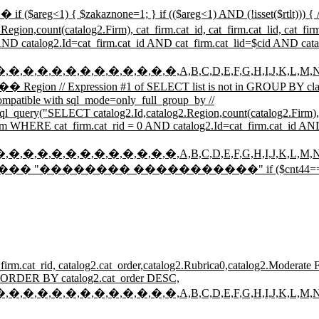
aznone=1; } if (($areg<1) AND (!isset($rtlt)))
g2.Firm), cat_firm.cat_id, cat_firm.cat_lid, cat_firm.c
 AND catalog2.Id=cat_firm.cat_id AND cat_firm.cat_lid=$cid AND ca
�,�,�,�,�,�,�,�,�,�,�,�,�,A,B,C,D,E,F,G,H,I,J,K,L,M,N,O,
Expression #1 of SELECT list is not in GROUP BY clause
ompatible with sql_mode=only_full_group_by //
sql_query("SELECT catalog2.Id,catalog2.Region,count(catalog2.Firm), 
_firm WHERE cat_firm.cat_rid = 0 AND catalog2.Id=cat_firm.cat_id A
�,�,�,�,�,�,�,�,�,�,�,�,�,A,B,C,D,E,F,G,H,I,J,K,L,M,N,O,
�: ����� "�������� �����������" if ($cnt44=='0') {
t_firm.cat_rid, catalog2.cat_order,catalog2.Rubrica0,catalog2.Moderat
on ORDER BY catalog2.cat_order DESC,
�,�,�,�,�,�,�,�,�,�,�,�,�,A,B,C,D,E,F,G,H,I,J,K,L,M,N,O,