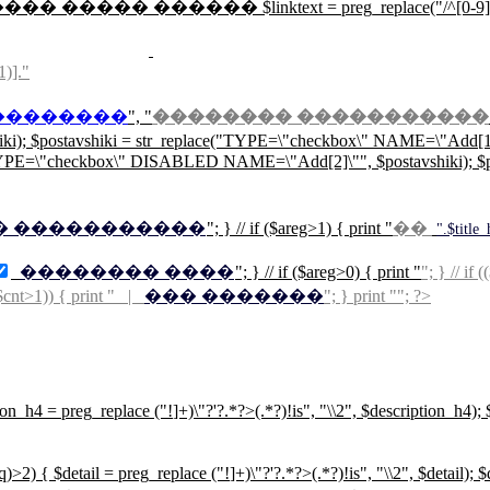
��� ����� ������ $linktext = preg_replace("/^[0-9]{3}/","",mysql
1)]."
��������
", "
�������� �����������
hiki); $postavshiki = str_replace("TYPE=\"checkbox\" NAME=\"Add
E=\"checkbox\" DISABLED NAME=\"Add[2]\"", $postavshiki); $post
� �����������
"; } // if ($areg>1) { print "
��
".$t
�������� ����
"; } // if ($areg>0) { print "
"; } // if
($cnt>1)) { print " |
��� �������
"; } print ""; ?>
tion_h4 = preg_replace ("!
]+)\"?'?.*?>(.*?)!is", "\\2", $description_h4);
n($q)>2) { $detail = preg_replace ("!
]+)\"?'?.*?>(.*?)!is", "\\2", $detail); 