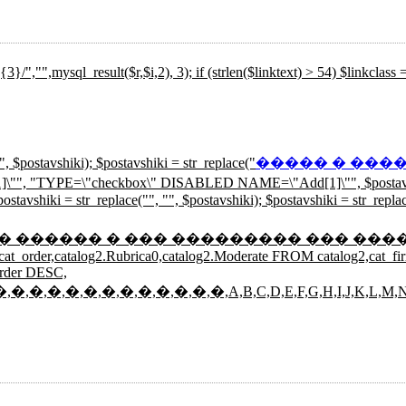
_result($r,$i,2), 3); if (strlen($linktext) > 54) $linkclass = "
", $postavshiki); $postavshiki = str_replace("
����� � ���
[1]\"", "TYPE=\"checkbox\" DISABLED NAME=\"Add[1]\"", $postavsh
avshiki = str_replace("
", "", $postavshiki); $postavshiki = str_repla
t($rtlt))) { // ���� ������ ������ � ��� ��������� ��
g2.cat_order,catalog2.Rubrica0,catalog2.Moderate FROM catalog2,cat_
order DESC,
�,�,�,�,�,�,�,�,�,�,�,�,�,A,B,C,D,E,F,G,H,I,J,K,L,M,N,O,