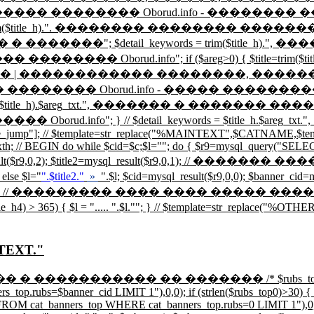
title_h).". �������� �������� Oborud.info - 
rim($title_h).". �������� �������� �����
����"; $detail_keywords = trim($title_h)
orud.info"; if ($areg>0) { $title=trim($title
������������ ��������, ������, ����
 �������� �������� Oborud.info - ����� �
rim($title_h).$areg_txt.", ������� � ������
$detail_keywords = $title_h.$areg_txt.", ".$rcrd.", ".$
tname_jump"]; // $template=str_replace("%MAINTEXT",$CATNAME,$t
th; // BEGIN do while $cid=$c;$l=""; do { $r9=mysql_query("SELE
sql_result($r9,0,2); $title2=mysql_result($r9,0,1); // ���
 else $l="
".$title2."
»
".$l; $cid=mysql_result($r9,0,0); $banne
 // ��������� ���� ���� ����� ������ ����
 > 365) { $l = "
.....
".$l."
"; } // $template=str_replace("%OTH
TEXT."
��� � ����������� �� ������� /* $rubs_top0 = @m
op.rubs=$banner_cid LIMIT 1"),0,0); if (strlen($rubs_top0)>30) { $
M cat_banners_top WHERE cat_banners_top.rubs=0 LIMIT 1"),0,0); }