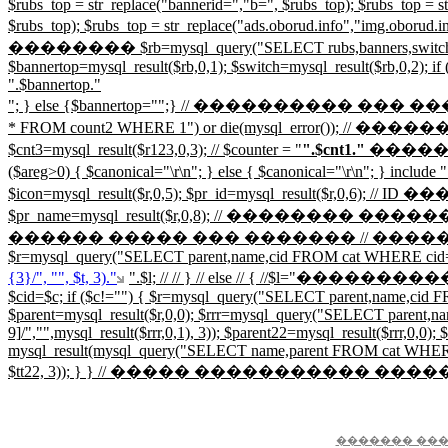
$rubs_top = str_replace("bannerid=","b=", $rubs_top); $rubs_top = st
$rubs_top); $rubs_top = str_replace("ads.oborud.info","img.obor
�������� $rb=mysql_query("SELECT rubs,banners,switch FROM p
$bannertop=mysql_result($rb,0,1); $switch=mysql_result($rb,0,2); if 
".$bannertop."
"; } else {$bannertop="";} // ���������� 
* FROM count2 WHERE 1") or die(mysql_error())
$cnt3=mysql_result($r123,0,3); // $counter = "
".$cnt1."
�����
($areg>0) { $canonical="
\r\n"; } else { $canonical="
\r\n"; } incl
$icon=mysql_result($r,0,5); $pr_id=mysql_result($r,
$pr_name=mysql_result($r,0,8); // �������� �����
������ ����� ��� ������� // �������� ���
$r=mysql_query("SELECT parent,name,cid FROM cat WHERE cid='$cid';")
{3}/", "", $t, 3)."
".$l; // // } // else // { //$l=
$cid=$c; if ($c!="") { $r=mysql_query("SELECT parent,name,cid FRO
$parent=mysql_result($r,0,0); $rrr=mysql_query("SELECT parent,nam
9]/","",mysql_result($rrr,0,1), 3)); $parent22=mysql_result($rrr,0,0); 
mysql_result(mysql_query("SELECT name,parent FROM cat WHERE cid=$p
$tt22, 3)); } } // ����� ����������� ��
������� ���