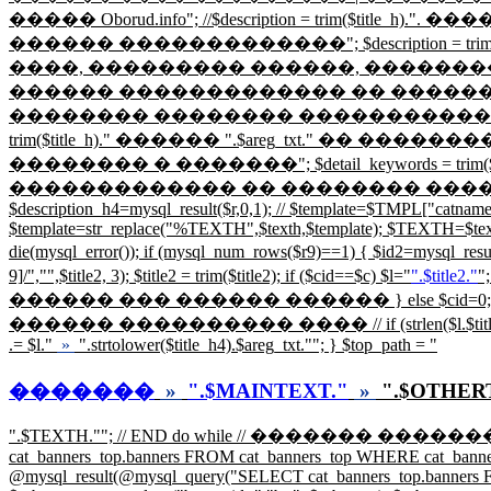
����� Oborud.info"; //$description = trim($
������ �������������"; $description = t
����, ��������� ������, �������� � ���
������ ������������� �� �������� �������� Ob
�������� �������� ������������ | 
trim($title_h)." ������ ".$areg_txt." ��
�������� � �������"; $detail_keywords = t
������������� �� �������� �������� Oborud.info"; } // 
$description_h4=mysql_result($r,0,1); // $template=$TMPL["ca
$template=str_replace("%TEXTH",$texth,$template); $TEXTH=$tex
die(mysql_error()); if (mysql_num_rows($r9)==1) { $id2=my
9]/","",$title2, 3); $title2 = trim($title2); if ($cid==$c) $l="
".$title2."
";
������ ��� ������ ������ } else $cid=0;
������ ���������� ���� // if (strlen($l.$title_h4)
.= $l."
»
".strtolower($title_h4).$areg_txt.""; } $top_path = "
�������
»
".$MAINTEXT."
»
".$OTHER
".$TEXTH.""; // END do while // ������� �����
cat_banners_top.banners FROM cat_banners_top WHERE cat_banners_t
@mysql_result(@mysql_query("SELECT cat_banners_top.banners FRO