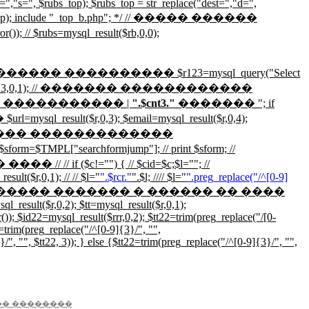
=","s=", $rubs_top); $rubs_top = str_replace("dest=","d=",
, $rubs_top); include "_top_b.php"; */ // ����� ������
 // $rubs=mysql_result($rb,0,0);
���� ���������� $r123=mysql_query("Select
ult($r123,0,1); // ������� ������������
�����������
|
".$cnt3."
�������
"; if
l_result($r,0,3); $email=mysql_result($r,0,4);
,0,7); // ������ �������������
"searchformjump"]; // print $sform; //
c!="") { // $cid=$c;$l=""; //
ult($r,0,1); // // $l="
".$rcr."
".$l; //// $l="
".preg_replace("/^[0-9]
�������� �������� ������� � ������ �� ����
result($r,0,2); $tt=mysql_result($r,0,1);
 $id22=mysql_result($rrr,0,2); $tt22=trim(preg_replace("/[0-
22=trim(preg_replace("/^[0-9]{3}/", "",
", $tt22, 3)); } else {$tt22=trim(preg_replace("/^[0-9]{3}/", "",
�� ��������