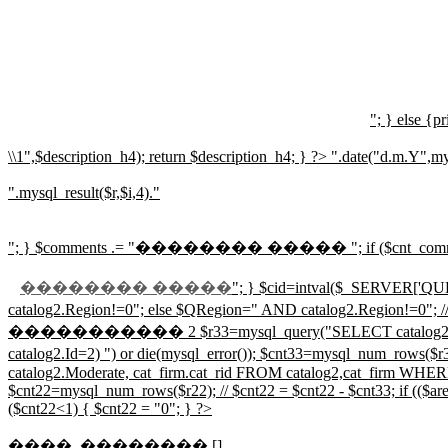
"; } else {pr
\\1",$description_h4); return $description_h4; } ?>
".date("d.m.Y",mys
".mysql_result($r,$i,4)."
"; } $comments .= "
�������� �����
"; if ($cnt_co
�������� �����
"; } $cid=intval($_SERVER['QUER
catalog2.Region!=0"; else $QRegion=" AND 
����������� 2 $r33=mysql_query("SELECT catalog2.Id,catalog2.
catalog2.Id=2) ") or die(mysql_error()); $cnt33=mysql
catalog2.Moderate, cat_firm.cat_rid FROM catalog2,cat_firm WHERE
$cnt22=mysql_num_rows($r22); // $cnt22 = $cnt22 - $cnt33; if (($areg>
($cnt22<1) { $cnt22 = "0"; } ?>
����, �������� []