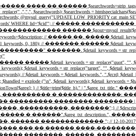
�� ���� �� ������ $searchwords=strip_tags($rcr); $searc
r_replace(" ,",",", $searchwords); $searchwords = htmlspecialchars($
o $searchwords; @mysql_query("UPDATE LOW_PRIORITY cat_main SET 
hwords' WHERE lid='$cid'"; // ����� ����������� SELECT 
sult($r,0,2); // �������������� ������ $gout=mysql_r
eywords=$description; // ����� ��. ����� $detail_keywor
rds, 0, 180); // ������� ������ $detail_keywords = preg_r
���. $detail_keywords = str_replace("\n"," ", $
e("
�� $detail_keywords = str_replace("quot", "", $detail_key
l_keywords); $detail_keywords = str_replace("target", "", $detail_keyw
il_keywords); // $detail_keywords = $detail_keywords.", ".$rcrd; $
andled = explode ("\n", $detail_keywords); $detail_keywords =
ionTown[$areg]; } // $title=trim($title_h)." | ".$are
 ���������� � �������������: �����
g_txt_title." ������ �� ��������� �������� ��
�������, ��������";} // $description = tr
�����".$areg_txt_description.", �������� ��
�����, ������ ������������� "; // 12-10-2017 \/ //
�� ��� �� ������ ����-���������"; $titl
����� ��������, ������, ��������