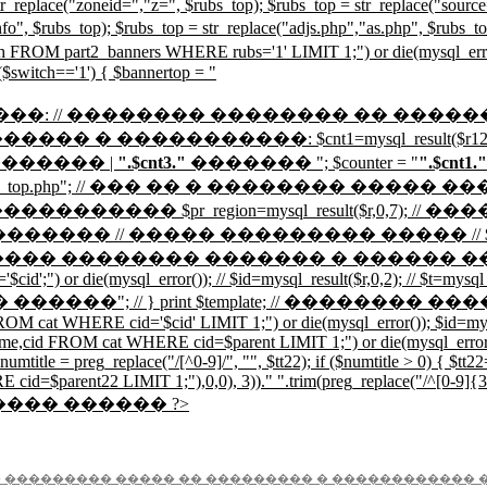
r_replace("zoneid=","z=", $rubs_top); $rubs_top = str_replace("source
ud.info", $rubs_top); $rubs_top = str_replace("adjs.php","as.php"
art2_banners WHERE rubs='1' LIMIT 1;") or die(mysql_error());
($switch=='1') { $bannertop = "
��� �����: // �������� �������� �� �������
; // ����������� � �����������: $cnt1=mysql_res
������ |
".$cnt3."
������� "; $counter = "
".$cnt1."
ude "_top.php"; // ��� �� � �������� ����� ��� $url=mysq
0,6); // ID ������������� $pr_region=mysql_result($r
������� // ����� ��������� ����� // $sform=$TMPL[
����� ������� � ������ �� ���� // // if ($
 or die(mysql_error()); // $id=mysql_result($r,0,2); // $t=mysql_res
"���������� ������"; // } print $template; // 
M cat WHERE cid='$cid' LIMIT 1;") or die(mysql_error()); $id=mysql_
e,cid FROM cat WHERE cid=$parent LIMIT 1;") or die(mysql_error());
$numtitle = preg_replace("/[^0-9]/", "", $tt22); if ($numtitle > 0) { $tt
arent22 LIMIT 1;"),0,0), 3))." ".trim(preg_replace("/^[0-9]{3}/", "
������ ������ ?>
 ��������� ����� �� ��������� � ������������ 