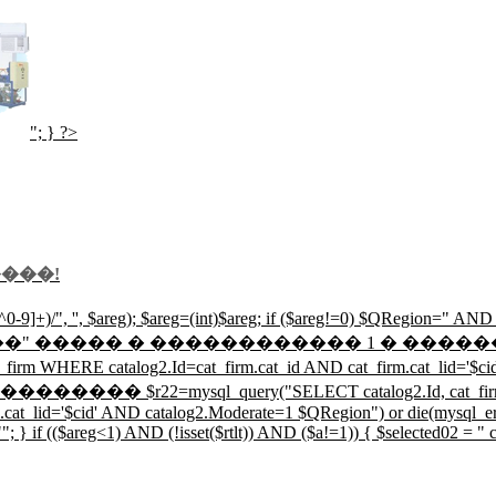
"; } ?>
���!
-9]+)/", '', $areg); $areg=(int)$areg; if ($areg!=0) $QRegion=" A
"�����������" ����� � ������������ 1 � ���
m WHERE catalog2.Id=cat_firm.cat_id AND cat_firm.cat_lid='$ci
�� $r22=mysql_query("SELECT catalog2.Id, cat_firm.cat_i
cat_lid='$cid' AND catalog2.Moderate=1 $QRegion") or die(mysql_err
 } if (($areg<1) AND (!isset($rtlt)) AND ($a!=1)) { $selected02 = " cl