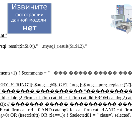
int "
ql_result($r,$i,0))."
".mysql_result($r,$i,2)."
mments<1) { $comments = "
��� ����� ����� ���
Y_STRING']); $areg = @$_GET['areg']; $areg = preg_replace ("/([^0
catalog2.Region!=0"; // ������� ���������� 
Firm, cat_firm.cat_id, cat_firm.cat_lid FROM catalog2,cat_fir
_num_rows($r33); // ������� ����� ���������� ���������
 cat_firm.cat_rid = 0 AND catalog2.Id=cat_firm.cat_id AND cat_firm.
0) OR (isset($rtlt)) OR ($a==1)) { $selected01 = " class=\"selected\"";