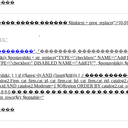
����
��� ����� ������ $linktext = preg_replace("/^[0-9]{3}/","",mysql
1)]."
��������
", "
�������� �����������
hiki); $postavshiki = str_replace("TYPE=\"checkbox\" NAME=\"Add
E=\"checkbox\" DISABLED NAME=\"Add[2]\"", $postavshiki); $post
 0; print $postavshiki; } } if (($areg>0) AND (!isse
g2.Firm, cat_firm.cat_id, cat_firm.cat_lid, cat_firm.cat_rid, catalo
d=$cid AND catalog2.Moderate=1 $QRegion ORDER BY catalog2.cat_
,4,5,6,7,8,9,0,�,�,�,�,�,�,�,�,�,�,�,�,�,�,�,�,�,�,�,�,
m_rows($r); $toptable="
����