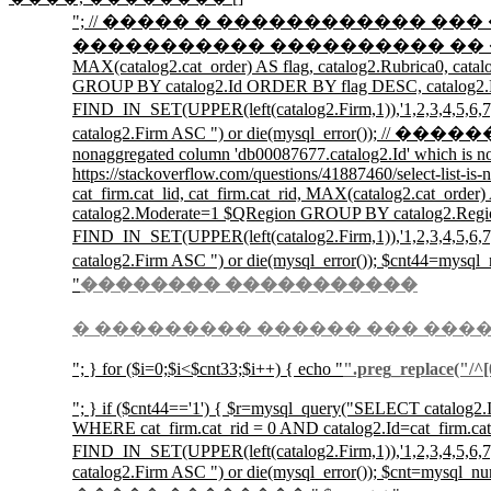
"; // ����� � ������������ ��� �� �� ��
����������� ���������� �� �������� //$r=mysql_
MAX(catalog2.cat_order) AS flag, catalog2.Rubrica0, cat
GROUP BY catalog2.Id ORDER BY flag DESC, catalog2.
FIND_IN_SET(UPPER(left(catalog2.Firm,1)),'1,2,3
catalog2.Firm ASC ") or die(mysql_error()); /
nonaggregated column 'db00087677.catalog2.Id' which is no
https://stackoverflow.com/questions/41887460/select-list-i
cat_firm.cat_lid, cat_firm.cat_rid, MAX(catalog2.cat_ord
catalog2.Moderate=1 $QRegion GROUP BY catalog2.Reg
FIND_IN_SET(UPPER(left(catalog2.Firm,1)),'1,2,3
catalog2.Firm ASC ") or die(mysql_error())
"
�������� �����������
� ��������� ������ ��� ���
"; } for ($i=0;$i<$cnt33;$i++) { echo "
".preg_replace("/^[0
"; } if ($cnt44=='1') { $r=mysql_query("SELECT catalog2.Id
WHERE cat_firm.cat_rid = 0 AND catalog2.Id=cat_firm.c
FIND_IN_SET(UPPER(left(catalog2.Firm,1)),'1,2,3
catalog2.Firm ASC ") or die(mysql_error()); $cnt=mysql_nu