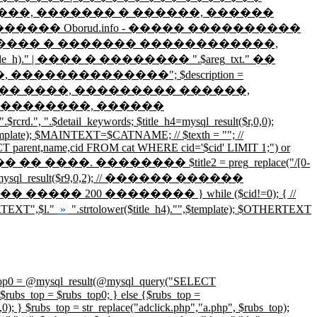
�������� ����, ������� � ������, ������
������� Oborud.info - ����� ����������
.", ������� � ������� ������������,
_h)." | ���� � �������� ".$areg_txt." ��
����������"; $description =
��������� ����, ��������� ������,
� ������������, ������
detail_keywords; $title_h4=mysql_result($r,0,0);
emplate); $MAINTEXT=$CATNAME; // $texth = ""; //
CT parent,name,cid FROM cat WHERE cid='$cid' LIMIT 1;") or
���� ����� �� ����. �������� $title2 = preg_replace("/[0-
r_cid=mysql_result($r9,0,2); // ������ ������
� 200 �������� } while ($cid!=0); { //
ERTEXT",$l."
»
".strtolower($title_h4)."",$template); $OTHERTEXT
ysql_result(@mysql_query("SELECT
rubs_top = $rubs_top0; } else {$rubs_top =
 $rubs_top = str_replace("adclick.php","a.php", $rubs_top);