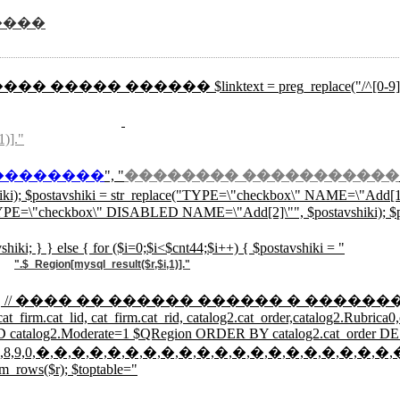
����
��� ����� ������ $linktext = preg_replace("/^[0-9]{3}/","",mysql
1)]."
��������
", "
�������� �����������
hiki); $postavshiki = str_replace("TYPE=\"checkbox\" NAME=\"Add
E=\"checkbox\" DISABLED NAME=\"Add[2]\"", $postavshiki); $post
shiki; } } else { for ($i=0;$i<$cnt44;$i++) { $postavshiki = "
".$_Region[mysql_result($r,$i,1)]."
 AND (isset($rtlt))) { // ���� �� ������ ������ �
, cat_firm.cat_lid, cat_firm.cat_rid, catalog2.cat_order,catalog2.Ru
 AND catalog2.Moderate=1 $QRegion ORDER BY catalog2.cat_order D
,4,5,6,7,8,9,0,�,�,�,�,�,�,�,�,�,�,�,�,�,�,�,�,�,�,�,�,
m_rows($r); $toptable="