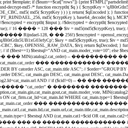
 print $template; if ($num==$cat["rows"]) {print $TMPL["partsdelimb
pt-and-decrypt-md5 /* function encryptIt( $q ) { $cryptKey = 'qJB0
md5( md5( $cryptKey ) ) ) ); return( $qEncoded ); } function d
MCRYPT_RIJNDAEL_256, md5( $cryptKey ), base64_decode( $q ), MCR
/$encrypted = encryptIt( $input ); //$decrypted = decryptIt( $encrypted
, true); // 16 ���� = 128 ��� $iv = md5(md5($cryptKey), true
ael-128, � �� 256!) $encrypted = openssl_encrypt($q, 
qJB0rGtIn5UB1xG03efyCp'; $key = md5($cryptKey, true); $iv = md5(md5($
S-128-CBC', $key, OPENSSL_RAW_DATA, $iv); return $qDecoded; } f
y; // if ($best==1) $bestsql="AND cat_main.moder_vote=10"; else $b
���� ��� MIN(catalog2.cat_order) -- ��������
t_main.cat_order ��� ������������ ��
atorder ASC, cat_main.title ASC"; // $order="GROUP BY cat_m
der DESC, cat_main.gin DESC, cat_main.gout DESC, cat_main.Date
 // catalog2.Id=cat_main.url AND // if ($cid!=0) -- 
t_order" � �������� ����������� // if ($c
escription,cat_main.gin,cat_main.gout,cat_main.moder_vote, MIN(cat
rm ON cat_firm.cat_lid=cat_main.lid WHERE cat_main.type=1 $bests
"; // ������� cat_main.cat_order ��� ��������
1,cat_main.lid,cat_main.url,cat_main.title,cat_main.description,
ain.type=1 $bestsql AND (cat_main.cat1=$cid OR cat_main.cat2=$
������ ������������ if ($cid!=0) { if (iss