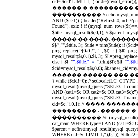
cid='$cid' LIMIT 1;") or die(mysql_error())
������ � ��������� 
���������� // echo mysql_num_rows
AND ($c>1)) { header("Refresh:0; url=/?p
Found"); exit; } if (mysql_num_rows($r)==1
$title=mysql_result($r,0,1); // $parent=
����� �� ����. �������� $titl
9]/","",$title, 3); $title = trim($title); if ($c
preg_replace("/[0-9]/", "", $l); } { $l0=preg
mysql_result($r,0,1).$l, 3); $ll=preg_replace(
else { $l="
".$title."
»
".trim($l); $ll="
".$tit
$cid=mysql_result($r,0,0); $banner_cid=
������ ������ ��� �����
} while ($cid!=0); // setlocale(LC_CTYPE ,
mysql_result(mysql_query("SELECT cou
AND (cat1=$c OR cat2=$c OR cat3=$c);"),0
mysql_result(mysql_query("SELECT nam
cid=$c;"),0,1); // ���� ��
��������� - ������ 
���������� //if (mysql_result(my
cat_main WHERE type=1 AND (cat1=$c OR 
$parent = ucfirst(mysql_result(mysql_qu
WHERE cid=$c LIMIT 1;"),0,1)); $title22=uc