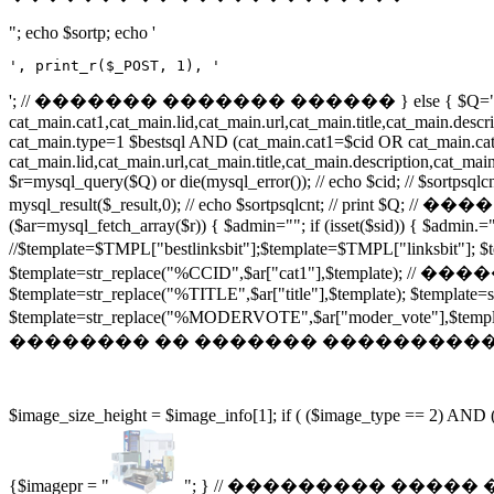
"; echo $sortp; echo '
', print_r($_POST, 1), '
'; // ������� ������� ������ } else { $Q="SEL
cat_main.cat1,cat_main.lid,cat_main.url,cat_main.title,cat_main.
cat_main.type=1 $bestsql AND (cat_main.cat1=$cid OR cat_main.cat
cat_main.lid,cat_main.url,cat_main.title,cat_main.description,cat
$r=mysql_query($Q) or die(mysql_error()); // echo $cid; // $sor
mysql_result($_result,0); // echo $sortpsqlcnt; // print $Q; /
($ar=mysql_fetch_array($r)) { $admin=""; if (isset($sid)) { $admin.=
//$template=$TMPL["bestlinksbit"];$template=$TMPL["li
$template=str_replace("%CCID",$ar["cat1"],$template); 
$template=str_replace("%TITLE",$ar["title"],$template); $template
$template=str_replace("%MODERVOTE",$ar["moder_vote
�������� �� ������� �����������! if (file_exists("$ima
$image_size_height = $image_info[1]; if ( ($image_type == 2) AND
{$imagepr = "
"; } // ��������� ����� ������