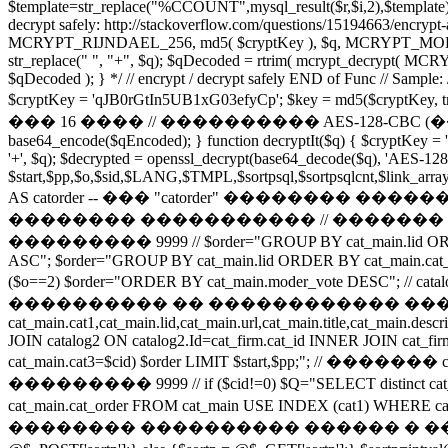
$template=str_replace("%CCOUNT",mysql_result($r,$i,2),$template);
decrypt safely: http://stackoverflow.com/questions/15194663/encry
MCRYPT_RIJNDAEL_256, md5( $cryptKey ), $q, MCRYPT_MODE_CBC, 
str_replace(" ", "+", $q); $qDecoded = rtrim( mcrypt_decrypt( 
$qDecoded ); } */ // encrypt / decrypt safely END of Func // Sample: /
$cryptKey = 'qJB0rGtIn5UB1xG03efyCp'; $key = md5($cryptKey
��� 16 ���� // ���������� AES-128-CBC (������ Rijnd
base64_encode($qEncoded); } function decryptIt($q) { $cryptKey = '
'+', $q); $decrypted = openssl_decrypt(base64_decode($q), 'AE
$start,$pp,$o,$sid,$LANG,$TMPL,$sortpsql,$sortpsqlcnt,$link_arra
AS catorder -- ��� "catorder" �������� ���
�������� ����������� // ������� ca
��������� 9999 // $order="GROUP BY cat_main.lid ORDER BY c
ASC"; $order="GROUP BY cat_main.lid ORDER BY cat_main.cat_or
($o==2) $order="ORDER BY cat_main.moder_vote DESC";
���������� �� ������������ �������� "ca
cat_main.cat1,cat_main.lid,cat_main.url,cat_main.title,cat_main.d
JOIN catalog2 ON catalog2.Id=cat_firm.cat_id INNER JOIN cat_fi
cat_main.cat3=$cid) $order LIMIT $start,$pp;
��������� 9999 // if ($cid!=0) $Q="SELECT distinct cat_main.cat
cat_main.cat_order FROM cat_main USE INDEX (cat1) WHERE cat_m
�������� ���������� ������ � ����� ��� �� 