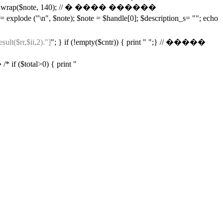
; $note = wordwrap($note, 140); // � ���� ������
e ("\n", $note); $note = $handle[0]; $description_s= ""; echo
sult($rr,$ii,2)."]
"; } if (!empty($cntr)) { print " ";} // �����
l>0) { print "