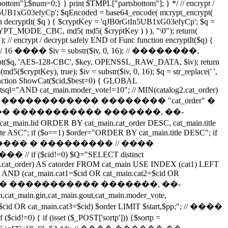
ottom"];$num=0;} } print $TMPL["partsbottom"]; } */ // encrypt /
rGtIn5UB1xG03efyCp'; $qEncoded = base64_encode( mcrypt_encrypt(
ecryptIt( $q ) { $cryptKey = 'qJB0rGtIn5UB1xG03efyCp'; $q =
YPT_MODE_CBC, md5( md5( $cryptKey ) ) ), "\0"); return(
 ); // encrypt / decrypt safely END of Func function encryptIt($q) {
); // 16 ���� $iv = substr($iv, 0, 16); // ��������,
'AES-128-CBC', $key, OPENSSL_RAW_DATA, $iv); return
cryptKey), true); $iv = substr($iv, 0, 16); $q = str_replace(' ',
unction ShowCat($cid,$best=0) { GLOBAL
estsql="AND cat_main.moder_vote!=10"; // MIN(catalog2.cat_order)
�� �� ������������ �������� "cat_order" �
���� ����������� �������, ��-
ain.lid ORDER BY cat_main.cat_order DESC, cat_main.title
 ASC"; if ($o==1) $order="ORDER BY cat_main.title DESC"; if
�� ��� ��������� � ��������� // ����
id!=0) $Q="SELECT distinct
alog2.cat_order) AS catorder FROM cat_main USE INDEX (cat1) LEFT
ql AND (cat_main.cat1=$cid OR cat_main.cat2=$cid OR
���� ������ ����������� �������, ��-
cat_main.gin,cat_main.gout,cat_main.moder_vote,
cid OR cat_main.cat3=$cid) $order LIMIT $start,$pp;"; // ����
et ($_POST['sortp'])) {$sortp =