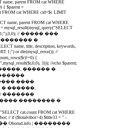
ECT name, parent FROM cat WHERE
0) { $parent =
ent FROM cat WHERE cid=$c LIMIT
LECT name, parent FROM cat WHERE
hild = mysql_result(mysql_query("SELECT
IT 1;"),0,0); // ����� ���
�������� �
ame, title, description, keywords,
 1;") or die(mysql_error()); //
rows($r)!=0) {
",mysql_result($r,0,0), 3))); //echo $parent;
��, �����, ������ �
������
���� ����
� ������,
// �������
���� �������� �
ry("SELECT cat.count FROM cat WHERE
or; // if ($totalvibor>4) $title33 = " -
�� Oborud.info | ��������