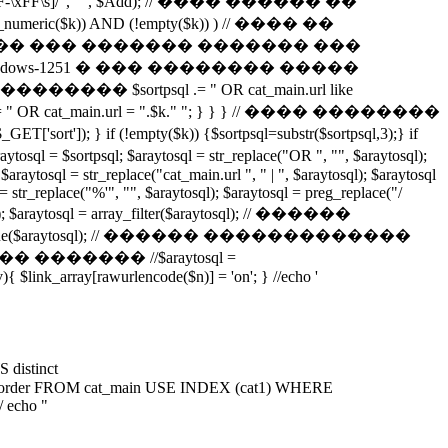
^-\^\w\x7F-\xFF\s]/", "", $Add); // ���� ������ ��
is_numeric($k)) AND (!empty($k)) ) // ���� ��
����� ��� ������� ������� ���
s-1251 � ��� �������� �����
$sortpsql .= " OR cat_main.url like
.= " OR cat_main.url = ".$k." "; } } } // ���� ��������
if (!empty($k)) {$sortpsql=substr($sortpsql,3);} if
psql; $araytosql = str_replace("OR ", "", $araytosql);
$araytosql = str_replace("cat_main.url ", " | ", $araytosql); $araytosql
l = str_replace("%'", "", $araytosql); $araytosql = preg_replace("/
araytosql = array_filter($araytosql); // ������
y_unique($araytosql); // ������ �������������
� ������� //$araytosql =
v){ $link_array[rawurlencode($n)] = 'on'; } //echo '
istinct
in.cat_order FROM cat_main USE INDEX (cat1) WHERE
/ echo "