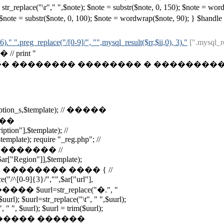
 $note = str_replace("\r"," ",$note); $note = substr($note, 0, 150)
note, 0, 100); $note = wordwrap($note, 90); } $handle = explod
6)." ".preg_replace("/[0-9]/", "",mysql_result($rr,$ii,0), 3)."
[".mysql_re
rint "
������ �������� � ��������� /* if ($tota
ription_s,$template); // �����
���
tion"],$template); //
mplate); require "_reg.php"; //
������ //
r["Region"]],$template);
���� �� �������� ���� { //
"/^[0-9]{3}/","",$ar["url"],
�� $uurl=str_replace("�.", "
$uurl); $uurl=str_replace("\t", " ",$uurl);
 " ", $uurl); $uurl = trim($uurl);
rl); // ������ ������