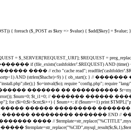
_POST)) { foreach ($_POST as $key => $value) { $add[$key] = $value; } 
RVER['REQUEST_URI']; $REQUEST = preg_replace("/[^-\^\w
s('cashfolder/'.$REQUEST) AND (time() + 43200) < fi
������� ���� // echo "cache read"; readfile('cashfolder/
rtp<1) AND (strlen($hache)<9) ) { ob_start(); } /
l.php";die();} $o=intval($o); require "config.php"; require "la
� ������� �� ���������� $r=mysql_query("SELE
die(mysql_error()); $num=0; $t_i1=0; // ������� ����
op"]; for ($i=0;$i<$cnt;$i++) { $num++; if ($num==1) print $TMPL["pa
", $str, 3); // ������� ������ ��������� ������� if ($ci
���� ������ ��������� ������� END /
 $template=str_replace("%CTITLE",mysql_result($
����� $template=str_replace("%CID",mysql_result($r,$i,1),$temp