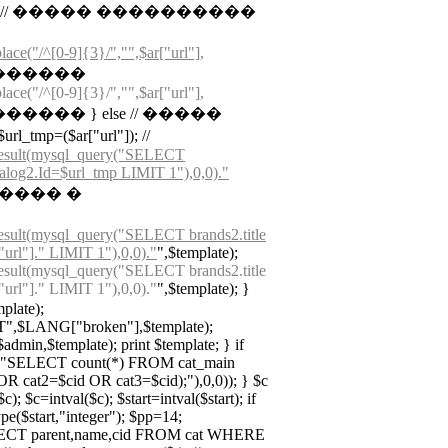
uurl); // ����� ����������
lace("/^[0-9]{3}/","",$ar["url"],
 ��������
lace("/^[0-9]{3}/","",$ar["url"],
������� } else // �����
=($ar["url"]); //
result(mysql_query("SELECT
log2.Id=$url_tmp LIMIT 1"),0,0)."
������ �
esult(mysql_query("SELECT brands2.title
l"]." LIMIT 1"),0,0)."
",$template);
esult(mysql_query("SELECT brands2.title
l"]." LIMIT 1"),0,0)."
",$template); }
mplate);
,$LANG["broken"],$template);
in,$template); print $template; } if
ry("SELECT count(*) FROM cat_main
 cat2=$cid OR cat3=$cid);"),0,0)); } $c
); $c=intval($c); $start=intval($start); if
type($start,"integer"); $pp=14;
ELECT parent,name,cid FROM cat WHERE