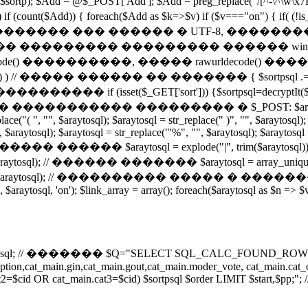
ntval($sortp); $Add = @$_POST['Add']; $Add = preg_replace("/[
nt($Add)) { foreach($Add as $k=>$v) if ($v==="on") { if( (!
� �������� ��� ������ � UTF-8, ����
 ��������� ��������� ������ window
���������, ����� rawurldecode() ������������ 
 (!empty($k)) ) // ����� ������ �� ������� { $sortpsql 
_GET['sort'])) {$sortpsql=decryptIt($_GET['sort']); } 
���� � ����������� ��������� � $_POST: $araytosql = $sort
ce("( ", "", $araytosql); $araytosql = str_replace(" )", "", $araytosql); 
", $araytosql); $araytosql = str_replace("'%", "", $araytosql); $araytosq
����� ������ $araytosql = explode("|", trim($araytosql)); $
$araytosql); // ������ ������� $araytosql = arra
($araytosql); // ���������� ����� � �������
0, $araytosql, 'on'); $link_array = array(); foreach($araytosql as $n => $
l; // ������� $Q="SELECT SQL_CALC_FOUND_ROWS d
description,cat_main.gin,cat_main.gout,cat_main.moder_vote, cat_ma
=$cid OR cat_main.cat3=$cid) $sortpsql $order LIMIT $start,$pp;"; /