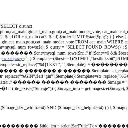
ECT distinct
description,cat_main.gin,cat_main.gout,cat_main.moder_vote, cat_ma
2=$cid OR cat_main.cat3=$cid) $order LIMIT $start,$pp;"; } } else
_main.gin,cat_main.gout,cat_main.moder_vote FROM cat_main WHERE cat
tpsqlcnt=mysql_num_rows($r); $_query = "SELECT FOUND_ROWS()"; $_r
/ ���� ������� $cnt=mysql_num_rows($r); // if ($cnt==0 && $best!
"
"; } $template=($best==1)?$TMPL["bestlinksbit"]:$TMP
[
".$LANG["edit"]."
]
nksbit"]; $template=str_replace("%QTEXT","",$template);
// �������� � ������� � ������ $template=str_replace("%I
=str_replace("%GIN",$ar["gin"],$template); $template=str_replace("%
"],$template); // ������ ������ �������� $image = "i
ge")) { $image_info = getimagesize($image); $image_type
 (($image_size_width>64) AND ($image_size_height>64) ) ) { $imagep
��� $title_len = strlen($ar["title"]); // ������