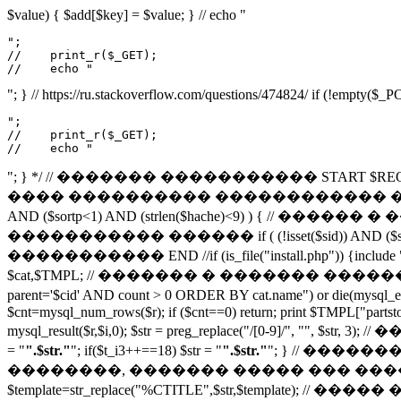
$value) { $add[$key] = $value; } // echo "
";

//    print_r($_GET);

//    echo "
"; } // https://ru.stackoverflow.com/questions/474824/ if (!empty($
";

//    print_r($_GET);

//    echo "
"; } */ // ������� ����������� START $REQUEST = $_SE
���� ���������� ������������ ������� if (file_exist
AND ($sortp<1) AND (strlen($hache)<9) ) { // ������ � 
����������� ������ if ( (!isset($sid)) AND ($so
����������� END //if (is_file("install.php")) {include "instal
$cat,$TMPL; // ������� � ������� ����������
parent='$cid' AND count > 0 ORDER BY cat.name") or 
$cnt=mysql_num_rows($r); if ($cnt==0) return; print $TMPL["partst
mysql_result($r,$i,0); $str = preg_replace("/[0-9]/", "
= "
".$str."
"; if($t_i3++==18) $str = "
".$str."
"; } // ���
��������, ������� ����� ��� ���������� ���� //
$template=str_replace("%CTITLE",$str,$template); // ����� �