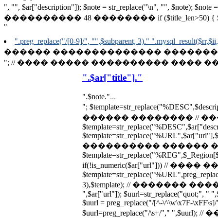
", "", $ar["description"]); $note = str_replace("\n", "", $note);
���������� 48 �������� if ($title_len>50) { $note = substr($
"
".preg_replace("/[0-9]/", "",$subparent, 3)." ".mysql_result($rr,$ii,
������ �������������� �������� // p
"; // ���� ����� ���������� ���� ��� ��
".$ar["title"]."
".$note."
...
"; $template=str_replace("%DESC",$desc
������ �������� // �
$template=str_replace("%DESC",$ar["descrip
$template=str_replace("%URL",$ar["url"],$te
���������� ������ ��
$template=str_replace("%REG",$_Region[$a
if(!is_numeric($ar["url"])) // 
$template=str_replace("%URL",preg_replace(
3),$template); // ������� ������
",$ar["url"]); $uurl=str_replace("quot;", " ",
$uurl = preg_replace("/[^-\^\w\x7F-\xFF\s]/",
$uurl=preg_replace("/\s+/"," ",$uu