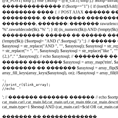
@$_POST['sortp'];} else {$sortp = @$_GET['sortp'];} $sortp=i
�������������� if ($sortp=="1") { if (isset($Add)) if (cou
�������� ���� { // POST AJAX �����
���������. � ��������� ���������
��������, �������: ������� rawurlencode() �
'%".rawurldecode($k)."%' "; } if( (is_numeric($k)) AND
���������� ������ �� ������ ������������ if (isset($
(!empty($k)) {$sortpsql= "AND (".$sortpsql.") ";} // ��
$araytosql = str_replace("AND ", "", $araytosql); $araytosql = str_repla
= str_replace("= ", "", $araytosql); $araytosql = str_replace("like ", "
{2,}/"," ",$araytosql); // echo $araytosql; // �������� ��
������ �������� $araytosql = array_map('trim', 
�������� �� ������� $araytosql = array_flip
array_fill_keys(array_keys($araytosql), on); //$araytosql = array_fill(
';

//print_r($link_array);

//echo  '
'; // ������� ������� ������ // echo $sortpsq
cat_main.cat1,cat_main.lid,cat_main.url,cat_main.title,cat_main.
cat_main.type=1 $bestsql AND (cat_main.cat1=$cid OR cat_main.cat2
������� �� �������������