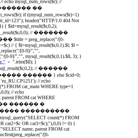
; // echo mysql_num_rows($r); //
������� ��
($r); if ((mysql_num_rows($r)<1)
art_id=123"); header("HTTP/1.0 404 Not
) { $id=mysql_result($r,0,2);
mysql_result($r,0,0); // �������
e = preg_replace("/[0-
id==$c) // { $l=mysql_result($r,0,1).$l; $l =
_replace("/[0-9]/","",
"/[0-9]/","", mysql_result($r,0,1).$ll, 3); }
le."
»
".trim($ll); }
mysql_result($r,0,2); // ������
� ������ } else $cid=0;
 'ru_RU.CP1251'); // echo
nt(*) FROM cat_main WHERE type=1
,0); // echo
e, parent FROM cat WHERE
������ ������ �
� ���� ����������
sql_query("SELECT count(*) FROM
cat2=$c OR cat3=$c);"),0,0) != 0) {
ery("SELECT name, parent FROM cat
first(preg_replace("/[0-