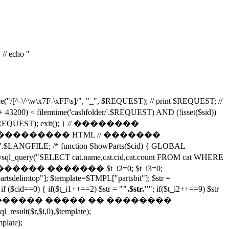
// echo "
\x7F-\xFF\s]/", "_", $REQUEST); // print $REQUEST; //
lemtime('cashfolder/'.$REQUEST) AND (!isset($sid))
'.$REQUEST); exit(); } // ��������
/ ������� ��������� HTML // �������
ng/".$LANGFILE; /* function ShowParts($cid) { GLOBAL
CT cat.name,cat.cid,cat.count FROM cat WHERE
�� ��������� ������� $t_i2=0; $t_i3=0;
rtsdelimtop"]; $template=$TMPL["partsbit"]; $str =
d==0) { if($t_i1++==2) $str = "
".$str."
"; if($t_i2++==9) $str
/ ������� ����� �� ��������
r,$i,0),$template);
late);