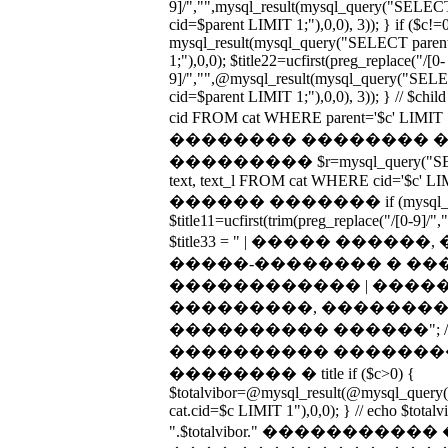
9]/","",mysql_result(mysql_query("SEL
cid=$parent LIMIT 1;"),0,0), 3)); } if ($c!=
mysql_result(mysql_query("SELECT par
1;"),0,0); $title22=ucfirst(preg_replace("/[0-
9]/","",@mysql_result(mysql_query("SE
cid=$parent LIMIT 1;"),0,0), 3)); } // $c
cid FROM cat WHERE parent='$c' LIM
�������� �������� 
��������� $r=mysql_query("SELECT n
text, text_l FROM cat WHERE cid='$c' LIMIT
������ ������� if (mysql_num_
$title11=ucfirst(trim(preg_replace("/[0-9]/","
$title33 = " | ����� ����
�����-�������� � ��
������������ | ����
���������, �������� 
���������� ������"; 
���������� �������
�������� � title if ($c>0) {
$totalvibor=@mysql_result(@mysql_que
cat.cid=$c LIMIT 1"),0,0); } // echo $totalvib
".$totalvibor." ����������� 