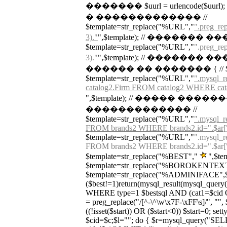
������� $uurl = urlencode($
� ������������� //
$template=str_replace("%URL","
".preg_rep
3)."
",$template); // �������
$template=str_replace("%URL","
".preg_rep
3)."
",$template); // ������� �
������ �� ������� { // $url_tmp
$template=str_replace("%URL","
".mysql_
catalog2.Firm FROM catalog2 WHERE cata
",$template); // ����� ����
������������� //
$template=str_replace("%URL","
".mysql_r
FROM brands2 WHERE brands2.id=".$ar["ur
$template=str_replace("%URL","
".mysql_r
FROM brands2 WHERE brands2.id=".$ar["ur
$template=str_replace("%BEST","
",$te
$template=str_replace("%BOROKENTEXT"
$template=str_replace("%ADMINIFACE",$adm
($best!=1)return(mysql_result(mysql_que
WHERE type=1 $bestsql AND (cat1=$cid OR
= preg_replace("/[^-\^\w\x7F-\xFF\s]/", "", $c
((!isset($start)) OR ($start<0)) $start=0; set
$cid=$c;$l=""; do { $r=mysql_query("S