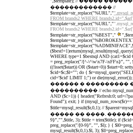
",$template); // ����� ����
������������� //
$template=str_replace("%URL","
".mysql_r
FROM brands2 WHERE brands2.id=".$ar["ur
$template=str_replace("%URL","
".mysql_r
FROM brands2 WHERE brands2.id=".$ar["ur
$template=str_replace("%BEST","
",$te
$template=str_replace("%BOROKENTEXT"
$template=str_replace("%ADMINIFACE",$adm
($best!=1)return(mysql_result(mysql_que
WHERE type=1 $bestsql AND (cat1=$cid OR
= preg_replace("/[^-\^\w\x7F-\xFF\s]/", "", $c
((!isset($start)) OR ($start<0)) $start=0; set
$cid=$c;$l=""; do { $r=mysql_query("S
cid='$cid' LIMIT 1;") or die(mysql_error())
������ � ��������� 
���������� // echo mysql_num_rows
AND ($c>1)) { header("Refresh:0; url=/?p
Found"); exit; } if (mysql_num_rows($r)==1
$title=mysql_result($r,0,1); // $parent=
����� �� ����. �������� $titl
9]/","",$title, 3); $title = trim($title); if ($c
preg_replace("/[0-9]/", "", $l); } { $l0=preg
mysql_result($r,0,1).$l, 3); $ll=preg_replace(