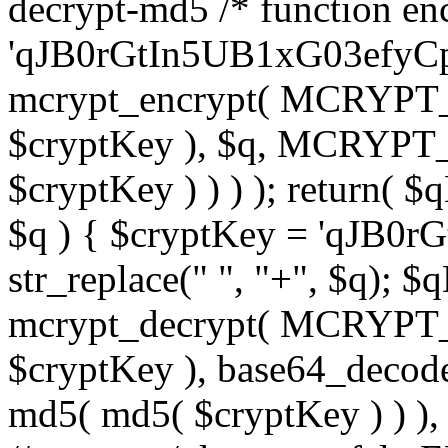
decrypt-md5 /* function enc
'qJB0rGtIn5UB1xG03efyCp'
mcrypt_encrypt( MCRYPT
$cryptKey ), $q, MCRYP
$cryptKey ) ) ) ); return( $
$q ) { $cryptKey = 'qJB0r
str_replace(" ", "+", $q); $
mcrypt_decrypt( MCRYPT
$cryptKey ), base64_de
md5( md5( $cryptKey ) ) ), 