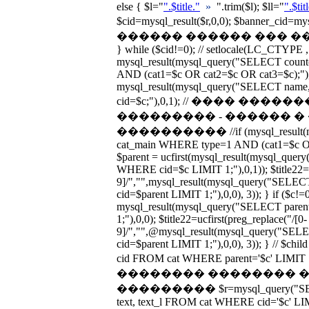
else { $l="
".$title."
»
".trim($l); $ll="
".$tit
$cid=mysql_result($r,0,0); $banner_cid=
������ ������ ��� �����
} while ($cid!=0); // setlocale(LC_CTYPE ,
mysql_result(mysql_query("SELECT cou
AND (cat1=$c OR cat2=$c OR cat3=$c);"),0
mysql_result(mysql_query("SELECT nam
cid=$c;"),0,1); // ���� ��
��������� - ������ 
���������� //if (mysql_result(my
cat_main WHERE type=1 AND (cat1=$c OR 
$parent = ucfirst(mysql_result(mysql_qu
WHERE cid=$c LIMIT 1;"),0,1)); $title22=uc
9]/","",mysql_result(mysql_query("SEL
cid=$parent LIMIT 1;"),0,0), 3)); } if ($c!=
mysql_result(mysql_query("SELECT par
1;"),0,0); $title22=ucfirst(preg_replace("/[0-
9]/","",@mysql_result(mysql_query("SE
cid=$parent LIMIT 1;"),0,0), 3)); } // $c
cid FROM cat WHERE parent='$c' LIM
�������� �������� 
��������� $r=mysql_query("SELECT n
text, text_l FROM cat WHERE cid='$c' LIMIT