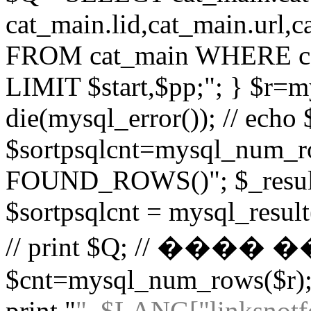
cat_main.lid,cat_main.url,
FROM cat_main WHERE cat
LIMIT $start,$pp;"; } $r=
die(mysql_error()); // echo $
$sortpsqlcnt=mysql_num_r
FOUND_ROWS()"; $_result
$sortpsqlcnt = mysql_result(
// print $Q; // ��
$cnt=mysql_num_rows($r); 
print "
". $LANG["linksnotf