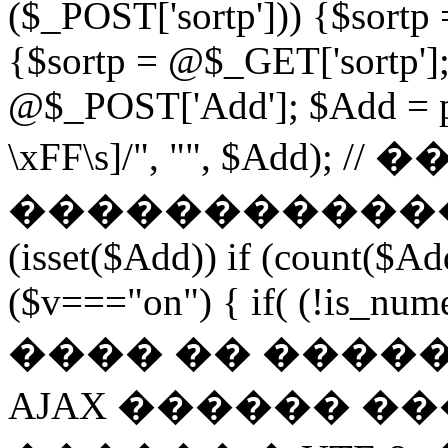
($_POST['sortp'])) {$sortp
{$sortp = @$_GET['sortp'];
@$_POST['Add']; $Add = pr
\xFF\s]/", "", $Add)
�������������� if 
(isset($Add)) if (count($Ad
($v==="on") { if( (!is_num
���� �� �������
AJAX ������ �