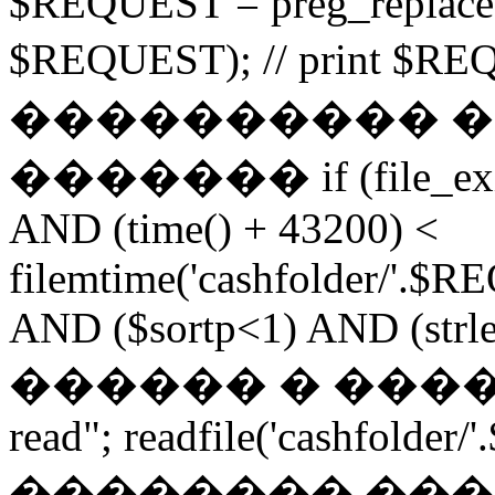
$REQUEST = preg_replace("
$REQUEST); // print $
���������� 
������� if (file_exist
AND (time() + 43200) <
filemtime('cashfolder/'.$R
AND ($sortp<1) AND (strlen
������ � �������
read"; readfile('cashfolder/
�������� ��