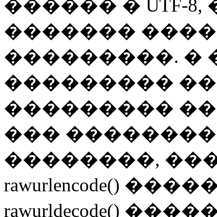
������ � UTF-8
������� ����
���������. �
��������� �
��������� �����
��� ��������
��������, ��
rawurlencode() �
rawurldecode() ����