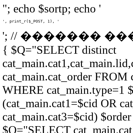
"; echo $sortp; echo '
', print_r($_POST, 1), '
'; // ������� ��
{ $Q="SELECT distinct
cat_main.cat1,cat_main.lid,
cat_main.cat_order FROM 
WHERE cat_main.type=1 $
(cat_main.cat1=$cid OR ca
cat_main.cat3=$cid) $order 
$Q="SELECT cat_main.cat