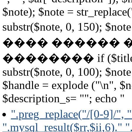
$note); $note = str_replace(
substr($note, 0, 150); $not
���� ������ 
�������� if ($title_l
substr($note, 0, 100); $not
$handle = explode ("\n", $n
$description_s= ""; echo "
".preg_replace("/[0-9]/", 
".mysql_result($rr,$ii,6)." "