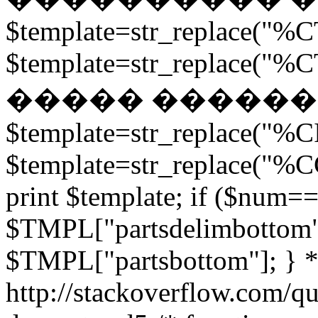
$template=str_replace("%CT
$template=str_replace("%CT
����� ������
$template=str_replace("%CI
$template=str_replace("%C
print $template; if ($num==
$TMPL["partsdelimbottom"
$TMPL["partsbottom"]; } */ 
http://stackoverflow.com/q