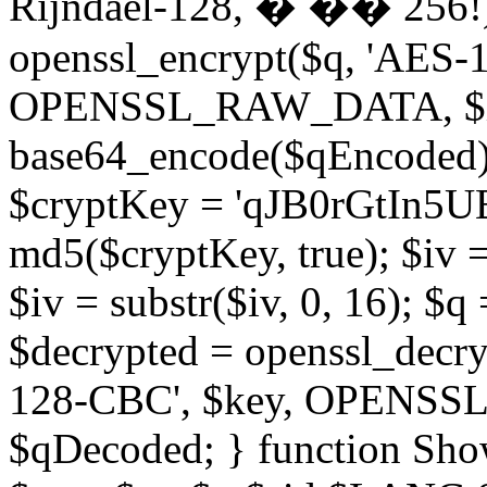
Rijndael-128, � �� 256!)
openssl_encrypt($q, 'AES-
OPENSSL_RAW_DATA, $iv)
base64_encode($qEncoded); 
$cryptKey = 'qJB0rGtIn5U
md5($cryptKey, true); $iv 
$iv = substr($iv, 0, 16); $q =
$decrypted = openssl_decr
128-CBC', $key, OPENSSL
$qDecoded; } function Sh