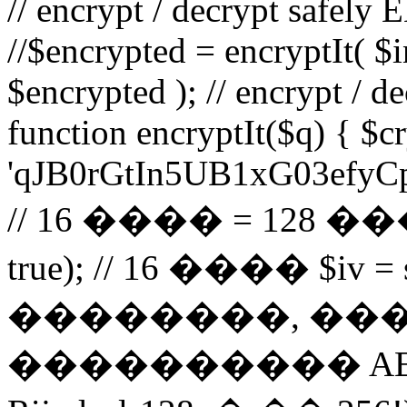
// encrypt / decrypt safely
//$encrypted = encryptIt( $i
$encrypted ); // encrypt / 
function encryptIt($q) { $
'qJB0rGtIn5UB1xG03efyCp';
// 16 ���� = 128 ��� 
true); // 16 ���� $iv = sub
��������, ��� 1
���������� AES