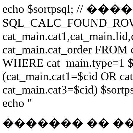
echo $sortpsql; // �
SQL_CALC_FOUND_ROWS 
cat_main.cat1,cat_main.lid,
cat_main.cat_order FROM 
WHERE cat_main.type=1 $
(cat_main.cat1=$cid OR ca
cat_main.cat3=$cid) $sortps
echo "
������� �� �