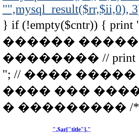
"",mysql_result($rr,$ii,0), 3
} if (!empty($cntr)) { pr
������ ����
�������� // print 
"; // ���� ���
���� ��� ���
� ��������� /* if ($t
".$ar["title"]."