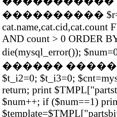
����������� 
���������� $r=mys
cat.name,cat.cid,cat.coun
AND count > 0 ORDER BY 
die(mysql_error()); $n
������ �����
$t_i2=0; $t_i3=0; $cnt=my
return; print $TMPL["partst
$num++; if ($num==1) prin
$template=$TMPL["partsbit"]