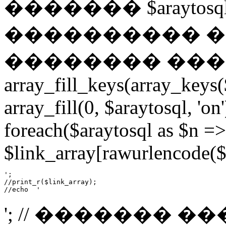
������� $araytosql = ar
���������� �
�������� �������
array_fill_keys(array_keys($
array_fill(0, $araytosql, 'on
foreach($araytosql as $n =
$link_array[rawurlencode($n)
';

//print_r($link_array);

//echo  '
'; // ������� �