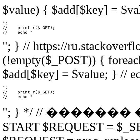
$value) { $add[$key] = $val
";

//    print_r($_GET);

//    echo "
"; } // https://ru.stackover
(!empty($_POST)) { foreac
$add[$key] = $value; } // e
";

//    print_r($_GET);

//    echo "
"; } */ // ����
START $REQUEST = $_S