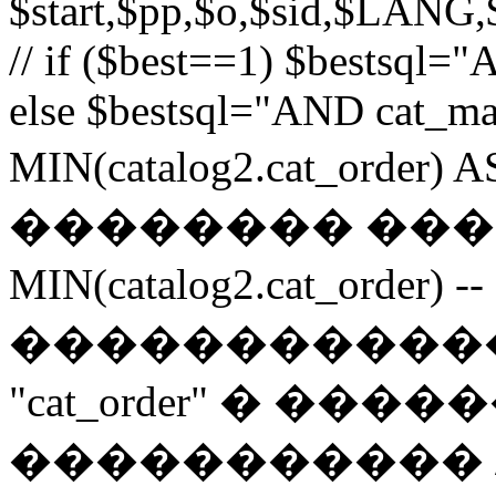
$start,$pp,$o,$sid,$LANG,
// if ($best==1) $bestsql
else $bestsql="AND cat_ma
MIN(catalog2.cat_order) A
�������� ���
MIN(catalog2.cat_or
�����������
"cat_order" � ���
����������� /