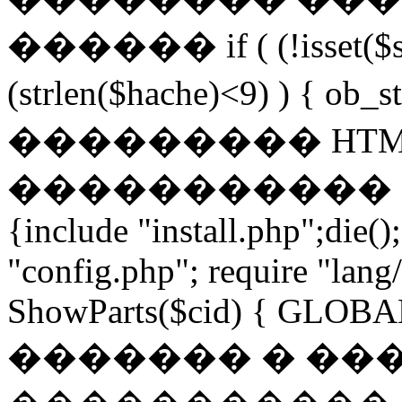
������ if ( (!isset($s
(strlen($hache)<9) ) { 
��������� HTM
����������� END //if 
{include "install.php";die()
"config.php"; require "lan
ShowParts($cid) { GLOBAL
������� � ��