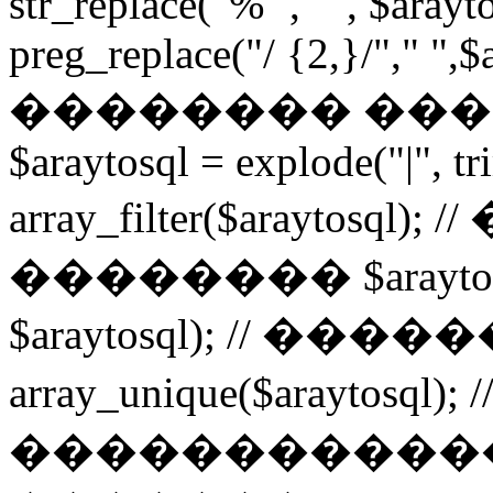
str_replace("%'", "", $arayt
preg_replace("/ {2,}/"," ",$a
�������� ���
$araytosql = explode("|", tr
array_filter($arayto
�������� $araytosql =
$araytosql); // ���
array_unique($araytosq
�����������