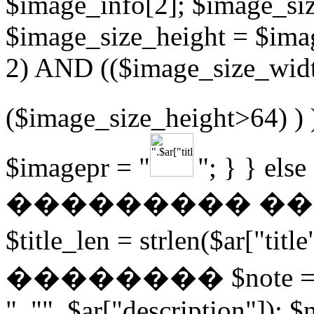
$image_info[2]; $image_si
$image_size_height = $imag
2) AND (($image_size_wi
($image_size_height>64) ) 
$imagepr = "
"; } } els
��������� �
$title_len = strlen($ar
�������� $note = str
", "", $ar["description"]); $