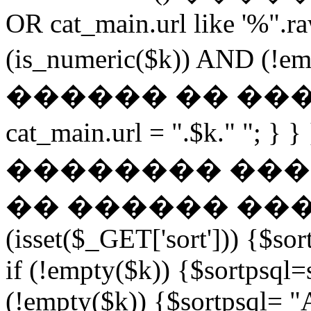
OR cat_main.url like '%".ra
(is_numeric($k)) AND (!
������ �� �������
cat_main.url = ".$k." "; 
�������� ��
�� ������ ���
(isset($_GET['sort'])) {$sor
if (!empty($k)) {$sortpsql=s
(!empty($k)) {$sortpsql= "A