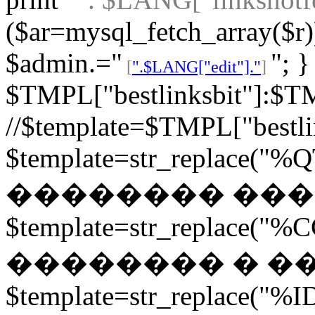
($ar=mysql_fetch_array($r))
$admin.="
"; 
[
".$LANG["edit"]."
]
$TMPL["bestlinksbit"]:$TM
//$template=$TMPL["bestli
$template=str_replace("%Q
�������� ���
$template=str_replace("%CC
�������� � �
$template=str_replace("%ID"