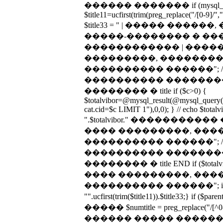
������ ������� if (mysql_num_
$title11=ucfirst(trim(preg_replace("/[0-9]/","
$title33 = " | ����� ����
�����-�������� � ��
������������ | ����
���������, �������� 
���������� ������"; 
���������� �������
�������� � title if ($c>0) {
$totalvibor=@mysql_result(@mysql_que
cat.cid=$c LIMIT 1"),0,0); } // echo $totalvib
".$totalvibor." ����������� 
���� ���������, ����
���������� ������"; 
���������� �������
�������� � title END if ($totalv
���� ���������, ����
���������� ������"; if ($pare
"".ucfirst(trim($title11)).$title33;} 
����� $numtitle = preg_replace("/[^0
������ ����� ������ 