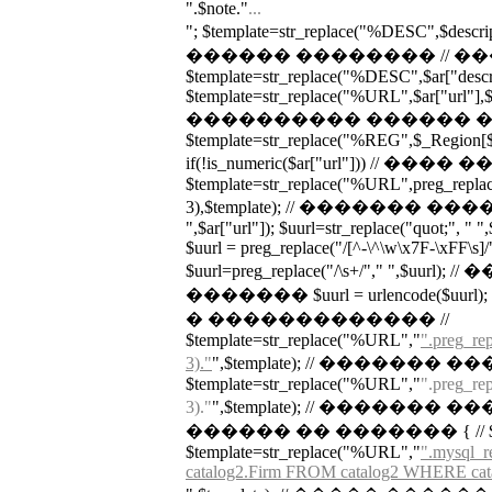
".$note."
...
"; $template=str_replace("%DESC",$desc
������ �������� // �
$template=str_replace("%DESC",$ar["descrip
$template=str_replace("%URL",$ar["url"],$te
���������� ������ ��
$template=str_replace("%REG",$_Region[$a
if(!is_numeric($ar["url"])) // 
$template=str_replace("%URL",preg_replace(
3),$template); // ������� ������
",$ar["url"]); $uurl=str_replace("quot;", " ",
$uurl = preg_replace("/[^-\^\w\x7F-\xFF\s]/",
$uurl=preg_replace("/\s+/"," ",$uu
������� $uurl = urlencode($
� ������������� //
$template=str_replace("%URL","
".preg_rep
3)."
",$template); // �������
$template=str_replace("%URL","
".preg_rep
3)."
",$template); // ������� �
������ �� ������� { // $url_tmp
$template=str_replace("%URL","
".mysql_
catalog2.Firm FROM catalog2 WHERE cata