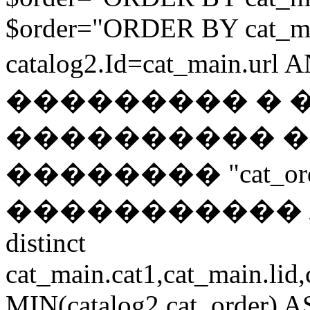
$order="ORDER BY cat_ma
catalog2.Id=cat_main.url
��������� � �
���������� 
�������� "cat_o
����������� // if 
distinct
cat_main.cat1,cat_main.lid,
MIN(catalog2.cat_order) 