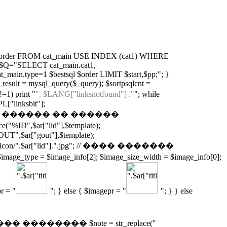
in.cat_order FROM cat_main USE INDEX (cat1) WHERE
 { $Q="SELECT cat_main.cat1,
_main.type=1 $bestsql $order LIMIT $start,$pp;"; }
esult = mysql_query($_query); $sortpsqlcnt =
=1) print "
". $LANG["linksnotfound"] ."
"; while
L["linksbit"];
 // �������� ������ �� ������
D",$ar["lid"],$template);
GOUT",$ar["gout"],$template);
con/".$ar["lid"].".jpg"; // ���� �������
 = $image_info[2]; $image_size_width = $image_info[0];
r = "
"; } else { $imagepr = "
"; } } else
��� �������� $note = str_replace("