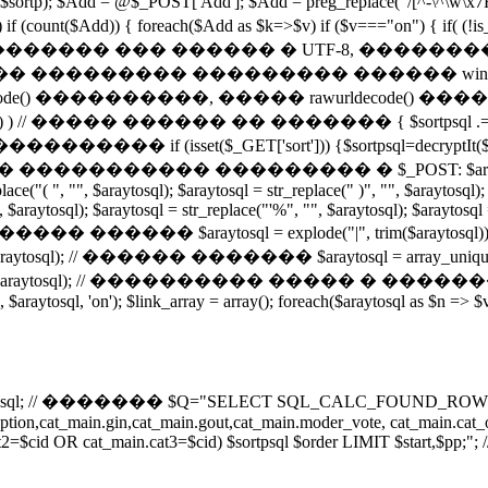
ntval($sortp); $Add = @$_POST['Add']; $Add = preg_replace("/[
nt($Add)) { foreach($Add as $k=>$v) if ($v==="on") { if( (!
� �������� ��� ������ � UTF-8, ����
 ��������� ��������� ������ window
���������, ����� rawurldecode() ������������ 
 (!empty($k)) ) // ����� ������ �� ������� { $sortpsql 
_GET['sort'])) {$sortpsql=decryptIt($_GET['sort']); } 
���� � ����������� ��������� � $_POST: $araytosql = $sort
ce("( ", "", $araytosql); $araytosql = str_replace(" )", "", $araytosql); 
", $araytosql); $araytosql = str_replace("'%", "", $araytosql); $araytosq
����� ������ $araytosql = explode("|", trim($araytosql)); $
$araytosql); // ������ ������� $araytosql = arra
($araytosql); // ���������� ����� � �������
0, $araytosql, 'on'); $link_array = array(); foreach($araytosql as $n => $
l; // ������� $Q="SELECT SQL_CALC_FOUND_ROWS d
description,cat_main.gin,cat_main.gout,cat_main.moder_vote, cat_ma
=$cid OR cat_main.cat3=$cid) $sortpsql $order LIMIT $start,$pp;"; /