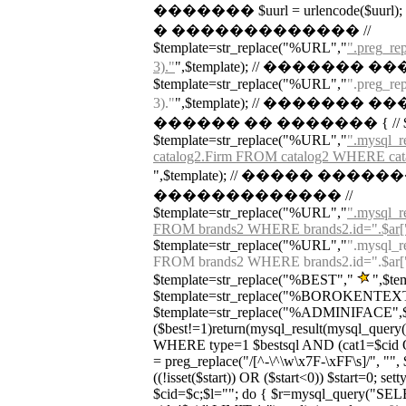
������� $uurl = urlencode($
� ������������� //
$template=str_replace("%URL","
".preg_rep
3)."
",$template); // �������
$template=str_replace("%URL","
".preg_rep
3)."
",$template); // ������� �
������ �� ������� { // $url_tmp
$template=str_replace("%URL","
".mysql_
catalog2.Firm FROM catalog2 WHERE cata
",$template); // ����� ����
������������� //
$template=str_replace("%URL","
".mysql_r
FROM brands2 WHERE brands2.id=".$ar["ur
$template=str_replace("%URL","
".mysql_r
FROM brands2 WHERE brands2.id=".$ar["ur
$template=str_replace("%BEST","
",$te
$template=str_replace("%BOROKENTEXT"
$template=str_replace("%ADMINIFACE",$adm
($best!=1)return(mysql_result(mysql_que
WHERE type=1 $bestsql AND (cat1=$cid OR
= preg_replace("/[^-\^\w\x7F-\xFF\s]/", "", $c
((!isset($start)) OR ($start<0)) $start=0; set
$cid=$c;$l=""; do { $r=mysql_query("S