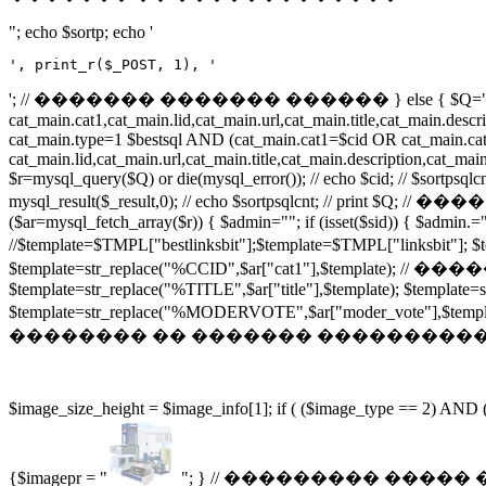
"; echo $sortp; echo '
', print_r($_POST, 1), '
'; // ������� ������� ������ } else { $Q="SEL
cat_main.cat1,cat_main.lid,cat_main.url,cat_main.title,cat_main.
cat_main.type=1 $bestsql AND (cat_main.cat1=$cid OR cat_main.cat
cat_main.lid,cat_main.url,cat_main.title,cat_main.description,cat
$r=mysql_query($Q) or die(mysql_error()); // echo $cid; // $sor
mysql_result($_result,0); // echo $sortpsqlcnt; // print $Q; /
($ar=mysql_fetch_array($r)) { $admin=""; if (isset($sid)) { $admin.=
//$template=$TMPL["bestlinksbit"];$template=$TMPL["li
$template=str_replace("%CCID",$ar["cat1"],$template); 
$template=str_replace("%TITLE",$ar["title"],$template); $template
$template=str_replace("%MODERVOTE",$ar["moder_vote
�������� �� ������� �����������! if (file_exists("$ima
$image_size_height = $image_info[1]; if ( ($image_type == 2) AND
{$imagepr = "
"; } // ��������� ����� ������