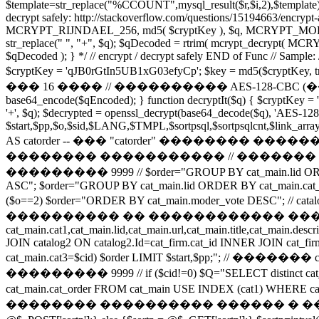
$template=str_replace("%CCOUNT",mysql_result($r,$i,2),$template);
decrypt safely: http://stackoverflow.com/questions/15194663/encry
MCRYPT_RIJNDAEL_256, md5( $cryptKey ), $q, MCRYPT_MODE_CBC, 
str_replace(" ", "+", $q); $qDecoded = rtrim( mcrypt_decrypt( 
$qDecoded ); } */ // encrypt / decrypt safely END of Func // Sample: /
$cryptKey = 'qJB0rGtIn5UB1xG03efyCp'; $key = md5($cryptKey
��� 16 ���� // ���������� AES-128-CBC (������ Rijnd
base64_encode($qEncoded); } function decryptIt($q) { $cryptKey = '
'+', $q); $decrypted = openssl_decrypt(base64_decode($q), 'AE
$start,$pp,$o,$sid,$LANG,$TMPL,$sortpsql,$sortpsqlcnt,$link_arra
AS catorder -- ��� "catorder" �������� ���
�������� ����������� // ������� ca
��������� 9999 // $order="GROUP BY cat_main.lid ORDER BY c
ASC"; $order="GROUP BY cat_main.lid ORDER BY cat_main.cat_or
($o==2) $order="ORDER BY cat_main.moder_vote DESC";
���������� �� ������������ �������� "ca
cat_main.cat1,cat_main.lid,cat_main.url,cat_main.title,cat_main.d
JOIN catalog2 ON catalog2.Id=cat_firm.cat_id INNER JOIN cat_fi
cat_main.cat3=$cid) $order LIMIT $start,$pp;
��������� 9999 // if ($cid!=0) $Q="SELECT distinct cat_main.cat
cat_main.cat_order FROM cat_main USE INDEX (cat1) WHERE cat_m
�������� ���������� ������ � ����� ��� �� 