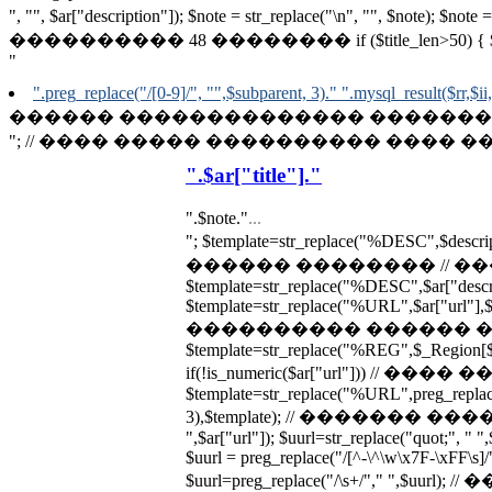
", "", $ar["description"]); $note = str_replace("\n", "", $note);
���������� 48 �������� if ($title_len>50) { $note = substr($
"
".preg_replace("/[0-9]/", "",$subparent, 3)." ".mysql_result($rr,$ii,
������ �������������� �������� // p
"; // ���� ����� ���������� ���� ��� ��
".$ar["title"]."
".$note."
...
"; $template=str_replace("%DESC",$desc
������ �������� // �
$template=str_replace("%DESC",$ar["descrip
$template=str_replace("%URL",$ar["url"],$te
���������� ������ ��
$template=str_replace("%REG",$_Region[$a
if(!is_numeric($ar["url"])) // 
$template=str_replace("%URL",preg_replace(
3),$template); // ������� ������
",$ar["url"]); $uurl=str_replace("quot;", " ",
$uurl = preg_replace("/[^-\^\w\x7F-\xFF\s]/",
$uurl=preg_replace("/\s+/"," ",$uu