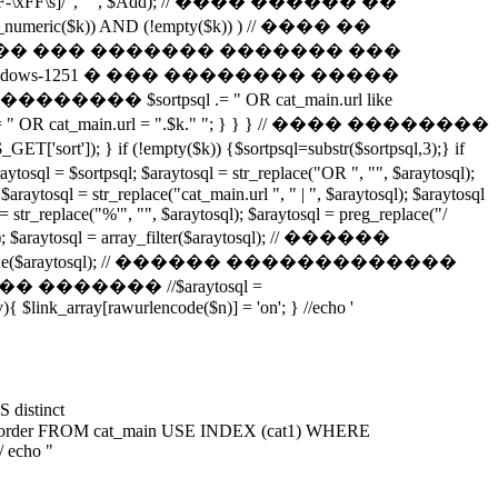
^-\^\w\x7F-\xFF\s]/", "", $Add); // ���� ������ ��
is_numeric($k)) AND (!empty($k)) ) // ���� ��
����� ��� ������� ������� ���
s-1251 � ��� �������� �����
$sortpsql .= " OR cat_main.url like
.= " OR cat_main.url = ".$k." "; } } } // ���� ��������
if (!empty($k)) {$sortpsql=substr($sortpsql,3);} if
psql; $araytosql = str_replace("OR ", "", $araytosql);
$araytosql = str_replace("cat_main.url ", " | ", $araytosql); $araytosql
l = str_replace("%'", "", $araytosql); $araytosql = preg_replace("/
araytosql = array_filter($araytosql); // ������
y_unique($araytosql); // ������ �������������
� ������� //$araytosql =
v){ $link_array[rawurlencode($n)] = 'on'; } //echo '
istinct
in.cat_order FROM cat_main USE INDEX (cat1) WHERE
/ echo "