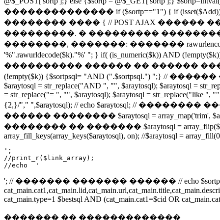
@$_POST['sortp'];} else {$sortp = @$_GET['sortp'];} $sortp=i
�������������� if ($sortp=="1") { if (isset($Add)) if (cou
�������� ���� { // POST AJAX �����
���������. � ��������� ���������
��������, �������: ������� rawurlencode() �
'%".rawurldecode($k)."%' "; } if( (is_numeric($k)) AND
���������� ������ �� ������ ������������ if (isset($
(!empty($k)) {$sortpsql= "AND (".$sortpsql.") ";} // ��
$araytosql = str_replace("AND ", "", $araytosql); $araytosql = str_repla
= str_replace("= ", "", $araytosql); $araytosql = str_replace("like ", "
{2,}/"," ",$araytosql); // echo $araytosql; // �������� ��
������ �������� $araytosql = array_map('trim', 
�������� �� ������� $araytosql = array_flip
array_fill_keys(array_keys($araytosql), on); //$araytosql = array_fill(
';

//print_r($link_array);

//echo  '
'; // ������� ������� ������ // echo $sortpsq
cat_main.cat1,cat_main.lid,cat_main.url,cat_main.title,cat_main.
cat_main.type=1 $bestsql AND (cat_main.cat1=$cid OR cat_main.cat2
������� �� �������������