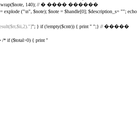
; $note = wordwrap($note, 140); // � ���� ������
e ("\n", $note); $note = $handle[0]; $description_s= ""; echo
sult($rr,$ii,2)."]
"; } if (!empty($cntr)) { print " ";} // �����
l>0) { print "