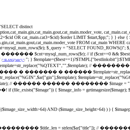
ECT distinct
description,cat_main.gin,cat_main.gout,cat_main.moder_vote, cat_ma
2=$cid OR cat_main.cat3=$cid) $order LIMIT $start,$pp;"; } } else
_main.gin,cat_main.gout,cat_main.moder_vote FROM cat_main WHERE cat
tpsqlcnt=mysql_num_rows($r); $_query = "SELECT FOUND_ROWS()"; $_r
/ ���� ������� $cnt=mysql_num_rows($r); // if ($cnt==0 && $best!
"
"; } $template=($best==1)?$TMPL["bestlinksbit"]:$TMP
[
".$LANG["edit"]."
]
nksbit"]; $template=str_replace("%QTEXT","",$template);
// �������� � ������� � ������ $template=str_replace("%I
=str_replace("%GIN",$ar["gin"],$template); $template=str_replace("%
"],$template); // ������ ������ �������� $image = "i
ge")) { $image_info = getimagesize($image); $image_type
 (($image_size_width>64) AND ($image_size_height>64) ) ) { $imagep
��� $title_len = strlen($ar["title"]); // ������