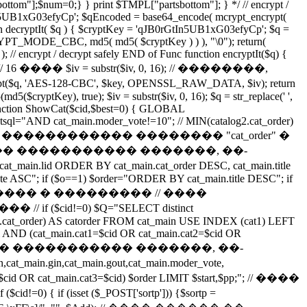
ottom"];$num=0;} } print $TMPL["partsbottom"]; } */ // encrypt /
rGtIn5UB1xG03efyCp'; $qEncoded = base64_encode( mcrypt_encrypt(
ecryptIt( $q ) { $cryptKey = 'qJB0rGtIn5UB1xG03efyCp'; $q =
YPT_MODE_CBC, md5( md5( $cryptKey ) ) ), "\0"); return(
 ); // encrypt / decrypt safely END of Func function encryptIt($q) {
); // 16 ���� $iv = substr($iv, 0, 16); // ��������,
'AES-128-CBC', $key, OPENSSL_RAW_DATA, $iv); return
cryptKey), true); $iv = substr($iv, 0, 16); $q = str_replace(' ',
unction ShowCat($cid,$best=0) { GLOBAL
estsql="AND cat_main.moder_vote!=10"; // MIN(catalog2.cat_order)
�� �� ������������ �������� "cat_order" �
���� ����������� �������, ��-
ain.lid ORDER BY cat_main.cat_order DESC, cat_main.title
 ASC"; if ($o==1) $order="ORDER BY cat_main.title DESC"; if
�� ��� ��������� � ��������� // ����
id!=0) $Q="SELECT distinct
alog2.cat_order) AS catorder FROM cat_main USE INDEX (cat1) LEFT
ql AND (cat_main.cat1=$cid OR cat_main.cat2=$cid OR
���� ������ ����������� �������, ��-
cat_main.gin,cat_main.gout,cat_main.moder_vote,
cid OR cat_main.cat3=$cid) $order LIMIT $start,$pp;"; // ����
et ($_POST['sortp'])) {$sortp =