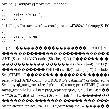
$value) { $add[$key] = $value; } // echo "
";

//    print_r($_GET);

//    echo "
"; } // https://ru.stackoverflow.com/questions/474824/ if (!empty($
";

//    print_r($_GET);

//    echo "
"; } */ // ������� ����������� START $REQUEST = $_SE
���� ���������� ������������ ������� if (file_exist
AND ($sortp<1) AND (strlen($hache)<9) ) { // ������ � 
����������� ������ if ( (!isset($sid)) AND ($so
����������� END //if (is_file("install.php")) {include "instal
$cat,$TMPL; // ������� � ������� ����������
parent='$cid' AND count > 0 ORDER BY cat.name") or 
$cnt=mysql_num_rows($r); if ($cnt==0) return; print $TMPL["partst
mysql_result($r,$i,0); $str = preg_replace("/[0-9]/", "
= "
".$str."
"; if($t_i3++==18) $str = "
".$str."
"; } // ���
��������, ������� ����� ��� ���������� ���� //
$template=str_replace("%CTITLE",$str,$template); // ����� �