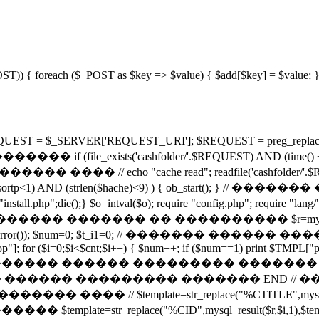
_POST)) { foreach ($_POST as $key => $value) { $add[$key] = $value; } 
RVER['REQUEST_URI']; $REQUEST = preg_replace("/[^-\^\w
s('cashfolder/'.$REQUEST) AND (time() + 43200) < fi
������� ���� // echo "cache read"; readfile('cashfolder/
rtp<1) AND (strlen($hache)<9) ) { ob_start(); } /
l.php";die();} $o=intval($o); require "config.php"; require "la
� ������� �� ���������� $r=mysql_query("SELE
die(mysql_error()); $num=0; $t_i1=0; // ������� ����
op"]; for ($i=0;$i<$cnt;$i++) { $num++; if ($num==1) print $TMPL["pa
", $str, 3); // ������� ������ ��������� ������� if ($ci
���� ������ ��������� ������� END /
 $template=str_replace("%CTITLE",mysql_result($
����� $template=str_replace("%CID",mysql_result($r,$i,1),$temp