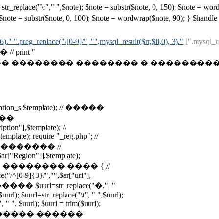
 $note = str_replace("\r"," ",$note); $note = substr($note, 0, 150)
note, 0, 100); $note = wordwrap($note, 90); } $handle = explod
6)." ".preg_replace("/[0-9]/", "",mysql_result($rr,$ii,0), 3)."
[".mysql_re
rint "
������ �������� � ��������� /* if ($tota
ription_s,$template); // �����
���
tion"],$template); //
mplate); require "_reg.php"; //
������ //
r["Region"]],$template);
���� �� �������� ���� { //
"/^[0-9]{3}/","",$ar["url"],
�� $uurl=str_replace("�.", "
$uurl); $uurl=str_replace("\t", " ",$uurl);
 " ", $uurl); $uurl = trim($uurl);
rl); // ������ ������