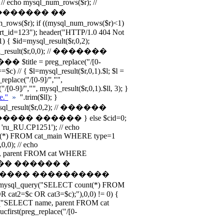
; // echo mysql_num_rows($r); //
������� ��
($r); if ((mysql_num_rows($r)<1)
art_id=123"); header("HTTP/1.0 404 Not
) { $id=mysql_result($r,0,2);
mysql_result($r,0,0); // �������
e = preg_replace("/[0-
id==$c) // { $l=mysql_result($r,0,1).$l; $l =
_replace("/[0-9]/","",
"/[0-9]/","", mysql_result($r,0,1).$ll, 3); }
le."
»
".trim($ll); }
mysql_result($r,0,2); // ������
� ������ } else $cid=0;
 'ru_RU.CP1251'); // echo
nt(*) FROM cat_main WHERE type=1
,0); // echo
e, parent FROM cat WHERE
������ ������ �
� ���� ����������
sql_query("SELECT count(*) FROM
cat2=$c OR cat3=$c);"),0,0) != 0) {
ery("SELECT name, parent FROM cat
first(preg_replace("/[0-