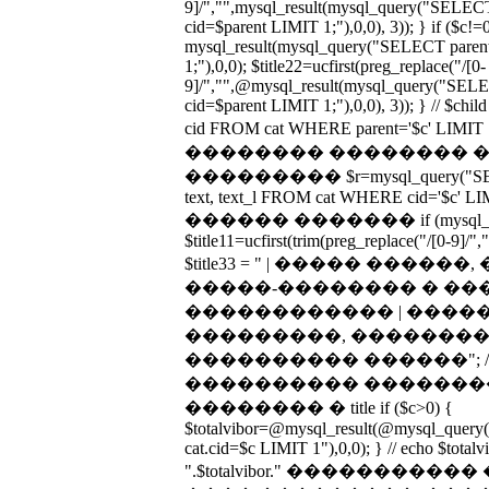
9]/","",mysql_result(mysql_query("SEL
cid=$parent LIMIT 1;"),0,0), 3)); } if ($c!=
mysql_result(mysql_query("SELECT par
1;"),0,0); $title22=ucfirst(preg_replace("/[0-
9]/","",@mysql_result(mysql_query("SE
cid=$parent LIMIT 1;"),0,0), 3)); } // $c
cid FROM cat WHERE parent='$c' LIM
�������� �������� 
��������� $r=mysql_query("SELECT n
text, text_l FROM cat WHERE cid='$c' LIMIT
������ ������� if (mysql_num_
$title11=ucfirst(trim(preg_replace("/[0-9]/","
$title33 = " | ����� ����
�����-�������� � ��
������������ | ����
���������, �������� 
���������� ������"; 
���������� �������
�������� � title if ($c>0) {
$totalvibor=@mysql_result(@mysql_que
cat.cid=$c LIMIT 1"),0,0); } // echo $totalvib
".$totalvibor." ����������� 