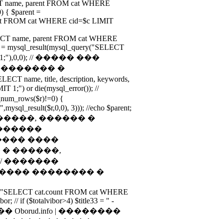
ECT name, parent FROM cat WHERE
0) { $parent =
ent FROM cat WHERE cid=$c LIMIT
LECT name, parent FROM cat WHERE
hild = mysql_result(mysql_query("SELECT
IT 1;"),0,0); // ����� ���
�������� �
ame, title, description, keywords,
 1;") or die(mysql_error()); //
rows($r)!=0) {
",mysql_result($r,0,0), 3))); //echo $parent;
��, �����, ������ �
������
���� ����
� ������,
// �������
���� �������� �
ry("SELECT cat.count FROM cat WHERE
or; // if ($totalvibor>4) $title33 = " -
�� Oborud.info | ��������