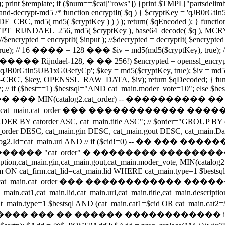
 print $template; if ($num==$cat["rows"]) {print $TMPL["partsdelimb
pt-and-decrypt-md5 /* function encryptIt( $q ) { $cryptKey = 'qJB0
md5( md5( $cryptKey ) ) ) ); return( $qEncoded ); } function d
MCRYPT_RIJNDAEL_256, md5( $cryptKey ), base64_decode( $q ), MCR
/$encrypted = encryptIt( $input ); //$decrypted = decryptIt( $encrypted
, true); // 16 ���� = 128 ��� $iv = md5(md5($cryptKey), true
ael-128, � �� 256!) $encrypted = openssl_encrypt($q, 
qJB0rGtIn5UB1xG03efyCp'; $key = md5($cryptKey, true); $iv = md5(md5($
S-128-CBC', $key, OPENSSL_RAW_DATA, $iv); return $qDecoded; } f
y; // if ($best==1) $bestsql="AND cat_main.moder_vote=10"; else $b
���� ��� MIN(catalog2.cat_order) -- ��������
t_main.cat_order ��� ������������ ��
atorder ASC, cat_main.title ASC"; // $order="GROUP BY cat_m
der DESC, cat_main.gin DESC, cat_main.gout DESC, cat_main.Date
 // catalog2.Id=cat_main.url AND // if ($cid!=0) -- 
t_order" � �������� ����������� // if ($c
escription,cat_main.gin,cat_main.gout,cat_main.moder_vote, MIN(cat
rm ON cat_firm.cat_lid=cat_main.lid WHERE cat_main.type=1 $bests
"; // ������� cat_main.cat_order ��� ��������
1,cat_main.lid,cat_main.url,cat_main.title,cat_main.description,
ain.type=1 $bestsql AND (cat_main.cat1=$cid OR cat_main.cat2=$
������ ������������ if ($cid!=0) { if (iss