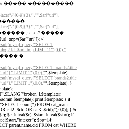
uurl); // ����� ����������
lace("/^[0-9]{3}/","",$ar["url"],
 ��������
lace("/^[0-9]{3}/","",$ar["url"],
������� } else // �����
=($ar["url"]); //
result(mysql_query("SELECT
log2.Id=$url_tmp LIMIT 1"),0,0)."
������ �
esult(mysql_query("SELECT brands2.title
l"]." LIMIT 1"),0,0)."
",$template);
esult(mysql_query("SELECT brands2.title
l"]." LIMIT 1"),0,0)."
",$template); }
mplate);
,$LANG["broken"],$template);
in,$template); print $template; } if
ry("SELECT count(*) FROM cat_main
 cat2=$cid OR cat3=$cid);"),0,0)); } $c
); $c=intval($c); $start=intval($start); if
type($start,"integer"); $pp=14;
ELECT parent,name,cid FROM cat WHERE