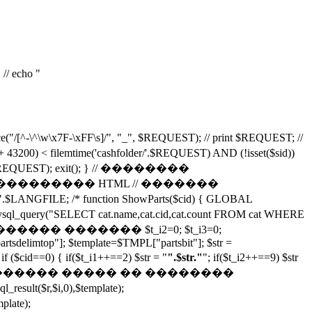
// echo "
\x7F-\xFF\s]/", "_", $REQUEST); // print $REQUEST; //
lemtime('cashfolder/'.$REQUEST) AND (!isset($sid))
'.$REQUEST); exit(); } // ��������
/ ������� ��������� HTML // �������
ng/".$LANGFILE; /* function ShowParts($cid) { GLOBAL
CT cat.name,cat.cid,cat.count FROM cat WHERE
�� ��������� ������� $t_i2=0; $t_i3=0;
rtsdelimtop"]; $template=$TMPL["partsbit"]; $str =
d==0) { if($t_i1++==2) $str = "
".$str."
"; if($t_i2++==9) $str
/ ������� ����� �� ��������
r,$i,0),$template);
late);