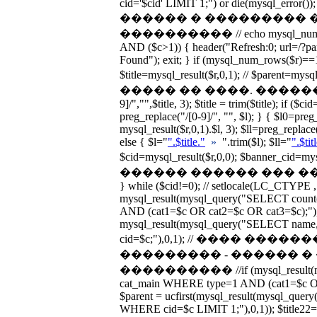
cid='$cid' LIMIT 1;") or die(mysql_error())
������ � ��������� 
���������� // echo mysql_num_rows
AND ($c>1)) { header("Refresh:0; url=/?p
Found"); exit; } if (mysql_num_rows($r)==1
$title=mysql_result($r,0,1); // $parent=
����� �� ����. �������� $titl
9]/","",$title, 3); $title = trim($title); if ($c
preg_replace("/[0-9]/", "", $l); } { $l0=preg
mysql_result($r,0,1).$l, 3); $ll=preg_replace(
else { $l="
".$title."
»
".trim($l); $ll="
".$tit
$cid=mysql_result($r,0,0); $banner_cid=
������ ������ ��� �����
} while ($cid!=0); // setlocale(LC_CTYPE ,
mysql_result(mysql_query("SELECT cou
AND (cat1=$c OR cat2=$c OR cat3=$c);"),0
mysql_result(mysql_query("SELECT nam
cid=$c;"),0,1); // ���� ��
��������� - ������ 
���������� //if (mysql_result(my
cat_main WHERE type=1 AND (cat1=$c OR 
$parent = ucfirst(mysql_result(mysql_qu
WHERE cid=$c LIMIT 1;"),0,1)); $title22=uc