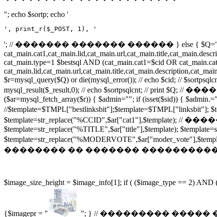
"; echo $sortp; echo '
', print_r($_POST, 1), '
'; // ������� ������� ������ } else { $Q="SEL
cat_main.cat1,cat_main.lid,cat_main.url,cat_main.title,cat_main.
cat_main.type=1 $bestsql AND (cat_main.cat1=$cid OR cat_main.cat
cat_main.lid,cat_main.url,cat_main.title,cat_main.description,cat
$r=mysql_query($Q) or die(mysql_error()); // echo $cid; // $sor
mysql_result($_result,0); // echo $sortpsqlcnt; // print $Q; /
($ar=mysql_fetch_array($r)) { $admin=""; if (isset($sid)) { $admin.=
//$template=$TMPL["bestlinksbit"];$template=$TMPL["li
$template=str_replace("%CCID",$ar["cat1"],$template); 
$template=str_replace("%TITLE",$ar["title"],$template); $template
$template=str_replace("%MODERVOTE",$ar["moder_vote
�������� �� ������� �����������! if (file_exists("$ima
$image_size_height = $image_info[1]; if ( ($image_type == 2) AND
{$imagepr = "
"; } // ��������� ����� ������