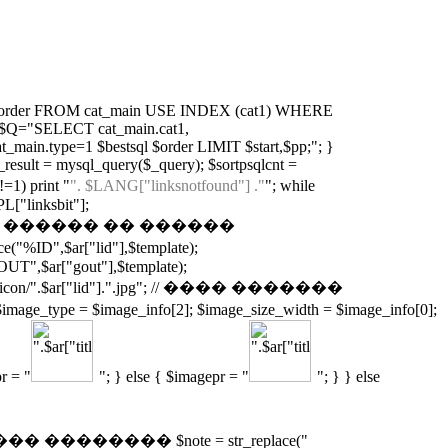
in.cat_order FROM cat_main USE INDEX (cat1) WHERE
 { $Q="SELECT cat_main.cat1,
_main.type=1 $bestsql $order LIMIT $start,$pp;"; }
esult = mysql_query($_query); $sortpsqlcnt =
=1) print "
". $LANG["linksnotfound"] ."
"; while
L["linksbit"];
 // �������� ������ �� ������
D",$ar["lid"],$template);
GOUT",$ar["gout"],$template);
con/".$ar["lid"].".jpg"; // ���� �������
 = $image_info[2]; $image_size_width = $image_info[0];
r = "
"; } else { $imagepr = "
"; } } else
��� �������� $note = str_replace("