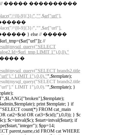
uurl); // ����� ����������
lace("/^[0-9]{3}/","",$ar["url"],
 ��������
lace("/^[0-9]{3}/","",$ar["url"],
������� } else // �����
=($ar["url"]); //
result(mysql_query("SELECT
log2.Id=$url_tmp LIMIT 1"),0,0)."
������ �
esult(mysql_query("SELECT brands2.title
l"]." LIMIT 1"),0,0)."
",$template);
esult(mysql_query("SELECT brands2.title
l"]." LIMIT 1"),0,0)."
",$template); }
mplate);
,$LANG["broken"],$template);
in,$template); print $template; } if
ry("SELECT count(*) FROM cat_main
 cat2=$cid OR cat3=$cid);"),0,0)); } $c
); $c=intval($c); $start=intval($start); if
type($start,"integer"); $pp=14;
ELECT parent,name,cid FROM cat WHERE