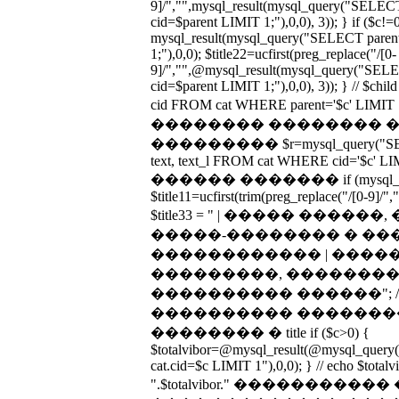
9]/","",mysql_result(mysql_query("SEL
cid=$parent LIMIT 1;"),0,0), 3)); } if ($c!=
mysql_result(mysql_query("SELECT par
1;"),0,0); $title22=ucfirst(preg_replace("/[0-
9]/","",@mysql_result(mysql_query("SE
cid=$parent LIMIT 1;"),0,0), 3)); } // $c
cid FROM cat WHERE parent='$c' LIM
�������� �������� 
��������� $r=mysql_query("SELECT n
text, text_l FROM cat WHERE cid='$c' LIMIT
������ ������� if (mysql_num_
$title11=ucfirst(trim(preg_replace("/[0-9]/","
$title33 = " | ����� ����
�����-�������� � ��
������������ | ����
���������, �������� 
���������� ������"; 
���������� �������
�������� � title if ($c>0) {
$totalvibor=@mysql_result(@mysql_que
cat.cid=$c LIMIT 1"),0,0); } // echo $totalvib
".$totalvibor." ����������� 