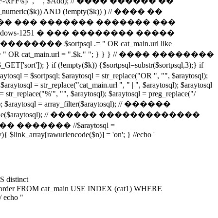
^-\^\w\x7F-\xFF\s]/", "", $Add); // ���� ������ ��
is_numeric($k)) AND (!empty($k)) ) // ���� ��
����� ��� ������� ������� ���
s-1251 � ��� �������� �����
$sortpsql .= " OR cat_main.url like
.= " OR cat_main.url = ".$k." "; } } } // ���� ��������
if (!empty($k)) {$sortpsql=substr($sortpsql,3);} if
psql; $araytosql = str_replace("OR ", "", $araytosql);
$araytosql = str_replace("cat_main.url ", " | ", $araytosql); $araytosql
l = str_replace("%'", "", $araytosql); $araytosql = preg_replace("/
araytosql = array_filter($araytosql); // ������
y_unique($araytosql); // ������ �������������
� ������� //$araytosql =
v){ $link_array[rawurlencode($n)] = 'on'; } //echo '
istinct
in.cat_order FROM cat_main USE INDEX (cat1) WHERE
/ echo "