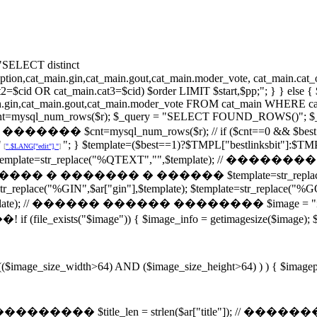
ECT distinct
description,cat_main.gin,cat_main.gout,cat_main.moder_vote, cat_ma
2=$cid OR cat_main.cat3=$cid) $order LIMIT $start,$pp;"; } } else
_main.gin,cat_main.gout,cat_main.moder_vote FROM cat_main WHERE cat
tpsqlcnt=mysql_num_rows($r); $_query = "SELECT FOUND_ROWS()"; $_r
/ ���� ������� $cnt=mysql_num_rows($r); // if ($cnt==0 && $best!
"
"; } $template=($best==1)?$TMPL["bestlinksbit"]:$TMP
[
".$LANG["edit"]."
]
nksbit"]; $template=str_replace("%QTEXT","",$template);
// �������� � ������� � ������ $template=str_replace("%I
=str_replace("%GIN",$ar["gin"],$template); $template=str_replace("%
"],$template); // ������ ������ �������� $image = "i
ge")) { $image_info = getimagesize($image); $image_type
 (($image_size_width>64) AND ($image_size_height>64) ) ) { $imagep
��� $title_len = strlen($ar["title"]); // ������