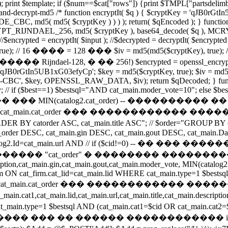
 print $template; if ($num==$cat["rows"]) {print $TMPL["partsdelimb
pt-and-decrypt-md5 /* function encryptIt( $q ) { $cryptKey = 'qJB0
md5( md5( $cryptKey ) ) ) ); return( $qEncoded ); } function d
MCRYPT_RIJNDAEL_256, md5( $cryptKey ), base64_decode( $q ), MCR
/$encrypted = encryptIt( $input ); //$decrypted = decryptIt( $encrypted
, true); // 16 ���� = 128 ��� $iv = md5(md5($cryptKey), true
ael-128, � �� 256!) $encrypted = openssl_encrypt($q, 
qJB0rGtIn5UB1xG03efyCp'; $key = md5($cryptKey, true); $iv = md5(md5($
S-128-CBC', $key, OPENSSL_RAW_DATA, $iv); return $qDecoded; } f
y; // if ($best==1) $bestsql="AND cat_main.moder_vote=10"; else $b
���� ��� MIN(catalog2.cat_order) -- ��������
t_main.cat_order ��� ������������ ��
atorder ASC, cat_main.title ASC"; // $order="GROUP BY cat_m
der DESC, cat_main.gin DESC, cat_main.gout DESC, cat_main.Date
 // catalog2.Id=cat_main.url AND // if ($cid!=0) -- 
t_order" � �������� ����������� // if ($c
escription,cat_main.gin,cat_main.gout,cat_main.moder_vote, MIN(cat
rm ON cat_firm.cat_lid=cat_main.lid WHERE cat_main.type=1 $bests
"; // ������� cat_main.cat_order ��� ��������
1,cat_main.lid,cat_main.url,cat_main.title,cat_main.description,
ain.type=1 $bestsql AND (cat_main.cat1=$cid OR cat_main.cat2=$
������ ������������ if ($cid!=0) { if (iss