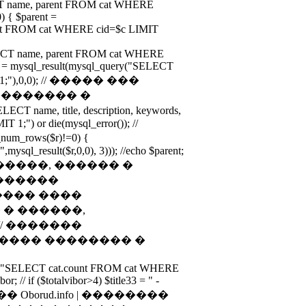
ECT name, parent FROM cat WHERE
0) { $parent =
ent FROM cat WHERE cid=$c LIMIT
LECT name, parent FROM cat WHERE
hild = mysql_result(mysql_query("SELECT
IT 1;"),0,0); // ����� ���
�������� �
ame, title, description, keywords,
 1;") or die(mysql_error()); //
rows($r)!=0) {
",mysql_result($r,0,0), 3))); //echo $parent;
��, �����, ������ �
������
���� ����
� ������,
// �������
���� �������� �
ry("SELECT cat.count FROM cat WHERE
or; // if ($totalvibor>4) $title33 = " -
�� Oborud.info | ��������