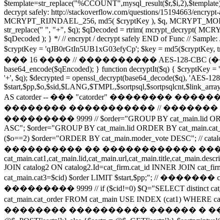
$template=str_replace("%CCOUNT",mysql_result($r,$i,2),$template);
decrypt safely: http://stackoverflow.com/questions/15194663/encry
MCRYPT_RIJNDAEL_256, md5( $cryptKey ), $q, MCRYPT_MODE_CBC, 
str_replace(" ", "+", $q); $qDecoded = rtrim( mcrypt_decrypt( 
$qDecoded ); } */ // encrypt / decrypt safely END of Func // Sample: /
$cryptKey = 'qJB0rGtIn5UB1xG03efyCp'; $key = md5($cryptKey
��� 16 ���� // ���������� AES-128-CBC (������ Rijnd
base64_encode($qEncoded); } function decryptIt($q) { $cryptKey = '
'+', $q); $decrypted = openssl_decrypt(base64_decode($q), 'AE
$start,$pp,$o,$sid,$LANG,$TMPL,$sortpsql,$sortpsqlcnt,$link_arra
AS catorder -- ��� "catorder" �������� ���
�������� ����������� // ������� ca
��������� 9999 // $order="GROUP BY cat_main.lid ORDER BY c
ASC"; $order="GROUP BY cat_main.lid ORDER BY cat_main.cat_or
($o==2) $order="ORDER BY cat_main.moder_vote DESC";
���������� �� ������������ �������� "ca
cat_main.cat1,cat_main.lid,cat_main.url,cat_main.title,cat_main.d
JOIN catalog2 ON catalog2.Id=cat_firm.cat_id INNER JOIN cat_fi
cat_main.cat3=$cid) $order LIMIT $start,$pp;
��������� 9999 // if ($cid!=0) $Q="SELECT distinct cat_main.cat
cat_main.cat_order FROM cat_main USE INDEX (cat1) WHERE cat_m
�������� ���������� ������ � ����� ��� �� 