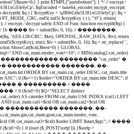
ottom"];$num=0;} } print $TMPL["partsbottom"]; } */ // encrypt /
rGtIn5UB1xG03efyCp'; $qEncoded = base64_encode( mcrypt_encrypt(
ecryptIt( $q ) { $cryptKey = 'qJB0rGtIn5UB1xG03efyCp'; $q =
YPT_MODE_CBC, md5( md5( $cryptKey ) ) ), "\0"); return(
 ); // encrypt / decrypt safely END of Func function encryptIt($q) {
); // 16 ���� $iv = substr($iv, 0, 16); // ��������,
'AES-128-CBC', $key, OPENSSL_RAW_DATA, $iv); return
cryptKey), true); $iv = substr($iv, 0, 16); $q = str_replace(' ',
unction ShowCat($cid,$best=0) { GLOBAL
estsql="AND cat_main.moder_vote!=10"; // MIN(catalog2.cat_order)
�� �� ������������ �������� "cat_order" �
���� ����������� �������, ��-
ain.lid ORDER BY cat_main.cat_order DESC, cat_main.title
 ASC"; if ($o==1) $order="ORDER BY cat_main.title DESC"; if
�� ��� ��������� � ��������� // ����
id!=0) $Q="SELECT distinct
alog2.cat_order) AS catorder FROM cat_main USE INDEX (cat1) LEFT
ql AND (cat_main.cat1=$cid OR cat_main.cat2=$cid OR
���� ������ ����������� �������, ��-
cat_main.gin,cat_main.gout,cat_main.moder_vote,
cid OR cat_main.cat3=$cid) $order LIMIT $start,$pp;"; // ����
et ($_POST['sortp'])) {$sortp =