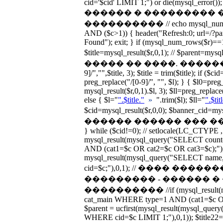
cid='$cid' LIMIT 1;") or die(mysql_error())
������ � ��������� 
���������� // echo mysql_num_rows
AND ($c>1)) { header("Refresh:0; url=/?p
Found"); exit; } if (mysql_num_rows($r)==1
$title=mysql_result($r,0,1); // $parent=
����� �� ����. �������� $titl
9]/","",$title, 3); $title = trim($title); if ($c
preg_replace("/[0-9]/", "", $l); } { $l0=preg
mysql_result($r,0,1).$l, 3); $ll=preg_replace(
else { $l="
".$title."
»
".trim($l); $ll="
".$tit
$cid=mysql_result($r,0,0); $banner_cid=
������ ������ ��� �����
} while ($cid!=0); // setlocale(LC_CTYPE ,
mysql_result(mysql_query("SELECT cou
AND (cat1=$c OR cat2=$c OR cat3=$c);"),0
mysql_result(mysql_query("SELECT nam
cid=$c;"),0,1); // ���� ��
��������� - ������ 
���������� //if (mysql_result(my
cat_main WHERE type=1 AND (cat1=$c OR 
$parent = ucfirst(mysql_result(mysql_qu
WHERE cid=$c LIMIT 1;"),0,1)); $title22=uc