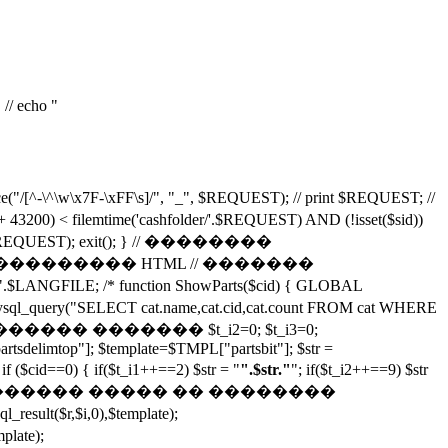
// echo "
\x7F-\xFF\s]/", "_", $REQUEST); // print $REQUEST; //
lemtime('cashfolder/'.$REQUEST) AND (!isset($sid))
'.$REQUEST); exit(); } // ��������
/ ������� ��������� HTML // �������
ng/".$LANGFILE; /* function ShowParts($cid) { GLOBAL
CT cat.name,cat.cid,cat.count FROM cat WHERE
�� ��������� ������� $t_i2=0; $t_i3=0;
rtsdelimtop"]; $template=$TMPL["partsbit"]; $str =
d==0) { if($t_i1++==2) $str = "
".$str."
"; if($t_i2++==9) $str
/ ������� ����� �� ��������
r,$i,0),$template);
late);