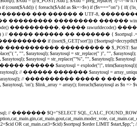
ntval($sortp); $Add = @$_POST['Add']; $Add = preg_replace("/[
nt($Add)) { foreach($Add as $k=>$v) if ($v==="on") { if( (!
� �������� ��� ������ � UTF-8, ����
 ��������� ��������� ������ window
���������, ����� rawurldecode() ������������ 
 (!empty($k)) ) // ����� ������ �� ������� { $sortpsql 
_GET['sort'])) {$sortpsql=decryptIt($_GET['sort']); } 
���� � ����������� ��������� � $_POST: $araytosql = $sort
ce("( ", "", $araytosql); $araytosql = str_replace(" )", "", $araytosql); 
", $araytosql); $araytosql = str_replace("'%", "", $araytosql); $araytosq
����� ������ $araytosql = explode("|", trim($araytosql)); $
$araytosql); // ������ ������� $araytosql = arra
($araytosql); // ���������� ����� � �������
0, $araytosql, 'on'); $link_array = array(); foreach($araytosql as $n => $
l; // ������� $Q="SELECT SQL_CALC_FOUND_ROWS d
description,cat_main.gin,cat_main.gout,cat_main.moder_vote, cat_ma
=$cid OR cat_main.cat3=$cid) $sortpsql $order LIMIT $start,$pp;"; /