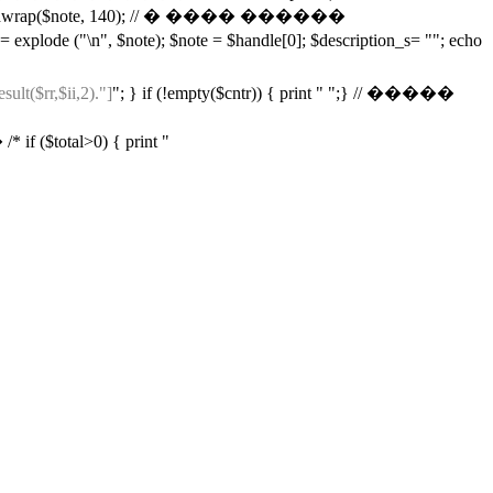
; $note = wordwrap($note, 140); // � ���� ������
e ("\n", $note); $note = $handle[0]; $description_s= ""; echo
sult($rr,$ii,2)."]
"; } if (!empty($cntr)) { print " ";} // �����
l>0) { print "