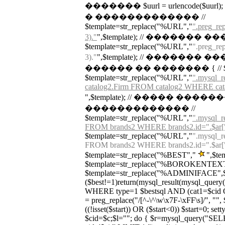
������� $uurl = urlencode($
� ������������� //
$template=str_replace("%URL","
".preg_rep
3)."
",$template); // �������
$template=str_replace("%URL","
".preg_rep
3)."
",$template); // ������� �
������ �� ������� { // $url_tmp
$template=str_replace("%URL","
".mysql_
catalog2.Firm FROM catalog2 WHERE cata
",$template); // ����� ����
������������� //
$template=str_replace("%URL","
".mysql_r
FROM brands2 WHERE brands2.id=".$ar["ur
$template=str_replace("%URL","
".mysql_r
FROM brands2 WHERE brands2.id=".$ar["ur
$template=str_replace("%BEST","
",$te
$template=str_replace("%BOROKENTEXT"
$template=str_replace("%ADMINIFACE",$adm
($best!=1)return(mysql_result(mysql_que
WHERE type=1 $bestsql AND (cat1=$cid OR
= preg_replace("/[^-\^\w\x7F-\xFF\s]/", "", $c
((!isset($start)) OR ($start<0)) $start=0; set
$cid=$c;$l=""; do { $r=mysql_query("S