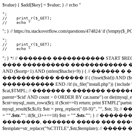
$value) { $add[$key] = $value; } // echo "
";

//    print_r($_GET);

//    echo "
"; } // https://ru.stackoverflow.com/questions/474824/ if (!empty($
";

//    print_r($_GET);

//    echo "
"; } */ // ������� ����������� START $REQUEST = $_SE
���� ���������� ������������ ������� if (file_exist
AND ($sortp<1) AND (strlen($hache)<9) ) { // ������ � 
����������� ������ if ( (!isset($sid)) AND ($so
����������� END //if (is_file("install.php")) {include "instal
$cat,$TMPL; // ������� � ������� ����������
parent='$cid' AND count > 0 ORDER BY cat.name") or 
$cnt=mysql_num_rows($r); if ($cnt==0) return; print $TMPL["partst
mysql_result($r,$i,0); $str = preg_replace("/[0-9]/", "
= "
".$str."
"; if($t_i3++==18) $str = "
".$str."
"; } // ���
��������, ������� ����� ��� ���������� ���� //
$template=str_replace("%CTITLE",$str,$template); // ����� �