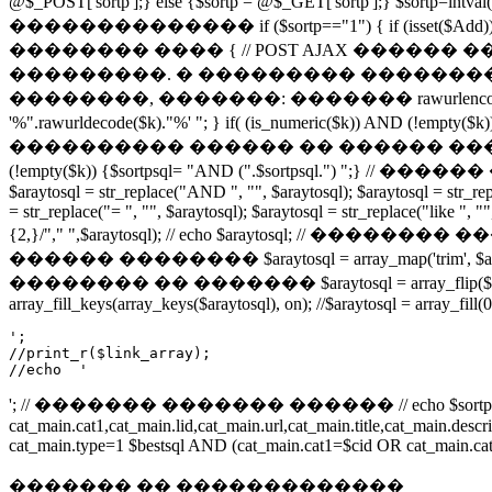
@$_POST['sortp'];} else {$sortp = @$_GET['sortp'];} $sortp=i
�������������� if ($sortp=="1") { if (isset($Add)) if (cou
�������� ���� { // POST AJAX �����
���������. � ��������� ���������
��������, �������: ������� rawurlencode() �
'%".rawurldecode($k)."%' "; } if( (is_numeric($k)) AND
���������� ������ �� ������ ������������ if (isset($
(!empty($k)) {$sortpsql= "AND (".$sortpsql.") ";} // ��
$araytosql = str_replace("AND ", "", $araytosql); $araytosql = str_repla
= str_replace("= ", "", $araytosql); $araytosql = str_replace("like ", "
{2,}/"," ",$araytosql); // echo $araytosql; // �������� ��
������ �������� $araytosql = array_map('trim', 
�������� �� ������� $araytosql = array_flip
array_fill_keys(array_keys($araytosql), on); //$araytosql = array_fill(
';

//print_r($link_array);

//echo  '
'; // ������� ������� ������ // echo $sortpsq
cat_main.cat1,cat_main.lid,cat_main.url,cat_main.title,cat_main.
cat_main.type=1 $bestsql AND (cat_main.cat1=$cid OR cat_main.cat2
������� �� �������������