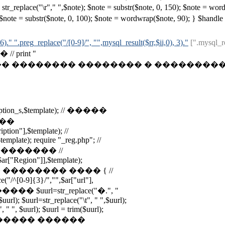
 $note = str_replace("\r"," ",$note); $note = substr($note, 0, 150)
note, 0, 100); $note = wordwrap($note, 90); } $handle = explod
6)." ".preg_replace("/[0-9]/", "",mysql_result($rr,$ii,0), 3)."
[".mysql_re
rint "
������ �������� � ��������� /* if ($tota
ription_s,$template); // �����
���
tion"],$template); //
mplate); require "_reg.php"; //
������ //
r["Region"]],$template);
���� �� �������� ���� { //
"/^[0-9]{3}/","",$ar["url"],
�� $uurl=str_replace("�.", "
$uurl); $uurl=str_replace("\t", " ",$uurl);
 " ", $uurl); $uurl = trim($uurl);
rl); // ������ ������