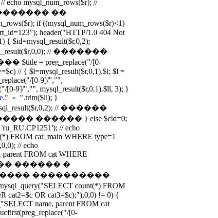
; // echo mysql_num_rows($r); //
������� ��
($r); if ((mysql_num_rows($r)<1)
art_id=123"); header("HTTP/1.0 404 Not
) { $id=mysql_result($r,0,2);
mysql_result($r,0,0); // �������
e = preg_replace("/[0-
id==$c) // { $l=mysql_result($r,0,1).$l; $l =
_replace("/[0-9]/","",
"/[0-9]/","", mysql_result($r,0,1).$ll, 3); }
le."
»
".trim($ll); }
mysql_result($r,0,2); // ������
� ������ } else $cid=0;
 'ru_RU.CP1251'); // echo
nt(*) FROM cat_main WHERE type=1
,0); // echo
e, parent FROM cat WHERE
������ ������ �
� ���� ����������
sql_query("SELECT count(*) FROM
cat2=$c OR cat3=$c);"),0,0) != 0) {
ery("SELECT name, parent FROM cat
first(preg_replace("/[0-