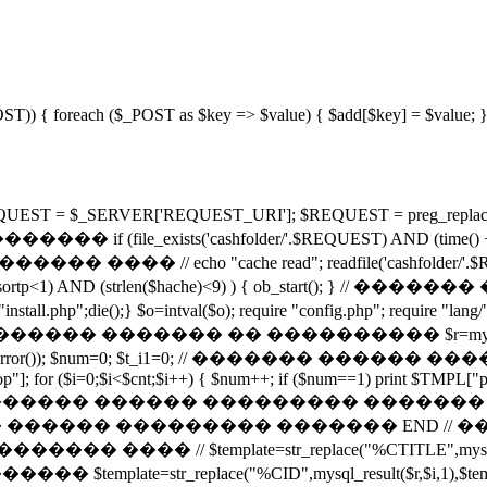
_POST)) { foreach ($_POST as $key => $value) { $add[$key] = $value; } 
RVER['REQUEST_URI']; $REQUEST = preg_replace("/[^-\^\w
s('cashfolder/'.$REQUEST) AND (time() + 43200) < fi
������� ���� // echo "cache read"; readfile('cashfolder/
rtp<1) AND (strlen($hache)<9) ) { ob_start(); } /
l.php";die();} $o=intval($o); require "config.php"; require "la
� ������� �� ���������� $r=mysql_query("SELE
die(mysql_error()); $num=0; $t_i1=0; // ������� ����
op"]; for ($i=0;$i<$cnt;$i++) { $num++; if ($num==1) print $TMPL["pa
", $str, 3); // ������� ������ ��������� ������� if ($ci
���� ������ ��������� ������� END /
 $template=str_replace("%CTITLE",mysql_result($
����� $template=str_replace("%CID",mysql_result($r,$i,1),$temp