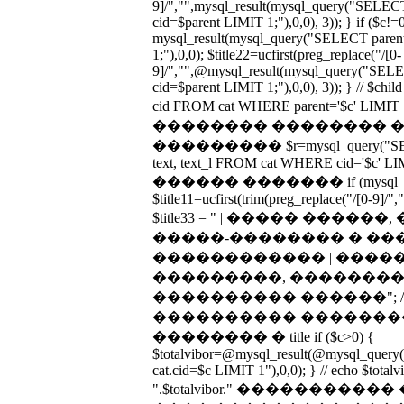
9]/","",mysql_result(mysql_query("SEL
cid=$parent LIMIT 1;"),0,0), 3)); } if ($c!=
mysql_result(mysql_query("SELECT par
1;"),0,0); $title22=ucfirst(preg_replace("/[0-
9]/","",@mysql_result(mysql_query("SE
cid=$parent LIMIT 1;"),0,0), 3)); } // $c
cid FROM cat WHERE parent='$c' LIM
�������� �������� 
��������� $r=mysql_query("SELECT n
text, text_l FROM cat WHERE cid='$c' LIMIT
������ ������� if (mysql_num_
$title11=ucfirst(trim(preg_replace("/[0-9]/","
$title33 = " | ����� ����
�����-�������� � ��
������������ | ����
���������, �������� 
���������� ������"; 
���������� �������
�������� � title if ($c>0) {
$totalvibor=@mysql_result(@mysql_que
cat.cid=$c LIMIT 1"),0,0); } // echo $totalvib
".$totalvibor." ����������� 