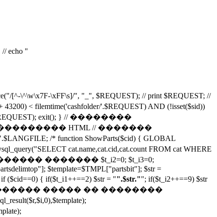
// echo "
\x7F-\xFF\s]/", "_", $REQUEST); // print $REQUEST; //
lemtime('cashfolder/'.$REQUEST) AND (!isset($sid))
'.$REQUEST); exit(); } // ��������
/ ������� ��������� HTML // �������
ng/".$LANGFILE; /* function ShowParts($cid) { GLOBAL
CT cat.name,cat.cid,cat.count FROM cat WHERE
�� ��������� ������� $t_i2=0; $t_i3=0;
rtsdelimtop"]; $template=$TMPL["partsbit"]; $str =
d==0) { if($t_i1++==2) $str = "
".$str."
"; if($t_i2++==9) $str
/ ������� ����� �� ��������
r,$i,0),$template);
late);