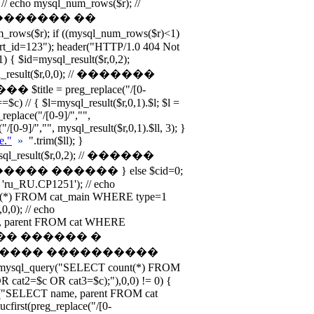
; // echo mysql_num_rows($r); //
������� ��
($r); if ((mysql_num_rows($r)<1)
art_id=123"); header("HTTP/1.0 404 Not
) { $id=mysql_result($r,0,2);
mysql_result($r,0,0); // �������
e = preg_replace("/[0-
id==$c) // { $l=mysql_result($r,0,1).$l; $l =
_replace("/[0-9]/","",
"/[0-9]/","", mysql_result($r,0,1).$ll, 3); }
le."
»
".trim($ll); }
mysql_result($r,0,2); // ������
� ������ } else $cid=0;
 'ru_RU.CP1251'); // echo
nt(*) FROM cat_main WHERE type=1
,0); // echo
e, parent FROM cat WHERE
������ ������ �
� ���� ����������
sql_query("SELECT count(*) FROM
cat2=$c OR cat3=$c);"),0,0) != 0) {
ery("SELECT name, parent FROM cat
first(preg_replace("/[0-