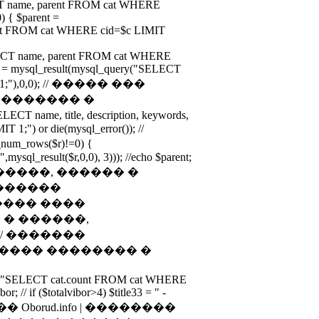
ECT name, parent FROM cat WHERE
0) { $parent =
ent FROM cat WHERE cid=$c LIMIT
LECT name, parent FROM cat WHERE
hild = mysql_result(mysql_query("SELECT
IT 1;"),0,0); // ����� ���
�������� �
ame, title, description, keywords,
 1;") or die(mysql_error()); //
rows($r)!=0) {
",mysql_result($r,0,0), 3))); //echo $parent;
��, �����, ������ �
������
���� ����
� ������,
// �������
���� �������� �
ry("SELECT cat.count FROM cat WHERE
or; // if ($totalvibor>4) $title33 = " -
�� Oborud.info | ��������