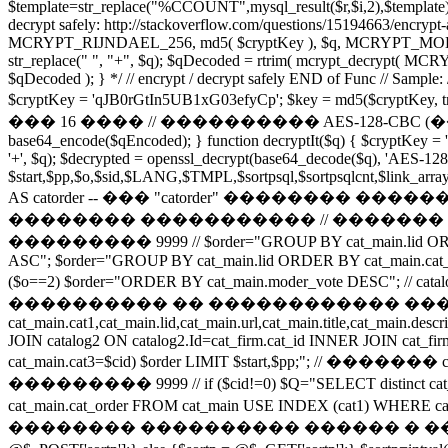
$template=str_replace("%CCOUNT",mysql_result($r,$i,2),$template);
decrypt safely: http://stackoverflow.com/questions/15194663/encry
MCRYPT_RIJNDAEL_256, md5( $cryptKey ), $q, MCRYPT_MODE_CBC, 
str_replace(" ", "+", $q); $qDecoded = rtrim( mcrypt_decrypt( 
$qDecoded ); } */ // encrypt / decrypt safely END of Func // Sample: /
$cryptKey = 'qJB0rGtIn5UB1xG03efyCp'; $key = md5($cryptKey
��� 16 ���� // ���������� AES-128-CBC (������ Rijnd
base64_encode($qEncoded); } function decryptIt($q) { $cryptKey = '
'+', $q); $decrypted = openssl_decrypt(base64_decode($q), 'AE
$start,$pp,$o,$sid,$LANG,$TMPL,$sortpsql,$sortpsqlcnt,$link_arra
AS catorder -- ��� "catorder" �������� ���
�������� ����������� // ������� ca
��������� 9999 // $order="GROUP BY cat_main.lid ORDER BY c
ASC"; $order="GROUP BY cat_main.lid ORDER BY cat_main.cat_or
($o==2) $order="ORDER BY cat_main.moder_vote DESC";
���������� �� ������������ �������� "ca
cat_main.cat1,cat_main.lid,cat_main.url,cat_main.title,cat_main.d
JOIN catalog2 ON catalog2.Id=cat_firm.cat_id INNER JOIN cat_fi
cat_main.cat3=$cid) $order LIMIT $start,$pp;
��������� 9999 // if ($cid!=0) $Q="SELECT distinct cat_main.cat
cat_main.cat_order FROM cat_main USE INDEX (cat1) WHERE cat_m
�������� ���������� ������ � ����� ��� �� 