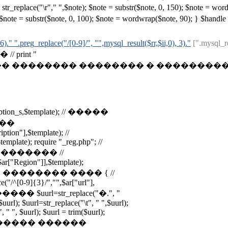
 $note = str_replace("\r"," ",$note); $note = substr($note, 0, 150)
note, 0, 100); $note = wordwrap($note, 90); } $handle = explod
6)." ".preg_replace("/[0-9]/", "",mysql_result($rr,$ii,0), 3)."
[".mysql_re
rint "
������ �������� � ��������� /* if ($tota
ription_s,$template); // �����
���
tion"],$template); //
mplate); require "_reg.php"; //
������ //
r["Region"]],$template);
���� �� �������� ���� { //
"/^[0-9]{3}/","",$ar["url"],
�� $uurl=str_replace("�.", "
$uurl); $uurl=str_replace("\t", " ",$uurl);
 " ", $uurl); $uurl = trim($uurl);
rl); // ������ ������