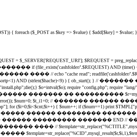
_POST)) { foreach ($_POST as $key => $value) { $add[$key] = $value; } 
RVER['REQUEST_URI']; $REQUEST = preg_replace("/[^-\^\w
s('cashfolder/'.$REQUEST) AND (time() + 43200) < fi
������� ���� // echo "cache read"; readfile('cashfolder/
rtp<1) AND (strlen($hache)<9) ) { ob_start(); } /
l.php";die();} $o=intval($o); require "config.php"; require "la
� ������� �� ���������� $r=mysql_query("SELE
die(mysql_error()); $num=0; $t_i1=0; // ������� ����
op"]; for ($i=0;$i<$cnt;$i++) { $num++; if ($num==1) print $TMPL["pa
", $str, 3); // ������� ������ ��������� ������� if ($ci
���� ������ ��������� ������� END /
 $template=str_replace("%CTITLE",mysql_result($
����� $template=str_replace("%CID",mysql_result($r,$i,1),$temp