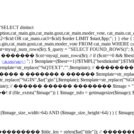
ECT distinct
description,cat_main.gin,cat_main.gout,cat_main.moder_vote, cat_ma
2=$cid OR cat_main.cat3=$cid) $order LIMIT $start,$pp;"; } } else
_main.gin,cat_main.gout,cat_main.moder_vote FROM cat_main WHERE cat
tpsqlcnt=mysql_num_rows($r); $_query = "SELECT FOUND_ROWS()"; $_r
/ ���� ������� $cnt=mysql_num_rows($r); // if ($cnt==0 && $best!
"
"; } $template=($best==1)?$TMPL["bestlinksbit"]:$TMP
[
".$LANG["edit"]."
]
nksbit"]; $template=str_replace("%QTEXT","",$template);
// �������� � ������� � ������ $template=str_replace("%I
=str_replace("%GIN",$ar["gin"],$template); $template=str_replace("%
"],$template); // ������ ������ �������� $image = "i
ge")) { $image_info = getimagesize($image); $image_type
 (($image_size_width>64) AND ($image_size_height>64) ) ) { $imagep
��� $title_len = strlen($ar["title"]); // ������