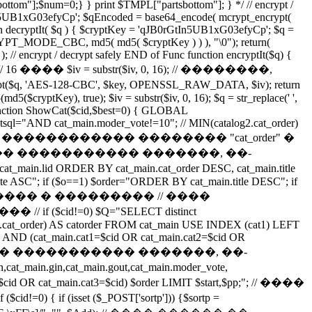
ottom"];$num=0;} } print $TMPL["partsbottom"]; } */ // encrypt /
rGtIn5UB1xG03efyCp'; $qEncoded = base64_encode( mcrypt_encrypt(
ecryptIt( $q ) { $cryptKey = 'qJB0rGtIn5UB1xG03efyCp'; $q =
YPT_MODE_CBC, md5( md5( $cryptKey ) ) ), "\0"); return(
 ); // encrypt / decrypt safely END of Func function encryptIt($q) {
); // 16 ���� $iv = substr($iv, 0, 16); // ��������,
'AES-128-CBC', $key, OPENSSL_RAW_DATA, $iv); return
cryptKey), true); $iv = substr($iv, 0, 16); $q = str_replace(' ',
unction ShowCat($cid,$best=0) { GLOBAL
estsql="AND cat_main.moder_vote!=10"; // MIN(catalog2.cat_order)
�� �� ������������ �������� "cat_order" �
���� ����������� �������, ��-
ain.lid ORDER BY cat_main.cat_order DESC, cat_main.title
 ASC"; if ($o==1) $order="ORDER BY cat_main.title DESC"; if
�� ��� ��������� � ��������� // ����
id!=0) $Q="SELECT distinct
alog2.cat_order) AS catorder FROM cat_main USE INDEX (cat1) LEFT
ql AND (cat_main.cat1=$cid OR cat_main.cat2=$cid OR
���� ������ ����������� �������, ��-
cat_main.gin,cat_main.gout,cat_main.moder_vote,
cid OR cat_main.cat3=$cid) $order LIMIT $start,$pp;"; // ����
et ($_POST['sortp'])) {$sortp =