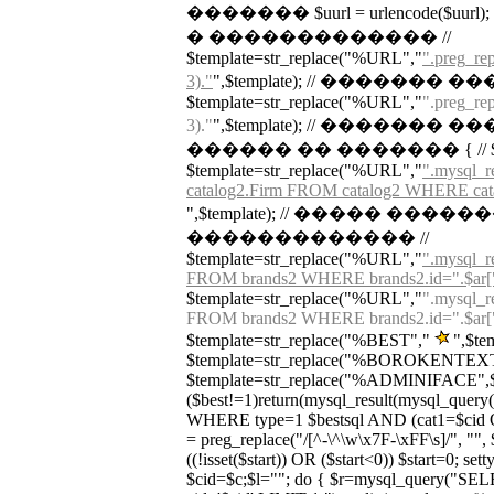
������� $uurl = urlencode($
� ������������� //
$template=str_replace("%URL","
".preg_rep
3)."
",$template); // �������
$template=str_replace("%URL","
".preg_rep
3)."
",$template); // ������� �
������ �� ������� { // $url_tmp
$template=str_replace("%URL","
".mysql_
catalog2.Firm FROM catalog2 WHERE cata
",$template); // ����� ����
������������� //
$template=str_replace("%URL","
".mysql_r
FROM brands2 WHERE brands2.id=".$ar["ur
$template=str_replace("%URL","
".mysql_r
FROM brands2 WHERE brands2.id=".$ar["ur
$template=str_replace("%BEST","
",$te
$template=str_replace("%BOROKENTEXT"
$template=str_replace("%ADMINIFACE",$adm
($best!=1)return(mysql_result(mysql_que
WHERE type=1 $bestsql AND (cat1=$cid OR
= preg_replace("/[^-\^\w\x7F-\xFF\s]/", "", $c
((!isset($start)) OR ($start<0)) $start=0; set
$cid=$c;$l=""; do { $r=mysql_query("S