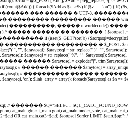
ntval($sortp); $Add = @$_POST['Add']; $Add = preg_replace("/[
nt($Add)) { foreach($Add as $k=>$v) if ($v==="on") { if( (!
� �������� ��� ������ � UTF-8, ����
 ��������� ��������� ������ window
���������, ����� rawurldecode() ������������ 
 (!empty($k)) ) // ����� ������ �� ������� { $sortpsql 
_GET['sort'])) {$sortpsql=decryptIt($_GET['sort']); } 
���� � ����������� ��������� � $_POST: $araytosql = $sort
ce("( ", "", $araytosql); $araytosql = str_replace(" )", "", $araytosql); 
", $araytosql); $araytosql = str_replace("'%", "", $araytosql); $araytosq
����� ������ $araytosql = explode("|", trim($araytosql)); $
$araytosql); // ������ ������� $araytosql = arra
($araytosql); // ���������� ����� � �������
0, $araytosql, 'on'); $link_array = array(); foreach($araytosql as $n => $
l; // ������� $Q="SELECT SQL_CALC_FOUND_ROWS d
description,cat_main.gin,cat_main.gout,cat_main.moder_vote, cat_ma
=$cid OR cat_main.cat3=$cid) $sortpsql $order LIMIT $start,$pp;"; /