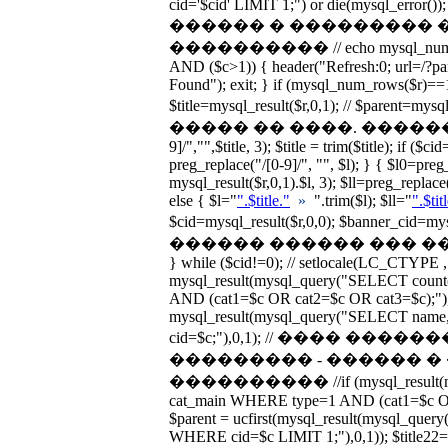
cid='$cid' LIMIT 1;") or die(mysql_error())
������ � ��������� 
���������� // echo mysql_num_rows
AND ($c>1)) { header("Refresh:0; url=/?p
Found"); exit; } if (mysql_num_rows($r)==1
$title=mysql_result($r,0,1); // $parent=
����� �� ����. �������� $titl
9]/","",$title, 3); $title = trim($title); if ($c
preg_replace("/[0-9]/", "", $l); } { $l0=preg
mysql_result($r,0,1).$l, 3); $ll=preg_replace(
else { $l="
".$title."
»
".trim($l); $ll="
".$tit
$cid=mysql_result($r,0,0); $banner_cid=
������ ������ ��� �����
} while ($cid!=0); // setlocale(LC_CTYPE ,
mysql_result(mysql_query("SELECT cou
AND (cat1=$c OR cat2=$c OR cat3=$c);"),0
mysql_result(mysql_query("SELECT nam
cid=$c;"),0,1); // ���� ��
��������� - ������ 
���������� //if (mysql_result(my
cat_main WHERE type=1 AND (cat1=$c OR 
$parent = ucfirst(mysql_result(mysql_qu
WHERE cid=$c LIMIT 1;"),0,1)); $title22=uc