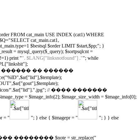
in.cat_order FROM cat_main USE INDEX (cat1) WHERE
 { $Q="SELECT cat_main.cat1,
_main.type=1 $bestsql $order LIMIT $start,$pp;"; }
esult = mysql_query($_query); $sortpsqlcnt =
=1) print "
". $LANG["linksnotfound"] ."
"; while
L["linksbit"];
 // �������� ������ �� ������
D",$ar["lid"],$template);
GOUT",$ar["gout"],$template);
con/".$ar["lid"].".jpg"; // ���� �������
 = $image_info[2]; $image_size_width = $image_info[0];
r = "
"; } else { $imagepr = "
"; } } else
��� �������� $note = str_replace("