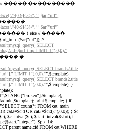
uurl); // ����� ����������
lace("/^[0-9]{3}/","",$ar["url"],
 ��������
lace("/^[0-9]{3}/","",$ar["url"],
������� } else // �����
=($ar["url"]); //
result(mysql_query("SELECT
log2.Id=$url_tmp LIMIT 1"),0,0)."
������ �
esult(mysql_query("SELECT brands2.title
l"]." LIMIT 1"),0,0)."
",$template);
esult(mysql_query("SELECT brands2.title
l"]." LIMIT 1"),0,0)."
",$template); }
mplate);
,$LANG["broken"],$template);
in,$template); print $template; } if
ry("SELECT count(*) FROM cat_main
 cat2=$cid OR cat3=$cid);"),0,0)); } $c
); $c=intval($c); $start=intval($start); if
type($start,"integer"); $pp=14;
ELECT parent,name,cid FROM cat WHERE