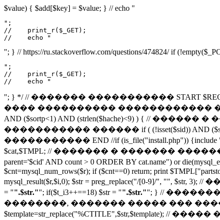
$value) { $add[$key] = $value; } // echo "
";

//    print_r($_GET);

//    echo "
"; } // https://ru.stackoverflow.com/questions/474824/ if (!empty($
";

//    print_r($_GET);

//    echo "
"; } */ // ������� ����������� START $REQUEST = $_SE
���� ���������� ������������ ������� if (file_exist
AND ($sortp<1) AND (strlen($hache)<9) ) { // ������ � 
����������� ������ if ( (!isset($sid)) AND ($so
����������� END //if (is_file("install.php")) {include "instal
$cat,$TMPL; // ������� � ������� ����������
parent='$cid' AND count > 0 ORDER BY cat.name") or 
$cnt=mysql_num_rows($r); if ($cnt==0) return; print $TMPL["partst
mysql_result($r,$i,0); $str = preg_replace("/[0-9]/", "
= "
".$str."
"; if($t_i3++==18) $str = "
".$str."
"; } // ���
��������, ������� ����� ��� ���������� ���� //
$template=str_replace("%CTITLE",$str,$template); // ����� �