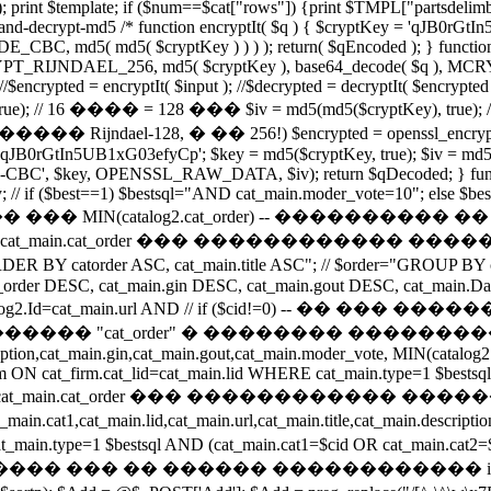
 print $template; if ($num==$cat["rows"]) {print $TMPL["partsdelimb
pt-and-decrypt-md5 /* function encryptIt( $q ) { $cryptKey = 'qJB0
md5( md5( $cryptKey ) ) ) ); return( $qEncoded ); } function d
MCRYPT_RIJNDAEL_256, md5( $cryptKey ), base64_decode( $q ), MCR
/$encrypted = encryptIt( $input ); //$decrypted = decryptIt( $encrypted
, true); // 16 ���� = 128 ��� $iv = md5(md5($cryptKey), true
ael-128, � �� 256!) $encrypted = openssl_encrypt($q, 
qJB0rGtIn5UB1xG03efyCp'; $key = md5($cryptKey, true); $iv = md5(md5($
S-128-CBC', $key, OPENSSL_RAW_DATA, $iv); return $qDecoded; } f
y; // if ($best==1) $bestsql="AND cat_main.moder_vote=10"; else $b
���� ��� MIN(catalog2.cat_order) -- ��������
t_main.cat_order ��� ������������ ��
atorder ASC, cat_main.title ASC"; // $order="GROUP BY cat_m
der DESC, cat_main.gin DESC, cat_main.gout DESC, cat_main.Date
 // catalog2.Id=cat_main.url AND // if ($cid!=0) -- 
t_order" � �������� ����������� // if ($c
escription,cat_main.gin,cat_main.gout,cat_main.moder_vote, MIN(cat
rm ON cat_firm.cat_lid=cat_main.lid WHERE cat_main.type=1 $bests
"; // ������� cat_main.cat_order ��� ��������
1,cat_main.lid,cat_main.url,cat_main.title,cat_main.description,
ain.type=1 $bestsql AND (cat_main.cat1=$cid OR cat_main.cat2=$
������ ������������ if ($cid!=0) { if (iss