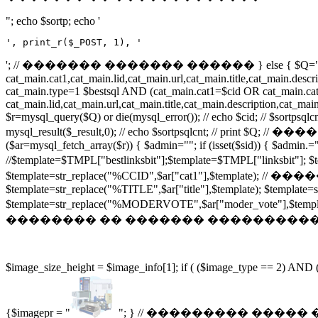
"; echo $sortp; echo '
', print_r($_POST, 1), '
'; // ������� ������� ������ } else { $Q="SEL
cat_main.cat1,cat_main.lid,cat_main.url,cat_main.title,cat_main.
cat_main.type=1 $bestsql AND (cat_main.cat1=$cid OR cat_main.cat
cat_main.lid,cat_main.url,cat_main.title,cat_main.description,cat
$r=mysql_query($Q) or die(mysql_error()); // echo $cid; // $sor
mysql_result($_result,0); // echo $sortpsqlcnt; // print $Q; /
($ar=mysql_fetch_array($r)) { $admin=""; if (isset($sid)) { $admin.=
//$template=$TMPL["bestlinksbit"];$template=$TMPL["li
$template=str_replace("%CCID",$ar["cat1"],$template); 
$template=str_replace("%TITLE",$ar["title"],$template); $template
$template=str_replace("%MODERVOTE",$ar["moder_vote
�������� �� ������� �����������! if (file_exists("$ima
$image_size_height = $image_info[1]; if ( ($image_type == 2) AND
{$imagepr = "
"; } // ��������� ����� ������