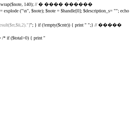
; $note = wordwrap($note, 140); // � ���� ������
e ("\n", $note); $note = $handle[0]; $description_s= ""; echo
sult($rr,$ii,2)."]
"; } if (!empty($cntr)) { print " ";} // �����
l>0) { print "