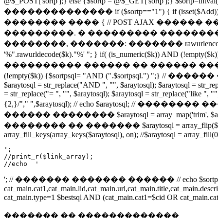
@$_POST['sortp'];} else {$sortp = @$_GET['sortp'];} $sortp=i
�������������� if ($sortp=="1") { if (isset($Add)) if (cou
�������� ���� { // POST AJAX �����
���������. � ��������� ���������
��������, �������: ������� rawurlencode() �
'%".rawurldecode($k)."%' "; } if( (is_numeric($k)) AND
���������� ������ �� ������ ������������ if (isset($
(!empty($k)) {$sortpsql= "AND (".$sortpsql.") ";} // ��
$araytosql = str_replace("AND ", "", $araytosql); $araytosql = str_repla
= str_replace("= ", "", $araytosql); $araytosql = str_replace("like ", "
{2,}/"," ",$araytosql); // echo $araytosql; // �������� ��
������ �������� $araytosql = array_map('trim', 
�������� �� ������� $araytosql = array_flip
array_fill_keys(array_keys($araytosql), on); //$araytosql = array_fill(
';

//print_r($link_array);

//echo  '
'; // ������� ������� ������ // echo $sortpsq
cat_main.cat1,cat_main.lid,cat_main.url,cat_main.title,cat_main.
cat_main.type=1 $bestsql AND (cat_main.cat1=$cid OR cat_main.cat2
������� �� �������������