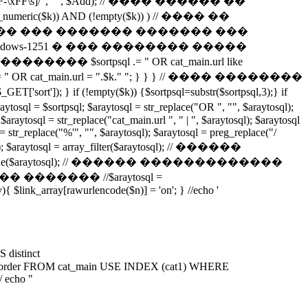
^-\^\w\x7F-\xFF\s]/", "", $Add); // ���� ������ ��
is_numeric($k)) AND (!empty($k)) ) // ���� ��
����� ��� ������� ������� ���
s-1251 � ��� �������� �����
$sortpsql .= " OR cat_main.url like
.= " OR cat_main.url = ".$k." "; } } } // ���� ��������
if (!empty($k)) {$sortpsql=substr($sortpsql,3);} if
psql; $araytosql = str_replace("OR ", "", $araytosql);
$araytosql = str_replace("cat_main.url ", " | ", $araytosql); $araytosql
l = str_replace("%'", "", $araytosql); $araytosql = preg_replace("/
araytosql = array_filter($araytosql); // ������
y_unique($araytosql); // ������ �������������
� ������� //$araytosql =
v){ $link_array[rawurlencode($n)] = 'on'; } //echo '
istinct
in.cat_order FROM cat_main USE INDEX (cat1) WHERE
/ echo "