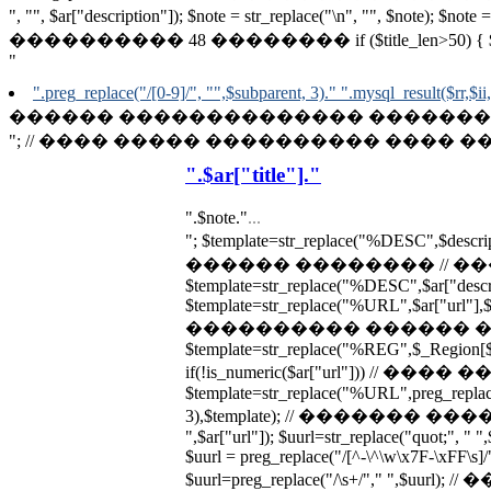
", "", $ar["description"]); $note = str_replace("\n", "", $note);
���������� 48 �������� if ($title_len>50) { $note = substr($
"
".preg_replace("/[0-9]/", "",$subparent, 3)." ".mysql_result($rr,$ii,
������ �������������� �������� // p
"; // ���� ����� ���������� ���� ��� ��
".$ar["title"]."
".$note."
...
"; $template=str_replace("%DESC",$desc
������ �������� // �
$template=str_replace("%DESC",$ar["descrip
$template=str_replace("%URL",$ar["url"],$te
���������� ������ ��
$template=str_replace("%REG",$_Region[$a
if(!is_numeric($ar["url"])) // 
$template=str_replace("%URL",preg_replace(
3),$template); // ������� ������
",$ar["url"]); $uurl=str_replace("quot;", " ",
$uurl = preg_replace("/[^-\^\w\x7F-\xFF\s]/",
$uurl=preg_replace("/\s+/"," ",$uu