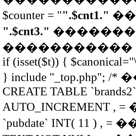
$counter = "
".$cnt1."
��
".$cnt3."
������� "; $
�����������
if (isset($t)) { $canonical="
} include "_top.php"; 
CREATE TABLE `brands2` 
AUTO_INCREMENT 
`pubdate` INT( 11 ) 