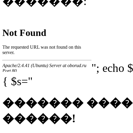
�������:
"; echo $
{ $s="
������� ���
������!