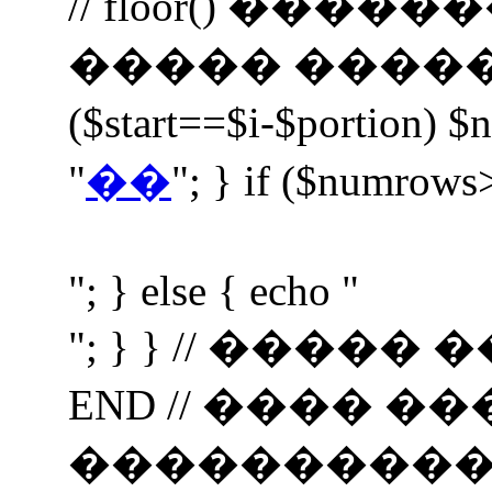
// floor() ���
����� ����� $nav 
($start==$i-$portion) $
"
��
"; } if ($numrows
"; } else { echo "
"; } } // ���
END // ���� �
���������� if (i