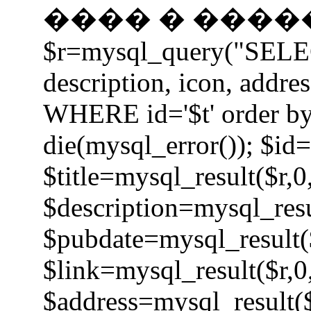
���� � �����
$r=mysql_query("SELECT 
description, icon, addre
WHERE id='$t' order by
die(mysql_error()); $id=
$title=mysql_result($r,0
$description=mysql_resu
$pubdate=mysql_result($
$link=mysql_result($r,0
$address=mysql_result($