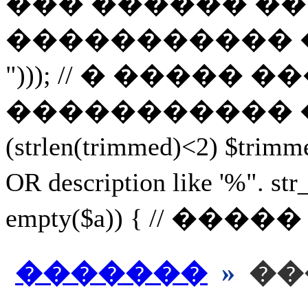
��� ������ ��
����������� ������, 
"))); // � ���
����������� ������ 
(strlen(trimmed)<2) $
OR description like '%
empty($a)) { // ���
�������
»
��