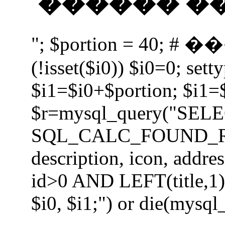
������ �� 
"; $portion = 40;
(!isset($i0)) $i0=0; setty
$i1=$i0+$portion; $i1=
$r=mysql_query("SEL
SQL_CALC_FOUND_ROWS 
description, icon, add
id>0 AND LEFT(title,1) 
$i0, $i1;") or die(mysql_