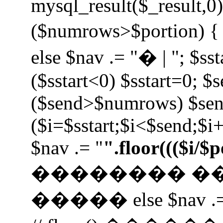
mysql_result($_result,0);
($numrows>$portion) { i
else $nav .= "� | "; $sst
($sstart<0) $sstart=0; $
($send>$numrows) $se
($i=$sstart;$i<$send;$i+
$nav .= "
".floor((($i/$
�������� �
����� else $nav .=