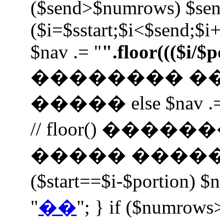
($send>$numrows) $se
($i=$sstart;$i<$send;$i+
$nav .= "
".floor((($i/$
�������� �
����� else $nav .=
// floor() ���
����� ����� $nav 
($start==$i-$portion) $
"
��
"; } if ($numrows