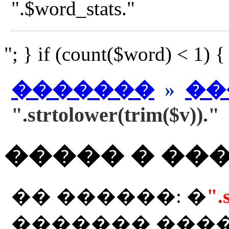
".$word_stats."
"; } if (count($word) < 1) 
�������
»
��
".strtolower(trim($v))."
����� � ��
�� ������: �
".
������� ���