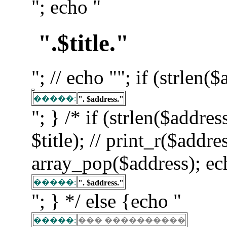
"; echo "
".$title."
"; // echo ""; if (strlen(
�����:
". $address."
"; } /* if (strlen($addre
$title); // print_r($addre
array_pop($address); ec
�����:
". $address."
"; } */ else {echo "
�����:
��� ����������