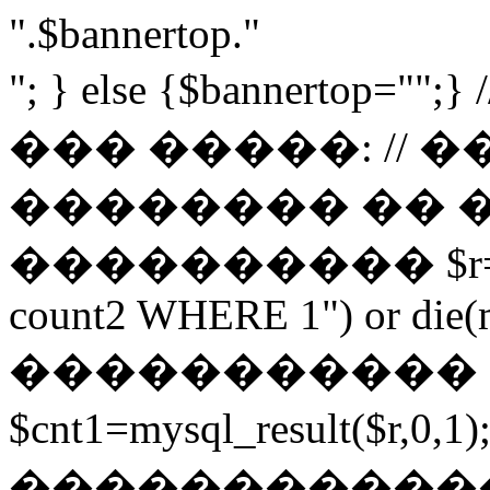
".$bannertop."
"; } else {$bannerto
��� �����: // 
�������� �� 
���������� $r=mysq
count2 WHERE 1") or die(my
����������� 
$cnt1=mysql_result($r,
������������ $cnt3=