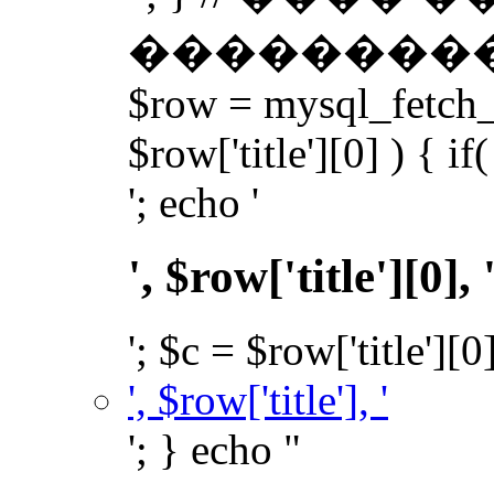
��������� �
$row = mysql_fetch_a
$row['title'][0] ) { if(
'; echo '
', $row['title'][0], 
'; $c = $row['title'][0
', $row['title'], '
'; } echo "