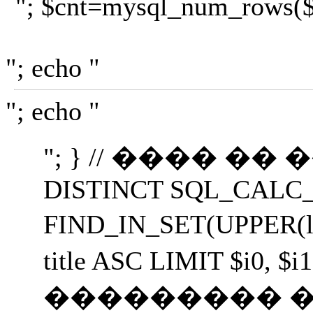
"; $cnt=mysql_num_rows($r);
"; echo "
"; echo "
"; } // ���� �� ����
DISTINCT SQL_CALC_FOUN
FIND_IN_SET(UPPER(le
title ASC LIMIT $i
��������� ��������