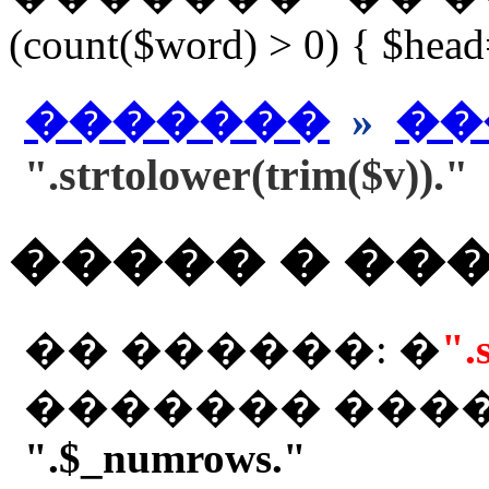
(count($word) > 0) { $hea
�������
»
��
".strtolower(trim($v))."
����� � ��
�� ������: �
".
������� ���
".$_numrows."