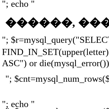
"; echo "
������, ��
"; $r=mysql_query("SELEC
FIND_IN_SET(upper(lette
ASC") or die(mysql_error())
"; $cnt=mysql_num_rows($r)
"; echo "