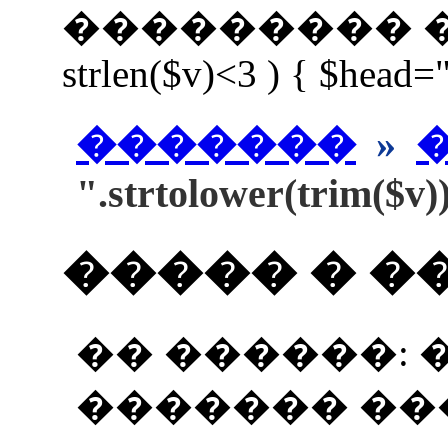
��������� ����
strlen($v)<3 ) { $head=
�������
»
".strtolower(trim($v)
����� � �
�� ������: 
������� ��