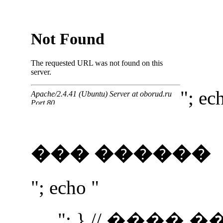
"; ec
��� ������
"; echo "
"; } // ����