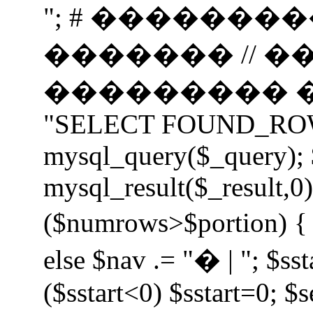
"; # �������
������� // 
��������� ���
"SELECT FOUND_ROWS(
mysql_query($_query);
mysql_result($_result,0);
($numrows>$portion) { i
else $nav .= "� | "; $sst
($sstart<0) $sstart=0; $