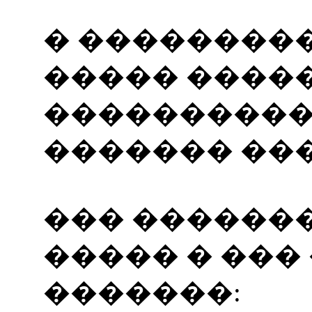
� ��������
����� �����
����������
������� ���
��� ������
����� � ��
�������: