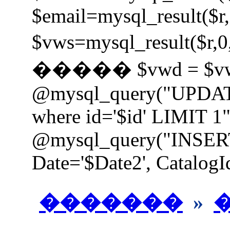
$email=mysql_result($r,
$vws=mysql_result
����� $vwd = $vw
@mysql_query("UPDAT
where id='$id' LIMIT 1"
@mysql_query("INSER
Date='$Date2', CatalogId
�������
»