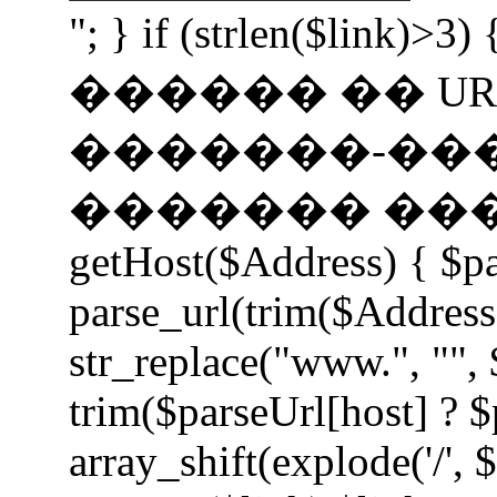
"; } if (strlen($li
������ �� UR
�������-��
������� �����
getHost($Address) { $p
parse_url(trim($Address
str_replace("www.", "", 
trim($parseUrl[host] ? $
array_shift(explode('/', 