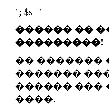
"; $s="
������ �� �
���������!
�� �������
������� ���
������ ���
����.