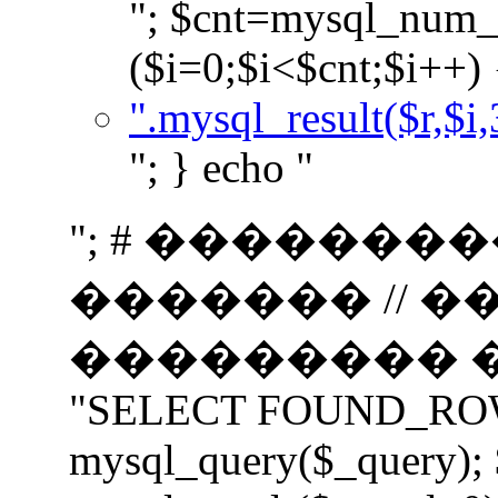
"; $cnt=mysql_num_r
($i=0;$i<$cnt;$i++) 
".mysql_result($r,$i,
"; } echo "
"; # �������
������� // 
��������� ���
"SELECT FOUND_ROWS(
mysql_query($_query);