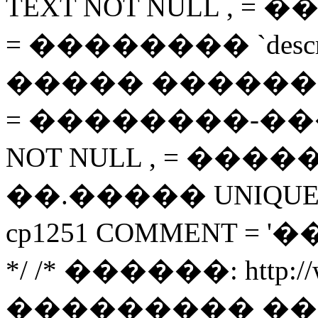
TEXT NOT NULL , = ���
= �������� `descript
����� �������� `i
= ��������-�����
NOT NULL , = ����� `
��.����� UNIQUE ( `
cp1251 COMMENT =
*/ /* ������: http://ww
��������� ��