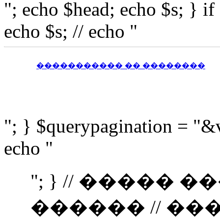
"; echo $head; echo $s; } i
echo $s; // echo "
����������� �� ��������
"; } $querypagination = "&
echo "
"; } // �����
������ // �