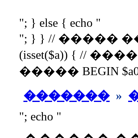
"; } else { echo "
"; } } // �����
(isset($a)) { //
����� BEGIN $a0=$a;
�������
»
"; echo "