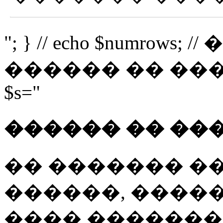
"; } // echo $numro
������ �� �������
$s="
������ �� ��
�� ������� �
������, �����
���� �������