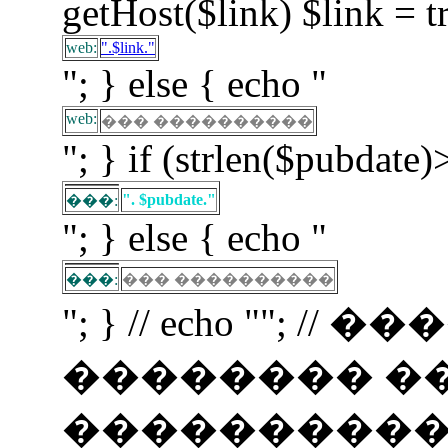
getHost($link) $link = t
web:
".$link."
"; } else { echo "
web:
��� ����������
"; } if (strlen($pubdate)
". $pubdate."
���:
"; } else { echo "
���:
��� ����������
"; } // echo ""; 
�������� �
�����������! if (f