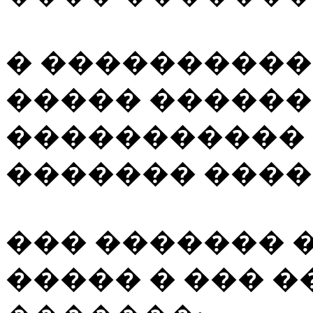
� ����������
����� ������
�����������
������� ����
��� ������� 
����� � ��� 