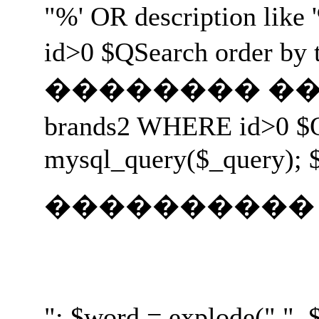
"%' OR description like 
id>0 $QSearch orde
�������� ���� ����
brands2 WHERE id>0 
mysql_query($_query); $
����������
"; $word = explode(" ",