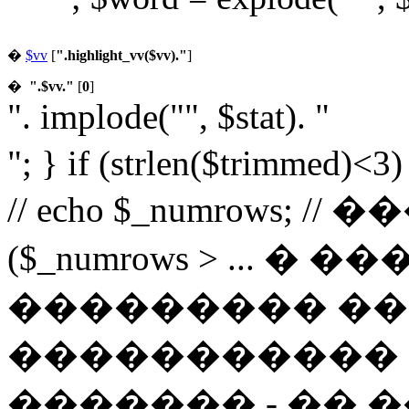
�
$vv
[
".highlight_vv($vv)."
]
�
".$vv."
[
0
]
". implode("", $stat). "
"; } if (strlen($trimmed)<3
// echo $_numrows; /
($_numrows > ... 
��������� ��
����������� 
������� - �� �