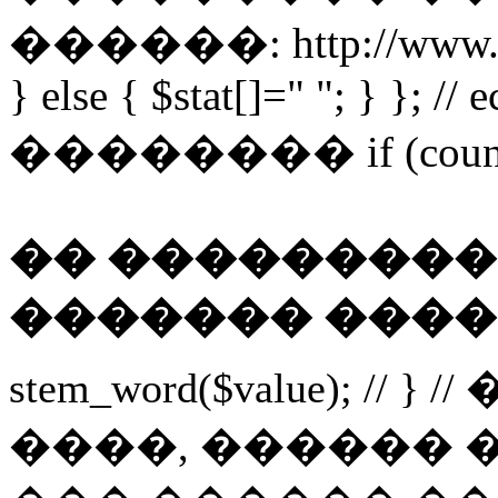
������: http://www.obor
} else { $stat[]=" "; } }; //
�������� if (count($wo
�� ���������
������� ����
stem_word($value); // } 
����, ������ 