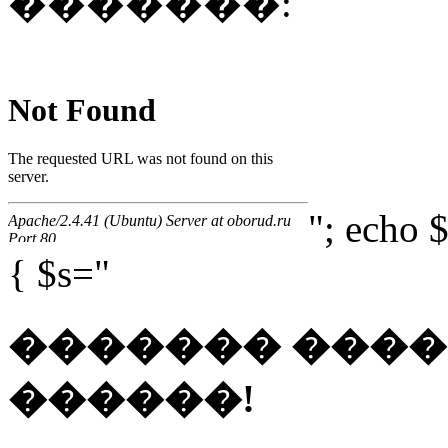
�������:
"; echo $
{ $s="
������� ���
������!