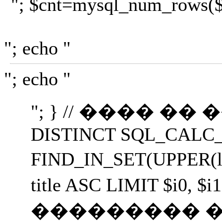
"; $cnt=mysql_num_rows($r);
"; echo "
"; echo "
"; } // ���� �� ����
DISTINCT SQL_CALC_FOUN
FIND_IN_SET(UPPER(le
title ASC LIMIT $i
��������� ��������