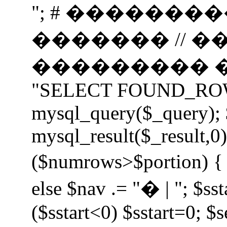
"; # �������
������� // 
��������� ���
"SELECT FOUND_ROWS(
mysql_query($_query);
mysql_result($_result,0);
($numrows>$portion) { i
else $nav .= "� | "; $sst
($sstart<0) $sstart=0; $