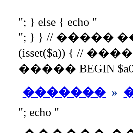
"; } else { echo "
"; } } // �����
(isset($a)) { //
����� BEGIN $a0=$a;
�������
»
"; echo "