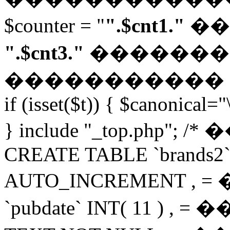
$counter = "
".$cnt1."
��
".$cnt3."
������� "; $
�����������
if (isset($t)) { $canonical="
} include "_top.php"; 
CREATE TABLE `brands2` 
AUTO_INCREMENT 
`pubdate` INT( 11 ) 