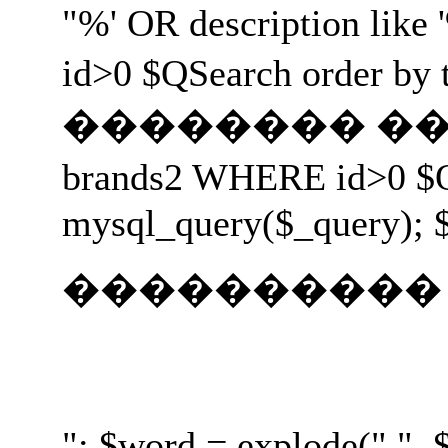
"%' OR description like 
id>0 $QSearch orde
�������� ���� ����
brands2 WHERE id>0 
mysql_query($_query); $
����������
"; $word = explode(" ",