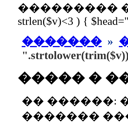
��������� ����
strlen($v)<3 ) { $head=
�������
»
".strtolower(trim($v)
����� � �
�� ������: 
������� ��