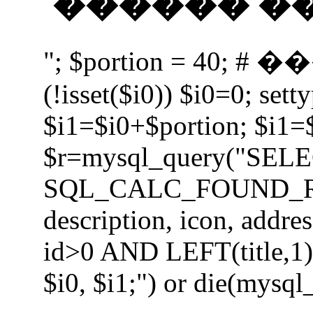
������ �� 
"; $portion = 40;
(!isset($i0)) $i0=0; setty
$i1=$i0+$portion; $i1=
$r=mysql_query("SEL
SQL_CALC_FOUND_ROWS 
description, icon, add
id>0 AND LEFT(title,1) 
$i0, $i1;") or die(mysql_