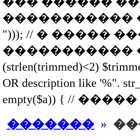
��� ������ ��
����������� ������, 
"))); // � ���
����������� ������ 
(strlen(trimmed)<2) $
OR description like '%
empty($a)) { // ���
�������
»
��