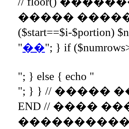
// floor() ���
����� ����� $nav 
($start==$i-$portion) $
"
��
"; } if ($numrows
"; } else { echo "
"; } } // ���
END // ���� �
���������� if (i