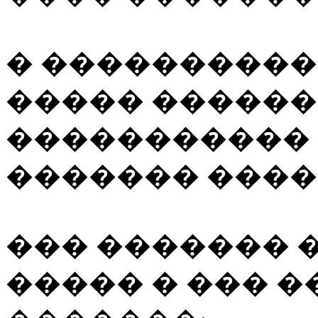
� ����������
����� ������
�����������
������� ����
��� ������� 
����� � ��� 