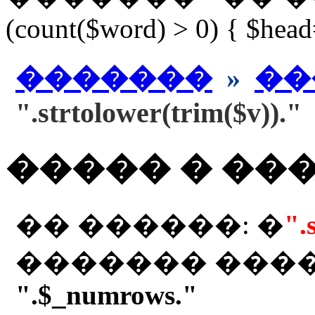
(count($word) > 0) { $hea
�������
»
��
".strtolower(trim($v))."
����� � ��
�� ������: �
".
������� ���
".$_numrows."