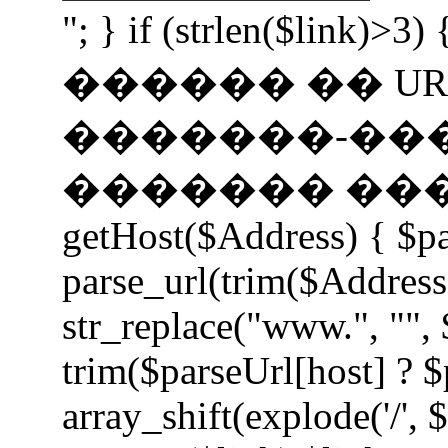
"; } if (strlen($li
������ �� UR
�������-��
������� �����
getHost($Address) { $p
parse_url(trim($Address
str_replace("www.", "", 
trim($parseUrl[host] ? $
array_shift(explode('/', 