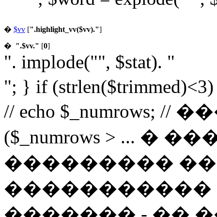
�
$vv
[
".highlight_vv($vv)."
]
�
".$vv."
[
0
]
". implode("", $stat). "
"; } if (strlen($trimmed)<3
// echo $_numrows; /
($_numrows > ... 
��������� ��
����������� 
������� - �� �