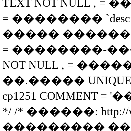
TEXT NOT NULL , = ���
= �������� `descript
����� �������� `i
= ��������-�����
NOT NULL , = ����� `
��.����� UNIQUE ( `
cp1251 COMMENT =
*/ /* ������: http://ww
��������� ��