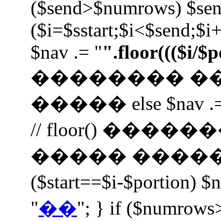
($send>$numrows) $se
($i=$sstart;$i<$send;$i+
$nav .= "
".floor((($i/$
�������� �
����� else $nav .=
// floor() ���
����� ����� $nav 
($start==$i-$portion) $
"
��
"; } if ($numrows