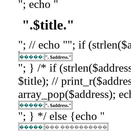
"; echo "
".$title."
"; // echo ""; if (strlen(
�����:
". $address."
"; } /* if (strlen($addre
$title); // print_r($addre
array_pop($address); ec
�����:
". $address."
"; } */ else {echo "
�����:
��� ����������