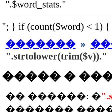
".$word_stats."
"; } if (count($word) < 1) 
�������
»
��
".strtolower(trim($v))."
����� � ��
�� ������: �
".
������� ���