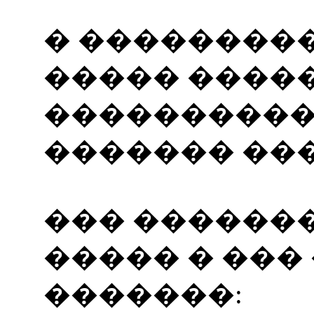
� ��������
����� �����
����������
������� ���
��� ������
����� � ��
�������: