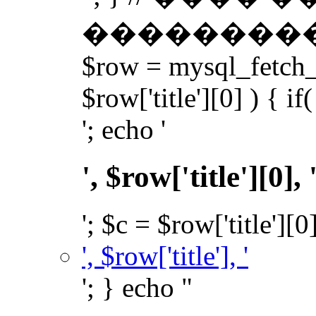
��������� �
$row = mysql_fetch_a
$row['title'][0] ) { if(
'; echo '
', $row['title'][0], 
'; $c = $row['title'][0
', $row['title'], '
'; } echo "