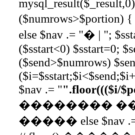
mysql_result($_result,0);
($numrows>$portion) { i
else $nav .= "� | "; $sst
($sstart<0) $sstart=0; $
($send>$numrows) $se
($i=$sstart;$i<$send;$i+
$nav .= "
".floor((($i/$
�������� �
����� else $nav .=