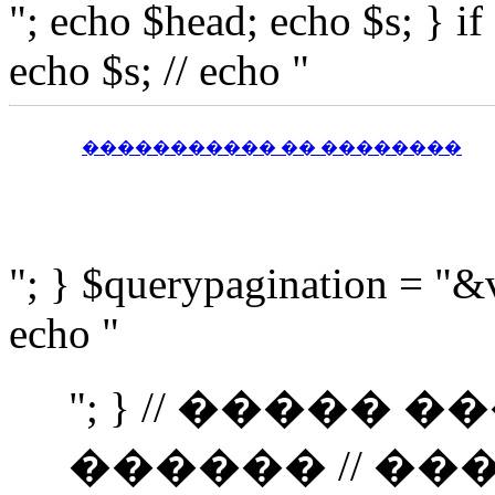
"; echo $head; echo $s; } i
echo $s; // echo "
����������� �� ��������
"; } $querypagination = "&
echo "
"; } // �����
������ // �