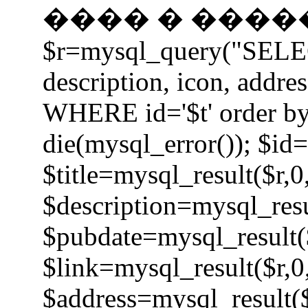
���� � �����
$r=mysql_query("SELECT 
description, icon, addre
WHERE id='$t' order by
die(mysql_error()); $id=
$title=mysql_result($r,0
$description=mysql_resu
$pubdate=mysql_result($
$link=mysql_result($r,0
$address=mysql_result($