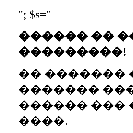
"; $s="
������ �� �
���������!
�� �������
������� ���
������ ���
����.