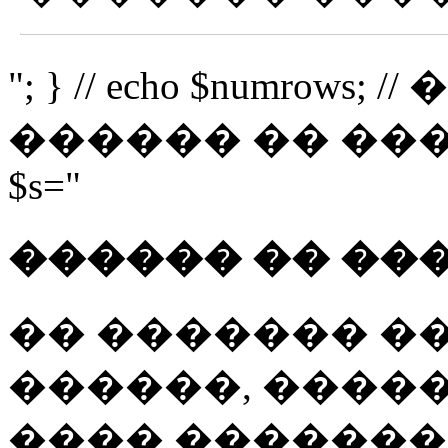
"; } // echo $numro
������ �� �������
$s="
������ �� ��
�� ������� �
������, �����
���� �������