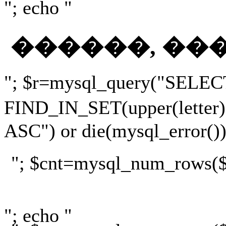
"; echo "
������, ��
"; $r=mysql_query("SELEC
FIND_IN_SET(upper(lette
ASC") or die(mysql_error())
"; $cnt=mysql_num_rows($r)
"; echo "