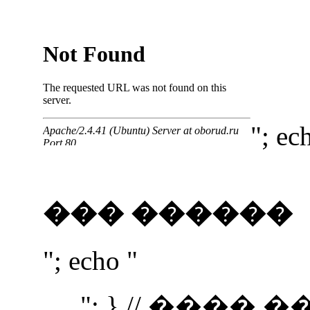
"; ec
��� ������
"; echo "
"; } // ����