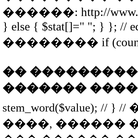
������: http://www.obor
} else { $stat[]=" "; } }; //
�������� if (count($wo
�� ���������
������� ����
stem_word($value); // } 
����, ������ 