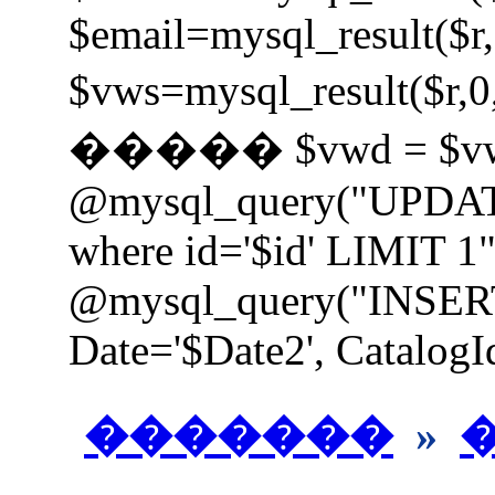
$email=mysql_result($r,
$vws=mysql_result
����� $vwd = $vw
@mysql_query("UPDAT
where id='$id' LIMIT 1"
@mysql_query("INSER
Date='$Date2', CatalogId
�������
»