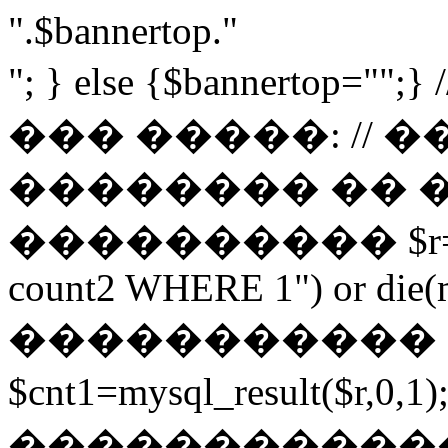
".$bannertop."
"; } else {$bannerto
��� �����: // 
�������� �� 
���������� $r=mysq
count2 WHERE 1") or die(my
����������� 
$cnt1=mysql_result($r,
������������ $cnt3=