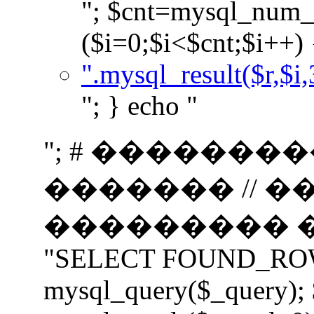
"; $cnt=mysql_num_r
($i=0;$i<$cnt;$i++) 
".mysql_result($r,$i,
"; } echo "
"; # �������
������� // 
��������� ���
"SELECT FOUND_ROWS(
mysql_query($_query);