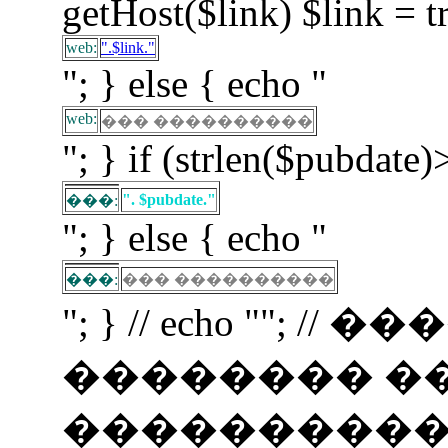
getHost($link) $link = t
web:
".$link."
"; } else { echo "
web:
��� ����������
"; } if (strlen($pubdate)
". $pubdate."
���:
"; } else { echo "
���:
��� ����������
"; } // echo ""; 
�������� �
�����������! if (f