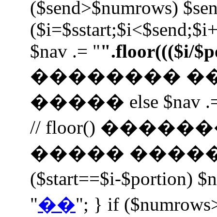
($send>$numrows) $se
($i=$sstart;$i<$send;$i+
$nav .= "
".floor((($i/$
�������� �
����� else $nav .=
// floor() ���
����� ����� $nav 
($start==$i-$portion) $
"
��
"; } if ($numrows