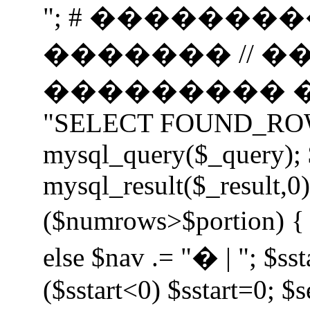
"; # �������
������� // 
��������� ���
"SELECT FOUND_ROWS(
mysql_query($_query);
mysql_result($_result,0);
($numrows>$portion) { i
else $nav .= "� | "; $sst
($sstart<0) $sstart=0; $