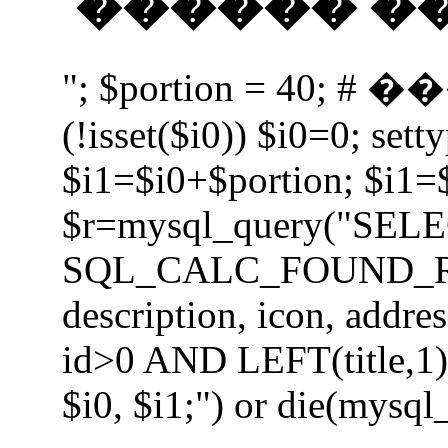
������ �� 
"; $portion = 40;
(!isset($i0)) $i0=0; setty
$i1=$i0+$portion; $i1=
$r=mysql_query("SEL
SQL_CALC_FOUND_ROWS 
description, icon, add
id>0 AND LEFT(title,1) 
$i0, $i1;") or die(mysql_