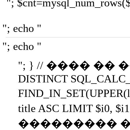
"; $cnt=mysql_num_rows($r);
"; echo "
"; echo "
"; } // ���� �� ����
DISTINCT SQL_CALC_FOUN
FIND_IN_SET(UPPER(le
title ASC LIMIT $i
��������� ��������