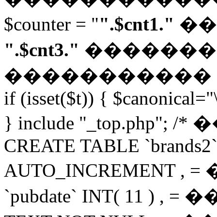
$counter = "
".$cnt1."
��
".$cnt3."
������� "; $
�����������
if (isset($t)) { $canonical="
} include "_top.php"; 
CREATE TABLE `brands2` 
AUTO_INCREMENT 
`pubdate` INT( 11 ) 