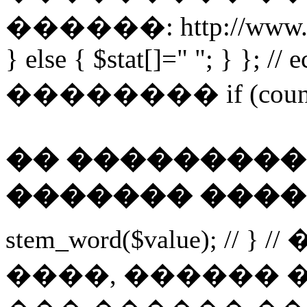
������: http://www.obor
} else { $stat[]=" "; } }; //
�������� if (count($wo
�� ���������
������� ����
stem_word($value); // } 
����, ������ 