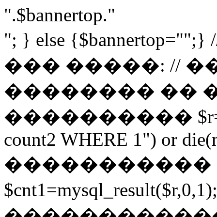
".$bannertop."
"; } else {$bannerto
��� �����: // 
�������� �� 
���������� $r=mysq
count2 WHERE 1") or die(my
����������� 
$cnt1=mysql_result($r,
������������ $cnt3=