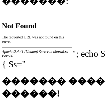
�������:
"; echo $
{ $s="
������� ���
������!