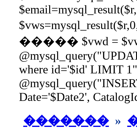
$email=mysql_result($r,
$vws=mysql_result
����� $vwd = $vw
@mysql_query("UPDAT
where id='$id' LIMIT 1"
@mysql_query("INSER
Date='$Date2', CatalogId
�������
»