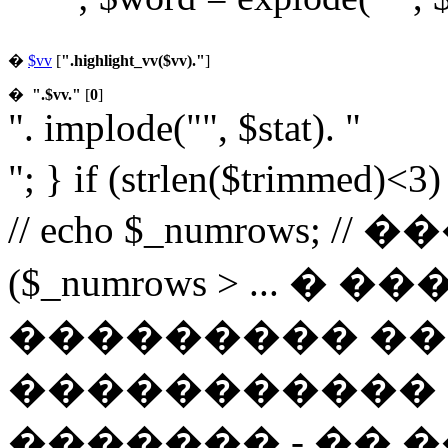
�
$vv
[
".highlight_vv($vv)."
]
�
".$vv."
[
0
]
". implode("", $stat). "
"; } if (strlen($trimmed)<3
// echo $_numrows; /
($_numrows > ... 
��������� ��
����������� 
������� - �� �