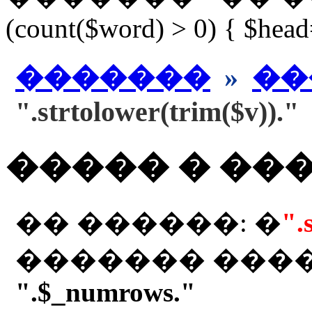
(count($word) > 0) { $hea
�������
»
��
".strtolower(trim($v))."
����� � ��
�� ������: �
".
������� ���
".$_numrows."