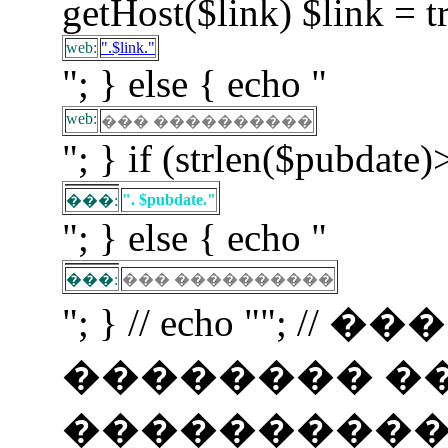
getHost($link) $link = t
web:
".$link."
"; } else { echo "
web:
��� ����������
"; } if (strlen($pubdate)
". $pubdate."
���:
"; } else { echo "
���:
��� ����������
"; } // echo ""; 
�������� �
�����������! if (f