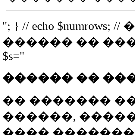
"; } // echo $numro
������ �� �������
$s="
������ �� ��
�� ������� �
������, �����
���� �������