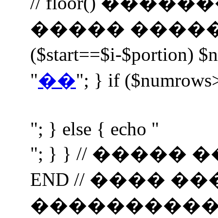
// floor() ���
����� ����� $nav 
($start==$i-$portion) $
"
��
"; } if ($numrows
"; } else { echo "
"; } } // ���
END // ���� �
���������� if (i