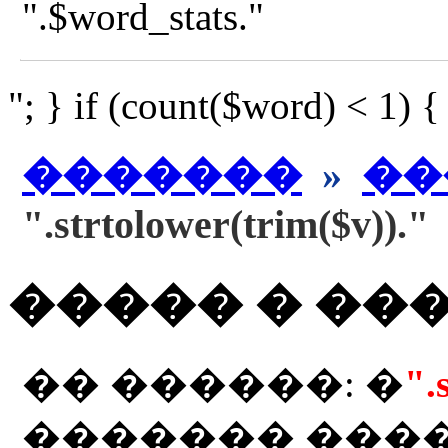
".$word_stats."
"; } if (count($word) < 1) 
�������
»
��
".strtolower(trim($v))."
����� � ��
�� ������: �
".
������� ���