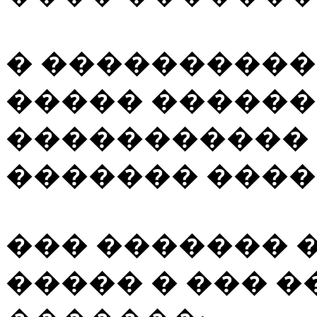
� ����������
����� ������
�����������
������� ����
��� ������� 
����� � ��� 