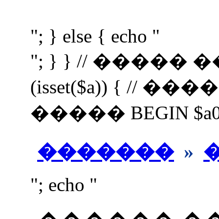
"; } else { echo "
"; } } // �����
(isset($a)) { //
����� BEGIN $a0=$a;
�������
»
"; echo "