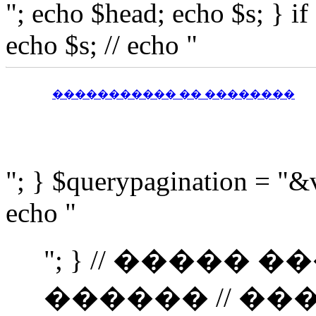
"; echo $head; echo $s; } i
echo $s; // echo "
����������� �� ��������
"; } $querypagination = "&
echo "
"; } // �����
������ // �