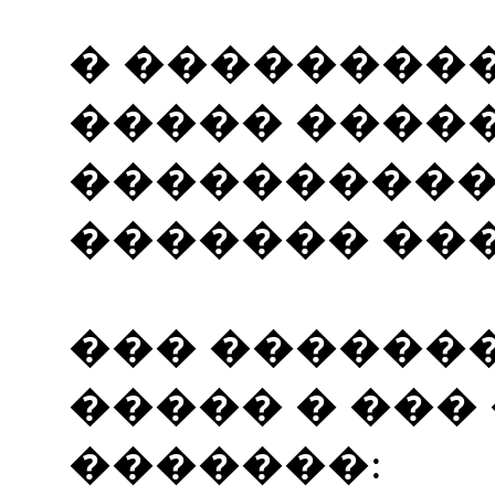
� ��������
����� �����
����������
������� ���
��� ������
����� � ��
�������: