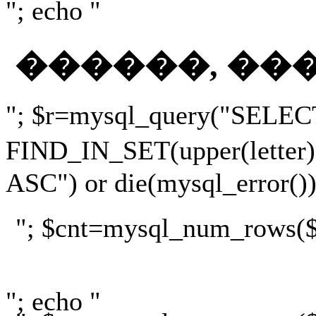
"; echo "
������, ��
"; $r=mysql_query("SELEC
FIND_IN_SET(upper(lette
ASC") or die(mysql_error())
"; $cnt=mysql_num_rows($r)
"; echo "