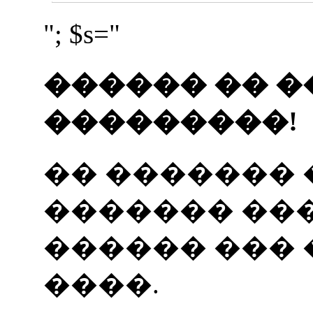
"; $s="
������ �� �
���������!
�� �������
������� ���
������ ���
����.