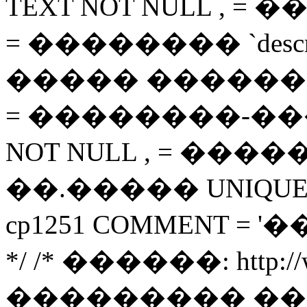
TEXT NOT NULL , = ���
= �������� `descript
����� �������� `i
= ��������-�����
NOT NULL , = ����� `
��.����� UNIQUE ( `
cp1251 COMMENT =
*/ /* ������: http://ww
��������� ��