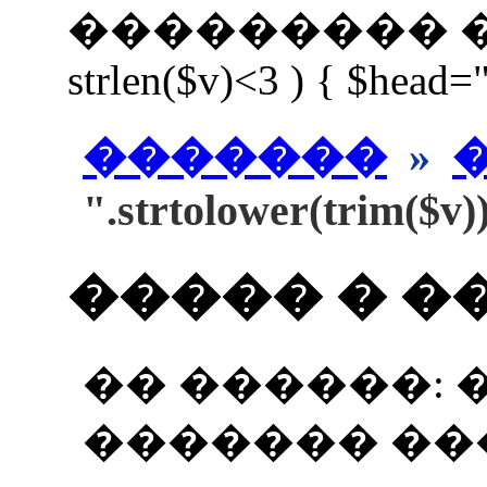
��������� ����
strlen($v)<3 ) { $head=
�������
»
".strtolower(trim($v)
����� � �
�� ������: 
������� ��