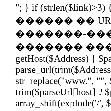
"; } if (strlen($li
������ �� UR
�������-��
������� �����
getHost($Address) { $p
parse_url(trim($Address
str_replace("www.", "", 
trim($parseUrl[host] ? $
array_shift(explode('/', 