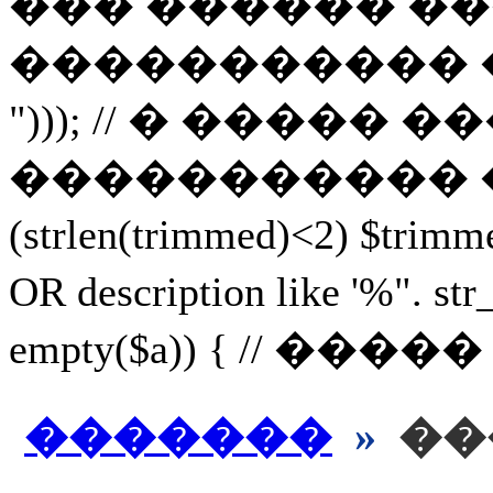
��� ������ ��
����������� ������, 
"))); // � ���
����������� ������ 
(strlen(trimmed)<2) $
OR description like '%
empty($a)) { // ���
�������
»
��