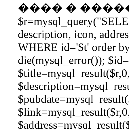
���� � �����
$r=mysql_query("SELECT 
description, icon, addre
WHERE id='$t' order by
die(mysql_error()); $id=
$title=mysql_result($r,0
$description=mysql_resu
$pubdate=mysql_result($
$link=mysql_result($r,0
$address=mysql_result($