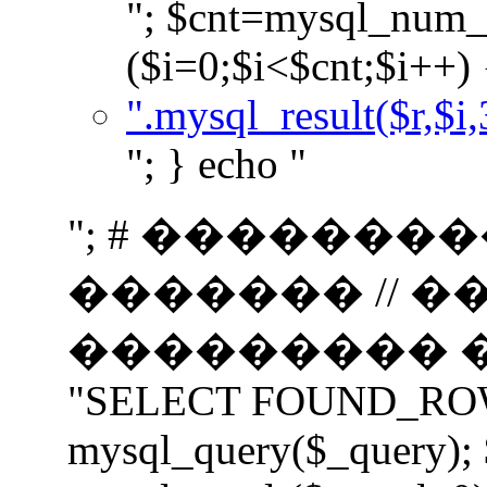
"; $cnt=mysql_num_r
($i=0;$i<$cnt;$i++) 
".mysql_result($r,$i,
"; } echo "
"; # �������
������� // 
��������� ���
"SELECT FOUND_ROWS(
mysql_query($_query);