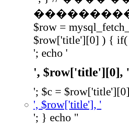
��������� �
$row = mysql_fetch_a
$row['title'][0] ) { if(
'; echo '
', $row['title'][0], 
'; $c = $row['title'][0
', $row['title'], '
'; } echo "