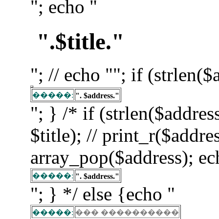
"; echo "
".$title."
"; // echo ""; if (strlen(
�����:
". $address."
"; } /* if (strlen($addre
$title); // print_r($addre
array_pop($address); ec
�����:
". $address."
"; } */ else {echo "
�����:
��� ����������