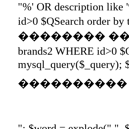
"%' OR description like 
id>0 $QSearch orde
�������� ���� ����
brands2 WHERE id>0 
mysql_query($_query); $
����������
"; $word = explode(" ",