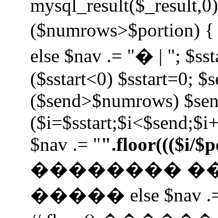
mysql_result($_result,0);
($numrows>$portion) { i
else $nav .= "� | "; $sst
($sstart<0) $sstart=0; $
($send>$numrows) $se
($i=$sstart;$i<$send;$i+
$nav .= "
".floor((($i/$
�������� �
����� else $nav .=