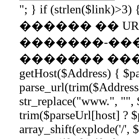
"; } if (strlen($li
������ �� UR
�������-��
������� �����
getHost($Address) { $p
parse_url(trim($Address
str_replace("www.", "", 
trim($parseUrl[host] ? $
array_shift(explode('/', 