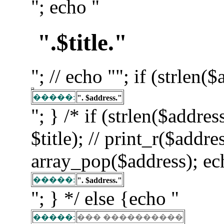
"; echo "
".$title."
"; // echo ""; if (strlen(
�����:
". $address."
"; } /* if (strlen($addre
$title); // print_r($addre
array_pop($address); ec
�����:
". $address."
"; } */ else {echo "
�����:
��� ����������