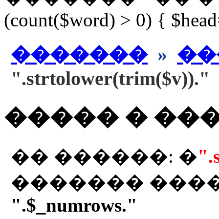
(count($word) > 0) { $hea
�������
»
��
".strtolower(trim($v))."
����� � ��
�� ������: �
".
������� ���
".$_numrows."