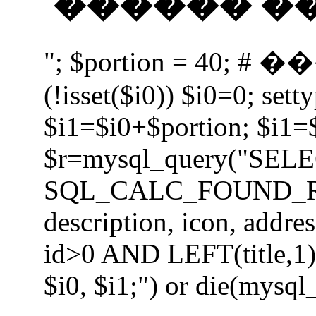
������ �� 
"; $portion = 40;
(!isset($i0)) $i0=0; setty
$i1=$i0+$portion; $i1=
$r=mysql_query("SEL
SQL_CALC_FOUND_ROWS 
description, icon, add
id>0 AND LEFT(title,1) 
$i0, $i1;") or die(mysql_