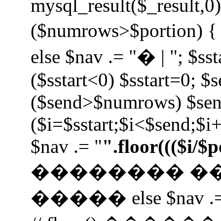
mysql_result($_result,0);
($numrows>$portion) { i
else $nav .= "� | "; $sst
($sstart<0) $sstart=0; $
($send>$numrows) $se
($i=$sstart;$i<$send;$i+
$nav .= "
".floor((($i/$
�������� �
����� else $nav .=