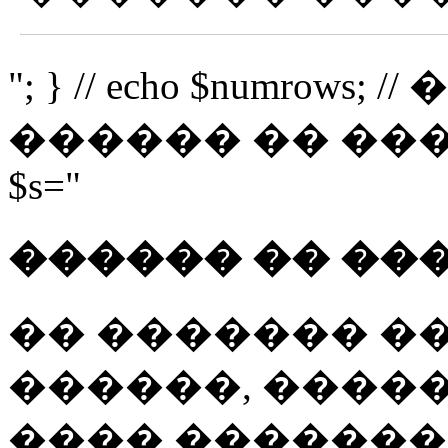
"; } // echo $numro
������ �� �������
$s="
������ �� ��
�� ������� �
������, �����
���� �������