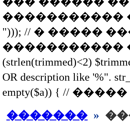
��� ������ ��
����������� ������, 
"))); // � ���
����������� ������ 
(strlen(trimmed)<2) $
OR description like '%
empty($a)) { // ���
�������
»
��