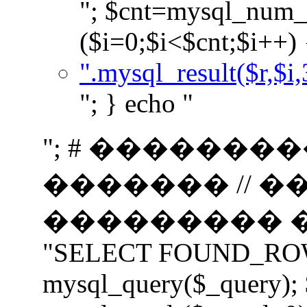
"; $cnt=mysql_num_r
($i=0;$i<$cnt;$i++) 
".mysql_result($r,$i,
"; } echo "
"; # �������
������� // 
��������� ���
"SELECT FOUND_ROWS(
mysql_query($_query);