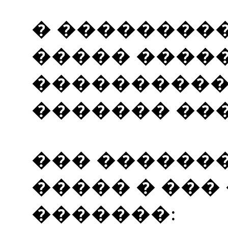
� ��������
����� �����
����������
������� ���
��� ������
����� � ��
�������: