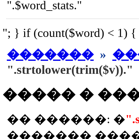
".$word_stats."
"; } if (count($word) < 1) 
�������
»
��
".strtolower(trim($v))."
����� � ��
�� ������: �
".
������� ���