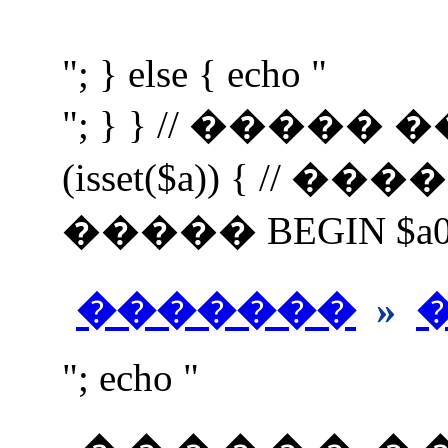
"; } else { echo "
"; } } // �����
(isset($a)) { //
����� BEGIN $a0=$a;
�������
»
"; echo "