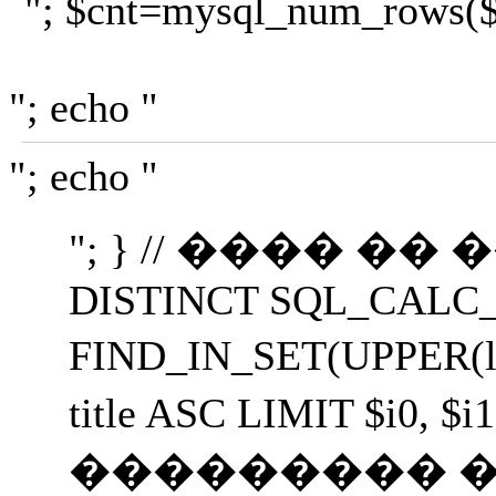
"; $cnt=mysql_num_rows($r);
"; echo "
"; echo "
"; } // ���� �� ����
DISTINCT SQL_CALC_FOUN
FIND_IN_SET(UPPER(le
title ASC LIMIT $i
��������� ��������