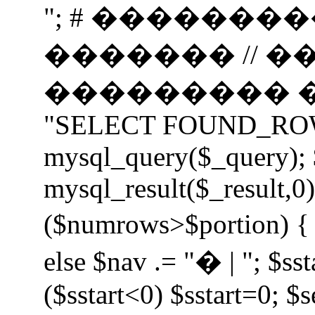
"; # �������
������� // 
��������� ���
"SELECT FOUND_ROWS(
mysql_query($_query);
mysql_result($_result,0);
($numrows>$portion) { i
else $nav .= "� | "; $sst
($sstart<0) $sstart=0; $