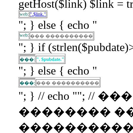
getHost($link) $link = t
web:
".$link."
"; } else { echo "
web:
��� ����������
"; } if (strlen($pubdate)
". $pubdate."
���:
"; } else { echo "
���:
��� ����������
"; } // echo ""; 
�������� �
�����������! if (f