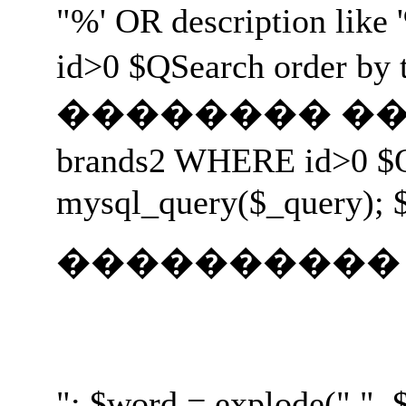
"%' OR description like 
id>0 $QSearch orde
�������� ���� ����
brands2 WHERE id>0 
mysql_query($_query); $
����������
"; $word = explode(" ",