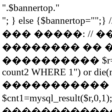
".$bannertop."
"; } else {$bannerto
��� �����: // 
�������� �� 
���������� $r=mysq
count2 WHERE 1") or die(my
����������� 
$cnt1=mysql_result($r,
������������ $cnt3=