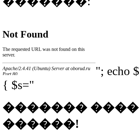
�������:
"; echo $
{ $s="
������� ���
������!