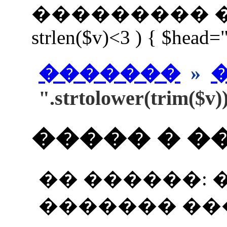
��������� ����
strlen($v)<3 ) { $head=
�������
»
".strtolower(trim($v)
����� � �
�� ������: 
������� ��