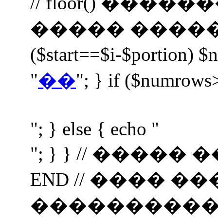
// floor() ���
����� ����� $nav 
($start==$i-$portion) $
"
��
"; } if ($numrows
"; } else { echo "
"; } } // ���
END // ���� �
���������� if (i