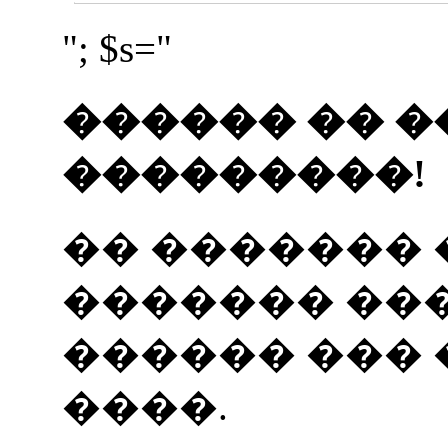
"; $s="
������ �� �
���������!
�� �������
������� ���
������ ���
����.