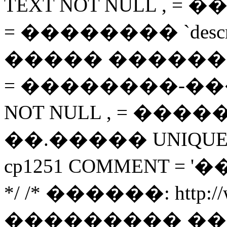
TEXT NOT NULL , = ���
= �������� `descript
����� �������� `i
= ��������-�����
NOT NULL , = ����� `
��.����� UNIQUE ( `
cp1251 COMMENT =
*/ /* ������: http://ww
��������� ��