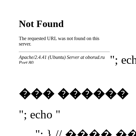
"; ec
��� ������
"; echo "
"; } // ����