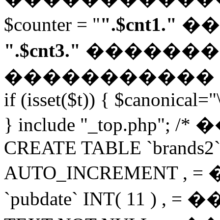
$counter = "
".$cnt1."
��
".$cnt3."
������� "; $
�����������
if (isset($t)) { $canonical="
} include "_top.php"; 
CREATE TABLE `brands2` 
AUTO_INCREMENT 
`pubdate` INT( 11 ) 