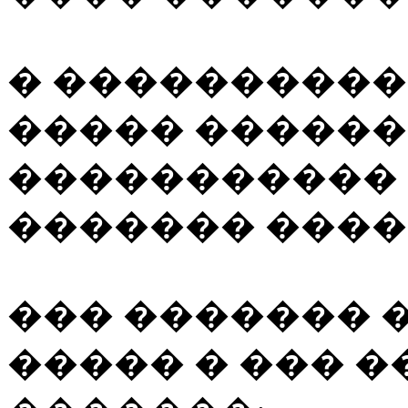
� ����������
����� ������
�����������
������� ����
��� ������� 
����� � ��� 