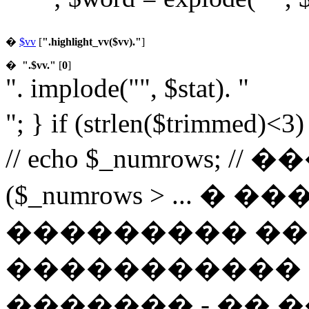
�
$vv
[
".highlight_vv($vv)."
]
�
".$vv."
[
0
]
". implode("", $stat). "
"; } if (strlen($trimmed)<3
// echo $_numrows; /
($_numrows > ... 
��������� ��
����������� 
������� - �� �