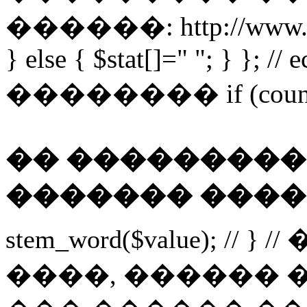
������: http://www.obor
} else { $stat[]=" "; } }; //
�������� if (count($wo
�� ���������
������� ����
stem_word($value); // } 
����, ������ 