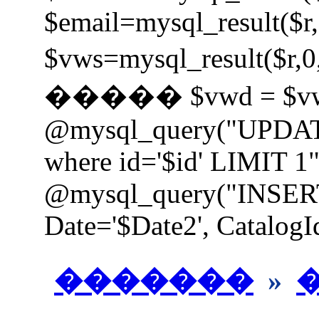
$email=mysql_result($r,
$vws=mysql_result
����� $vwd = $vw
@mysql_query("UPDAT
where id='$id' LIMIT 1"
@mysql_query("INSER
Date='$Date2', CatalogId
�������
»