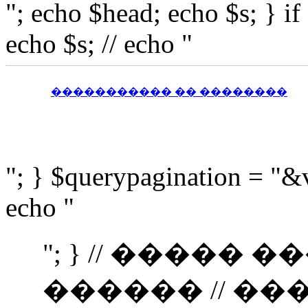
"; echo $head; echo $s; } i
echo $s; // echo "
����������� �� ��������
"; } $querypagination = "&
echo "
"; } // �����
������ // �