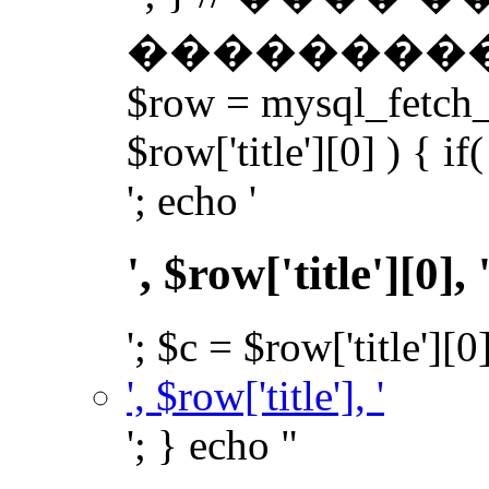
��������� �
$row = mysql_fetch_a
$row['title'][0] ) { if(
'; echo '
', $row['title'][0], 
'; $c = $row['title'][0
', $row['title'], '
'; } echo "