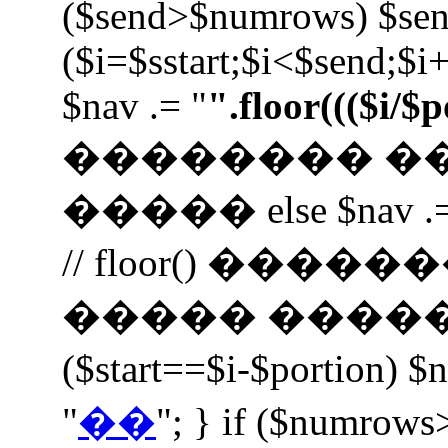
($send>$numrows) $se
($i=$sstart;$i<$send;$i+
$nav .= "
".floor((($i/$
�������� �
����� else $nav .=
// floor() ���
����� ����� $nav 
($start==$i-$portion) $
"
��
"; } if ($numrows