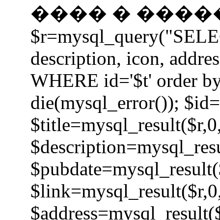
���� � �����
$r=mysql_query("SELECT 
description, icon, addre
WHERE id='$t' order by
die(mysql_error()); $id=
$title=mysql_result($r,0
$description=mysql_resu
$pubdate=mysql_result($
$link=mysql_result($r,0
$address=mysql_result($