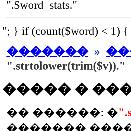
".$word_stats."
"; } if (count($word) < 1) 
�������
»
��
".strtolower(trim($v))."
����� � ��
�� ������: �
".
������� ���