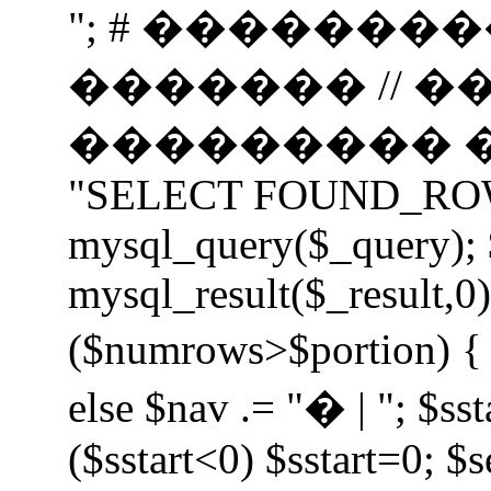
"; # �������
������� // 
��������� ���
"SELECT FOUND_ROWS(
mysql_query($_query);
mysql_result($_result,0);
($numrows>$portion) { i
else $nav .= "� | "; $sst
($sstart<0) $sstart=0; $