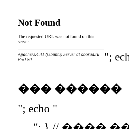
"; ec
��� ������
"; echo "
"; } // ����