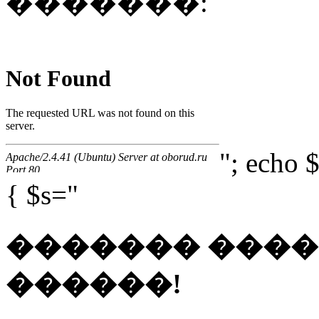
�������:
"; echo $
{ $s="
������� ���
������!