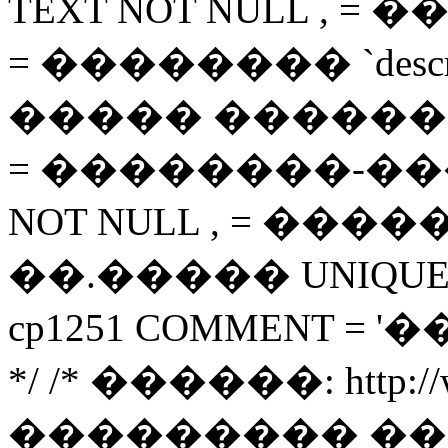
TEXT NOT NULL , = ���
= �������� `descript
����� �������� `i
= ��������-�����
NOT NULL , = ����� `
��.����� UNIQUE ( `
cp1251 COMMENT =
*/ /* ������: http://ww
��������� ��