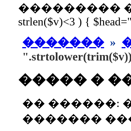
��������� ����
strlen($v)<3 ) { $head=
�������
»
".strtolower(trim($v)
����� � �
�� ������: 
������� ��