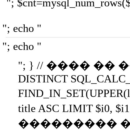
"; $cnt=mysql_num_rows($r);
"; echo "
"; echo "
"; } // ���� �� ����
DISTINCT SQL_CALC_FOUN
FIND_IN_SET(UPPER(le
title ASC LIMIT $i
��������� ��������