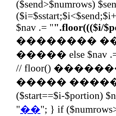
($send>$numrows) $se
($i=$sstart;$i<$send;$i+
$nav .= "
".floor((($i/$
�������� �
����� else $nav .=
// floor() ���
����� ����� $nav 
($start==$i-$portion) $
"
��
"; } if ($numrows