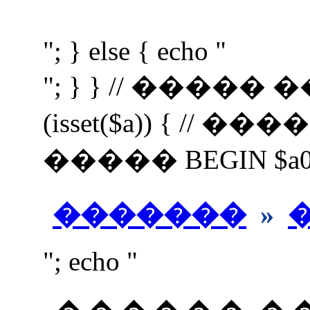
"; } else { echo "
"; } } // �����
(isset($a)) { //
����� BEGIN $a0=$a;
�������
»
"; echo "