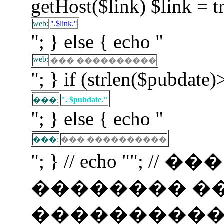
getHost($link) $link = t
web:
".$link."
"; } else { echo "
web:
��� ����������
"; } if (strlen($pubdate)
". $pubdate."
���:
"; } else { echo "
���:
��� ����������
"; } // echo ""; 
�������� �
�����������! if (f