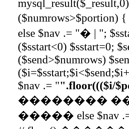
mysql_result($_result,0);
($numrows>$portion) { i
else $nav .= "� | "; $sst
($sstart<0) $sstart=0; $
($send>$numrows) $se
($i=$sstart;$i<$send;$i+
$nav .= "
".floor((($i/$
�������� �
����� else $nav .=