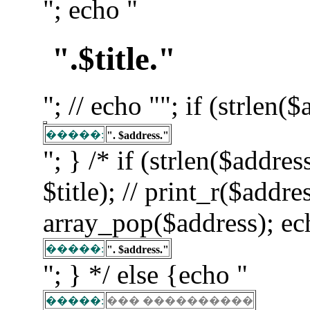
"; echo "
".$title."
"; // echo ""; if (strlen(
�����:
". $address."
"; } /* if (strlen($addre
$title); // print_r($addre
array_pop($address); ec
�����:
". $address."
"; } */ else {echo "
�����:
��� ����������