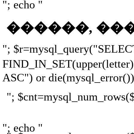
"; echo "
������, ��
"; $r=mysql_query("SELEC
FIND_IN_SET(upper(lette
ASC") or die(mysql_error())
"; $cnt=mysql_num_rows($r)
"; echo "