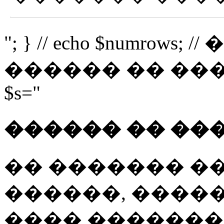
"; } // echo $numro
������ �� �������
$s="
������ �� ��
�� ������� �
������, �����
���� �������