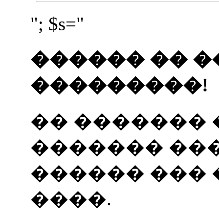
"; $s="
������ �� �
���������!
�� �������
������� ���
������ ���
����.