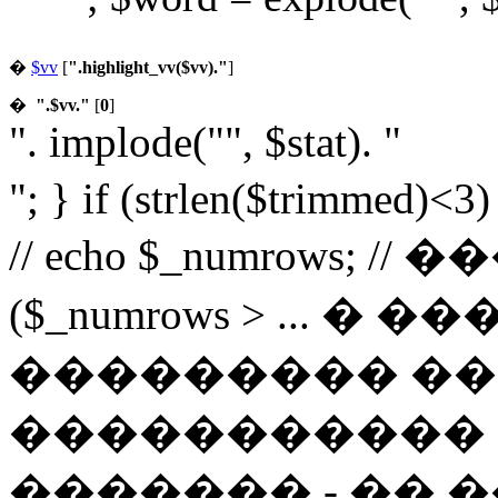
�
$vv
[
".highlight_vv($vv)."
]
�
".$vv."
[
0
]
". implode("", $stat). "
"; } if (strlen($trimmed)<3
// echo $_numrows; /
($_numrows > ... 
��������� ��
����������� 
������� - �� �