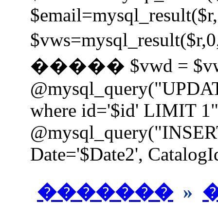
$email=mysql_result($r,
$vws=mysql_result
����� $vwd = $vw
@mysql_query("UPDAT
where id='$id' LIMIT 1"
@mysql_query("INSER
Date='$Date2', CatalogId
�������
»