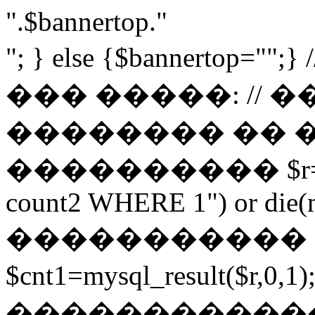
".$bannertop."
"; } else {$bannerto
��� �����: // 
�������� �� 
���������� $r=mysq
count2 WHERE 1") or die(my
����������� 
$cnt1=mysql_result($r,
������������ $cnt3=