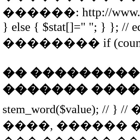
������: http://www.obor
} else { $stat[]=" "; } }; //
�������� if (count($wo
�� ���������
������� ����
stem_word($value); // } 
����, ������ 