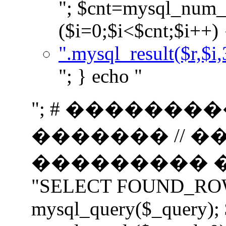
"; $cnt=mysql_num_r
($i=0;$i<$cnt;$i++) 
".mysql_result($r,$i,
"; } echo "
"; # �������
������� // 
��������� ���
"SELECT FOUND_ROWS(
mysql_query($_query);