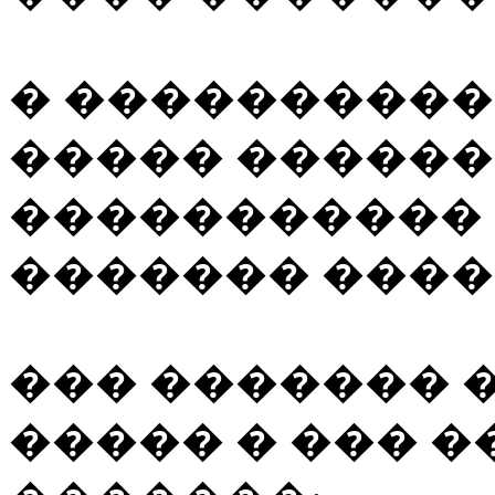
� ����������
����� ������
�����������
������� ����
��� ������� 
����� � ��� 