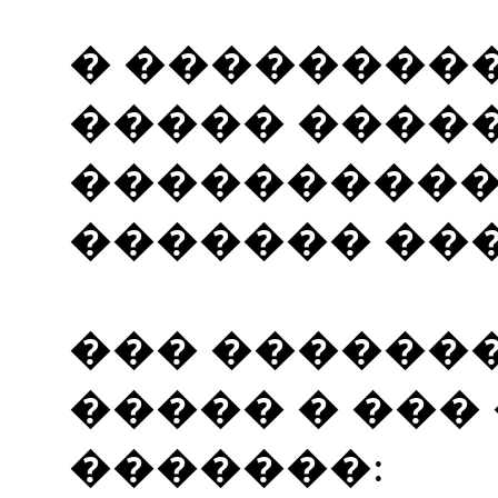
� ��������
����� �����
����������
������� ���
��� ������
����� � ��
�������: