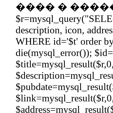
���� � �����
$r=mysql_query("SELECT 
description, icon, addre
WHERE id='$t' order by
die(mysql_error()); $id=
$title=mysql_result($r,0
$description=mysql_resu
$pubdate=mysql_result($
$link=mysql_result($r,0
$address=mysql_result($