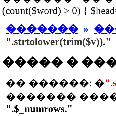
(count($word) > 0) { $hea
�������
»
��
".strtolower(trim($v))."
����� � ��
�� ������: �
".
������� ���
".$_numrows."