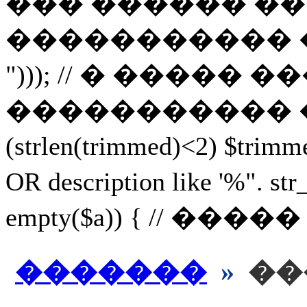
��� ������ ��
����������� ������, 
"))); // � ���
����������� ������ 
(strlen(trimmed)<2) $
OR description like '%
empty($a)) { // ���
�������
»
��