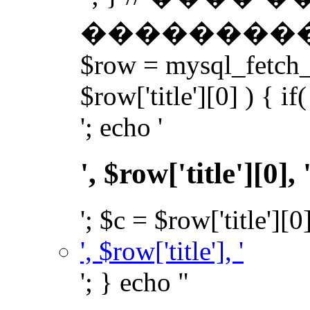
��������� �
$row = mysql_fetch_a
$row['title'][0] ) { if(
'; echo '
', $row['title'][0], 
'; $c = $row['title'][0
', $row['title'], '
'; } echo "