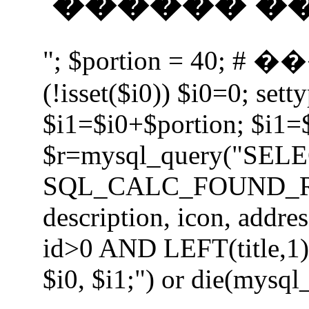
������ �� 
"; $portion = 40;
(!isset($i0)) $i0=0; setty
$i1=$i0+$portion; $i1=
$r=mysql_query("SEL
SQL_CALC_FOUND_ROWS 
description, icon, add
id>0 AND LEFT(title,1) 
$i0, $i1;") or die(mysql_