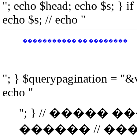
"; echo $head; echo $s; } i
echo $s; // echo "
����������� �� ��������
"; } $querypagination = "&
echo "
"; } // �����
������ // �