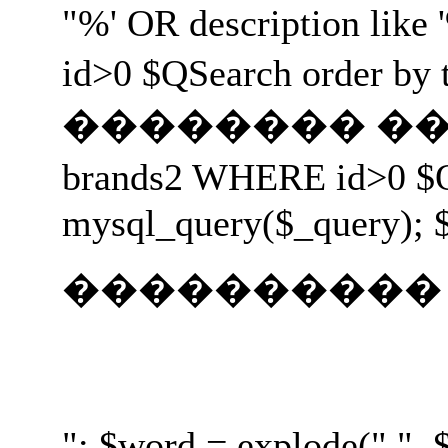
"%' OR description like 
id>0 $QSearch orde
�������� ���� ����
brands2 WHERE id>0 
mysql_query($_query); $
����������
"; $word = explode(" ",