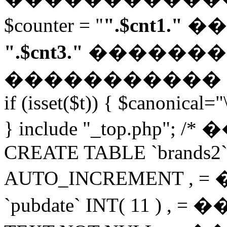
$counter = "
".$cnt1."
��
".$cnt3."
������� "; $
�����������
if (isset($t)) { $canonical="
} include "_top.php"; 
CREATE TABLE `brands2` 
AUTO_INCREMENT 
`pubdate` INT( 11 ) 