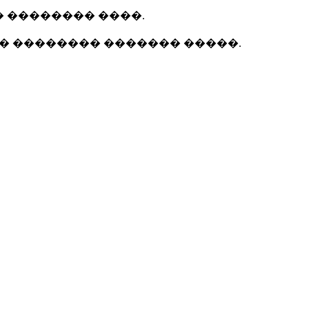
� �������� ����.
� �������� ������� �����.