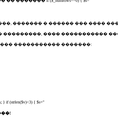
� �� ������� if ($_numrows==0) { $s="
��, ������� � ������ ��� ���� ��
� ���������, ���� ����������� ��
 ��� ����������� �������:
; } if (strlen($v)<3) { $s="
��!