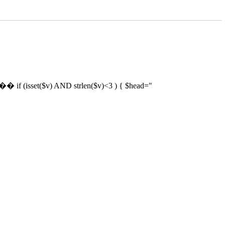
) AND strlen($v)<3 ) { $head="