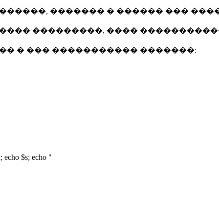
������, ������� � ������ ��� ���
���� ���������, ���� ����������
�� � ��� ����������� �������:
; echo $s; echo "