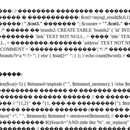
��� �����: // �������� �������� �� �������
// ����������� � �����������: $cnt1=mysql_resu
���� |
".$cnt3."
������� "; $counter = "
".$cnt1."
�
.php"; /* ����� �� brands2: CREATE TABLE `brands2` ( `id`
����� `link` TEXT NOT NULL , = ���� `title` TEXT
, = ��������-������� `address` TEXT NOT NULL ,
251 COMMENT = '������� �������'; */ /* ������: 
 ?> "; } else { $stat[]=" "; } }; // echo count($word); // 
�����:
)>5) { $trimmed=implode (" ", $trimmed_stemmer); } //else $tr
������� ������ �� ������� ������
������� ������ ������ // �� �����
, ���-�� ��������}"). $trimmed = trim(ereg_replace("
 ����� ������� ������� (��� ���� 
 " ", $trimmed); $trimmed = strtolower($trimmed); // 
AND (title like '%". str_replace(" ", "%' AND title LI
cho $QSearch; // �������� // ����� ������� ������ 