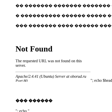
�� ������� ������� ������� 
� ���������� ������ ����� �
��� ������� ���� ������ ���
"; echo $head
��� ������
"; echo "