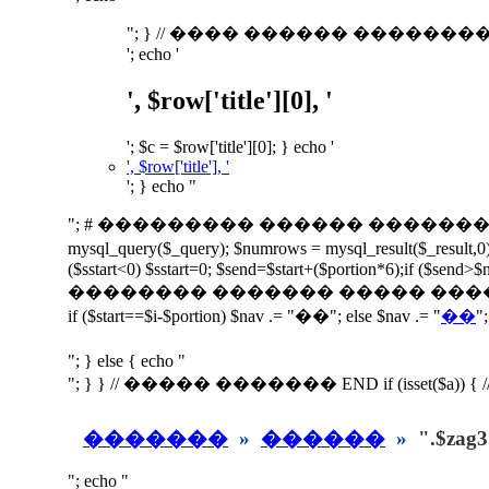
"; } // ���� ������ ��������� ������ END w
'; echo '
', $row['title'][0], '
'; $c = $row['title'][0]; } echo '
', $row['title'], '
'; } echo "
"; # ��������� ������ ������� // ��
mysql_query($_query); $numrows = mysql_result($_result,0); 
($sstart<0) $sstart=0; $send=$start+($portion*6);if ($send>
�������� ������� ����� ����� els
if ($start==$i-$portion) $nav .= "��"; else $nav .= "
��
"
"; } else { echo "
"; } } // ����� ������� END if (isset($a)) 
�������
»
������
»
".$zag3
"; echo "