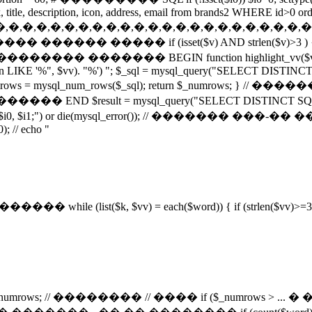
, description, icon, address, email from brands2 WHERE id>0 ord
,�,�,�,�,�,�,�,�,�,�,�,�,�,�,�,�,�,�,�,�,�,�,�,�,�,�,A,B
or()); $c = ''; // ���� ������ ����� if (isset($v) A
BEGIN function highlight_vv($vv) { $QSearch="AND (t
ion LIKE '%", $vv). "%') "; $_sql = mysql_query("SELECT DISTINCT id
error()); $_numrows = mysql_num_rows($_sql); return
 = mysql_query("SELECT DISTINCT SQL_CALC_FOUND_ROWS
 LIMIT $i0, $i1;") or die(mysql_error()); // ������� 
; // echo "
�������� while (list($k, $vv) = each($word)) { if (strlen($vv)>=3)
($stat); // echo $_numrows; // �������� // ���� if 