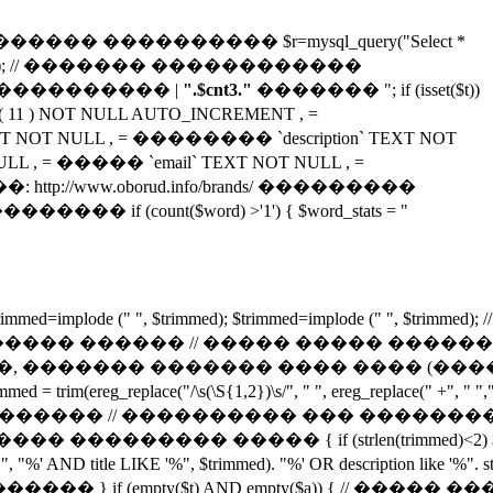
���� ���������� $r=mysql_query("Select *
lt($r,0,1); // ������� ������������
����������
|
".$cnt3."
�������
"; if (isset($t))
 INT( 11 ) NOT NULL AUTO_INCREMENT , =
 NOT NULL , = �������� `description` TEXT NOT
 = ����� `email` TEXT NOT NULL , =
http://www.oborud.info/brands/ ���������
�������� if (count($word) >'1') { $word_stats = "
immed=implode (" ", $trimmed); $trimmed=implode (" ", $trimme
�� ������ // ����� ����� ������
�, ������� ������� ���� ���� (���
/\s(\S{1,2})\s/", " ", ereg_replace(" +", " "," $tri
������� // ���������� ��� �������
������� ��������� ����� { if (strlen(trimmed)<2) $tr
KE '%", $trimmed). "%' OR description like '%". str_re
������ } if (empty($t) AND empty($a)) { // ����� 