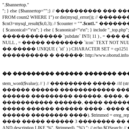
".$bannertop."
"; } else {$bannertop="";} // ���������� 
FROM count2 WHERE 1") or die(mysql_error()); 
$cnt3=mysql_result($r,0,3); // $counter = "
".$cnt1."
�������
{ $canonical="
\r\n"; } else { $canonical="
\r\n"; } include "_top
������������� `pubdate` INT( 11 ) , = ��� ����
NULL , = ����� �������� `icon` TEXT NOT NULL 
��.����� UNIQUE ( `id` ) ) CHARACTER SET = cp1
���������� � ������: http://www.oborud.info/brands/?t=a */
�� ��������� ������ ������� ��
stem_word($value); // } // ��������� ����� //if (strlen($var
������ ������ ������������ ����
������ ��������� ������. ����, �
����������� ������, ���� �������� // "{1,2}" �� "{1
����� ������ ������ ���� - ����
������ �������� ����). $trimmed = ereg_replace(" +",
���� ����� ������ 3 �������� �� ���������� $QSearch="
AND description LIKE '%", $trimmed). "%') "; // e