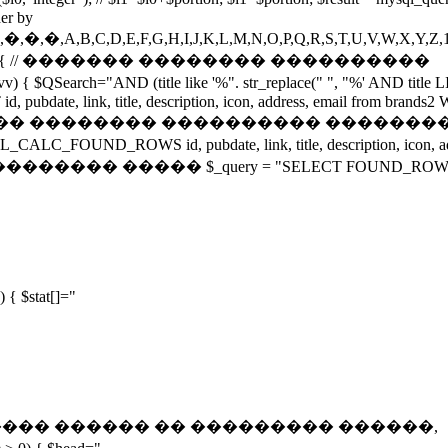
er by
,C,D,E,F,G,H,I,J,K,L,M,N,O,P,Q,R,S,T,U,V,W,X,Y,Z,1,2,3,
ND strlen($v)>3 ) { // ������� �������� ����������
itle like '%". str_replace(" ", "%' AND title LIKE 
, pubdate, link, title, description, icon, address, email from brand
 $_numrows; } // ������� �������� ���������� ������
 id, pubdate, link, title, description, icon, addre
���-�� ��������� ����� $_query = "SELECT FOUND_ROWS()"
 { $stat[]="
($_numrows > ... � ���� ������ �� ��������� ������,