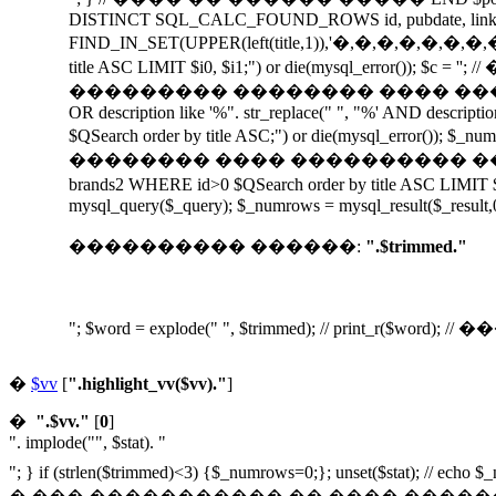
DISTINCT SQL_CALC_FOUND_ROWS id, pubdate, link, title
FIND_IN_SET(UPPER(left(title,1)),'�,�,�,�,�,�,�
title ASC LIMIT $i0, $i1;") or die(mysql_err
��������� �������� ���� ���������� ������� 
OR description like '%". str_replace(" ", "%' AND descript
$QSearch order by title ASC;") or die(mysql_
�������� ���� ���������� ������� END $result
brands2 WHERE id>0 $QSearch order by title ASC
mysql_query($_query); $_numrows = mysql_result($_result,0)
���������� ������:
".$trimmed."
"; $word = explode(" ", $trimmed); // print_r($word); // 
�
$vv
[
".highlight_vv($vv)."
]
�
".$vv."
[
0
]
". implode("", $stat). "
"; } if (strlen($trimmed)<3) {$_numrows=0;}; unset