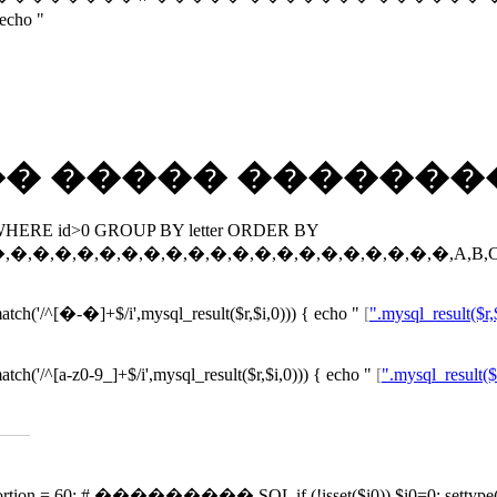
cho "
�� ����� ������
ds2 WHERE id>0 GROUP BY letter ORDER BY
�,�,�,�,�,�,�,�,�,�,�,�,�,�,�,�,�,�,�,A,B,C,D,E,F,G,H,I,
atch('/^[�-�]+$/i',mysql_result($r,$i,0))) { echo "
[
".mysql_result($r,
tch('/^[a-z0-9_]+$/i',mysql_result($r,$i,0))) { echo "
[
".mysql_result($r
 ��������� SQL if (!isset($i0)) $i0=0; settype($i0,"intege