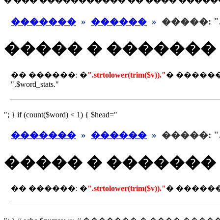
� ��� ����������� �� ���� ������ ������
�������
»
������
»
�����: ".str
����� � �������
�� ������: �
".strtolower(trim($v))."
� �����
".$word_stats."
"; } if (count($word) < 1) { $head="
�������
»
������
»
�����: ".str
����� � �������
�� ������: �
".strtolower(trim($v))."
� �����