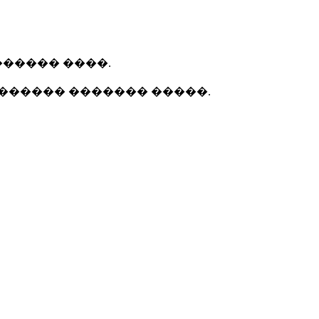
������ ����.
������ ������� �����.