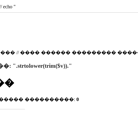
/ echo "
/ ���� ������ ��������� ������ if (isset($v
 ".strtolower(trim($v))."
��
������ ����������:
0